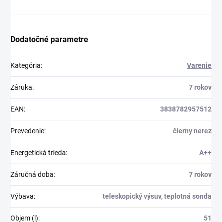
Dodatočné parametre
Kategória
:
Varenie
Záruka
:
7 rokov
EAN
:
3838782957512
Prevedenie
:
čierny nerez
Energetická trieda
:
A++
Záručná doba
:
7 rokov
Výbava
:
teleskopický výsuv, teplotná sonda
Objem (l)
:
51