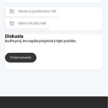
Návod na použitie (654.2 kB)
Dátový list (294.3 kB)
Diskusia
Buďte prvý, kto napíše príspevok k tejto položke.
Pridať komentár
Z
á