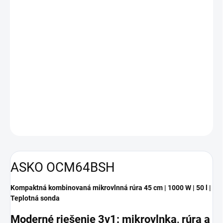
−
+
Pridať do košíka
Zadarmo od nás dostanete
+ Electrolux E3SS
+ darček
v hodnote €99
DETAILNÉ INFORMÁCIE
OPÝTAŤ SA
ASKO OCM64BSH
Kompaktná kombinovaná mikrovlnná rúra 45 cm | 1000 W | 50 l |
Teplotná sonda
Moderné riešenie 3v1: mikrovlnka, rúra a