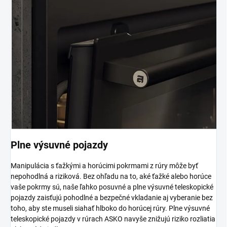
Plne výsuvné pojazdy
Manipulácia s ťažkými a horúcimi pokrmami z rúry môže byť
nepohodlná a riziková. Bez ohľadu na to, aké ťažké alebo horúce
vaše pokrmy sú, naše ľahko posuvné a plne výsuvné teleskopické
pojazdy zaisťujú pohodlné a bezpečné vkladanie aj vyberanie bez
toho, aby ste museli siahať hlboko do horúcej rúry. Plne výsuvné
teleskopické pojazdy v rúrach ASKO navyše znižujú riziko rozliatia