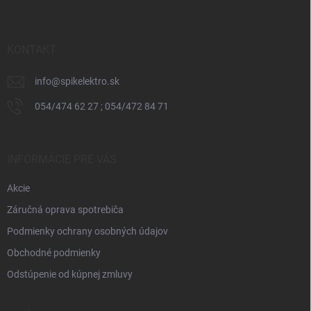
p
ä
t
i
KONTAKT
e
info
@
spikelektro.sk
054/474 62 27 ; 054/472 84 71
INFORMÁCIE PRE VÁS
Akcie
Záručná oprava spotrebiča
Podmienky ochrany osobných údajov
Obchodné podmienky
Odstúpenie od kúpnej zmluvy