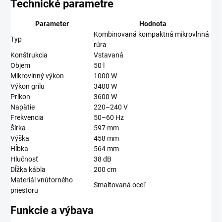
Technické parametre
Parameter
Hodnota
Kombinovaná kompaktná mikrovlnná
Typ
rúra
Konštrukcia
Vstavaná
Objem
50 l
Mikrovlnný výkon
1000 W
Výkon grilu
3400 W
Príkon
3600 W
Napätie
220–240 V
Frekvencia
50–60 Hz
Šírka
597 mm
Výška
458 mm
Hĺbka
564 mm
Hlučnosť
38 dB
Dĺžka kábla
200 cm
Materiál vnútorného
Smaltovaná oceľ
priestoru
Funkcie a výbava