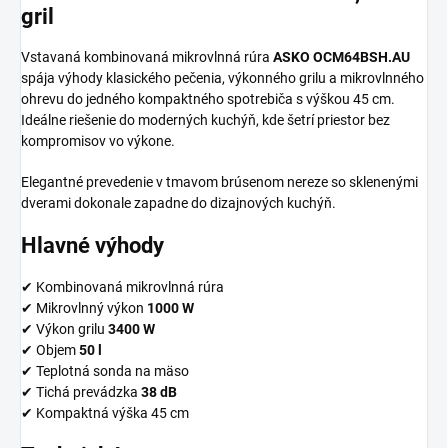
gril
Vstavaná kombinovaná mikrovlnná rúra
ASKO OCM64BSH.AU
spája výhody klasického pečenia, výkonného grilu a mikrovlnného
ohrevu do jedného kompaktného spotrebiča s výškou 45 cm.
Ideálne riešenie do moderných kuchýň, kde šetrí priestor bez
kompromisov vo výkone.
Elegantné prevedenie v tmavom brúsenom nereze so sklenenými
dverami dokonale zapadne do dizajnových kuchýň.
Hlavné výhody
✔ Kombinovaná mikrovlnná rúra
✔ Mikrovlnný výkon
1000 W
✔ Výkon grilu
3400 W
✔ Objem
50 l
✔ Teplotná sonda na mäso
✔ Tichá prevádzka
38 dB
✔ Kompaktná výška 45 cm