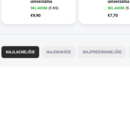
univerzálna
univerzálna
SKLADOM
(5 KS)
SKLADOM
(5
€9,90
€7,70
R
a
NAJLACNEJŠIE
NAJDRAHŠIE
NAJPREDÁVANEJŠIE
d
e
n
V
i
ý
e
p
p
i
r
s
o
p
d
r
u
o
k
d
t
u