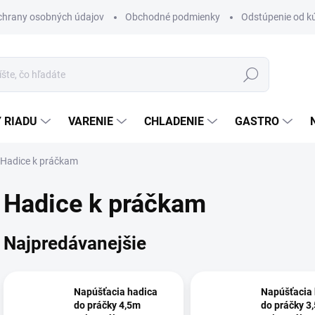
chrany osobných údajov
Obchodné podmienky
Odstúpenie od k
Hľadať
 RIADU
VARENIE
CHLADENIE
GASTRO
Hadice k práčkam
Hadice k práčkam
Najpredávanejšie
Napúšťacia hadica
Napúšťacia 
do práčky 4,5m
do práčky 3