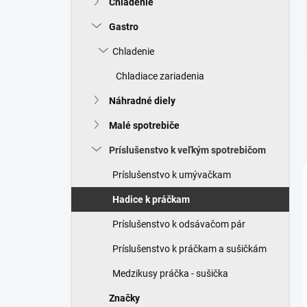
Chladenie
e
l
Gastro
Chladenie
Chladiace zariadenia
Náhradné diely
Malé spotrebiče
Príslušenstvo k veľkým spotrebičom
Príslušenstvo k umývačkam
Hadice k práčkam
Príslušenstvo k odsávačom pár
Príslušenstvo k práčkam a sušičkám
Medzikusy práčka - sušička
Značky