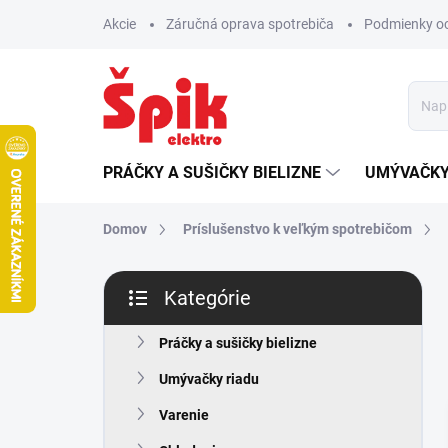
Prejsť
Akcie
Záručná oprava spotrebiča
Podmienky o
na
obsah
PRÁČKY A SUŠIČKY BIELIZNE
UMÝVAČKY
Domov
Príslušenstvo k veľkým spotrebičom
B
Kategórie
o
Preskočiť
č
kategórie
n
Práčky a sušičky bielizne
ý
Umývačky riadu
p
a
Varenie
n