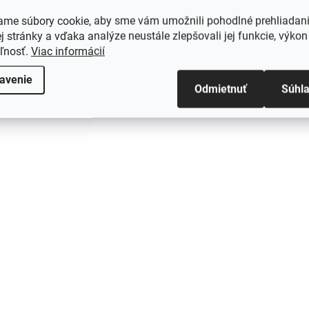
ame súbory cookie, aby sme vám umožnili pohodlné prehliadan
 stránky a vďaka analýze neustále zlepšovali jej funkcie, výkon
eľnosť.
Viac informácií
avenie
Odmietnuť
Súhl
SKLADOM
Vypušťacia hadic
(5 KS)
umývačky Electro
Napúšťacia hadica do
AEG 1400056330
práčky 4,5m
náhrada za origin
univerzálna
€9,90
€9,90
Do košíka