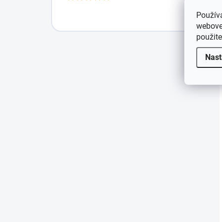
Použív
webovej
použit
Nast