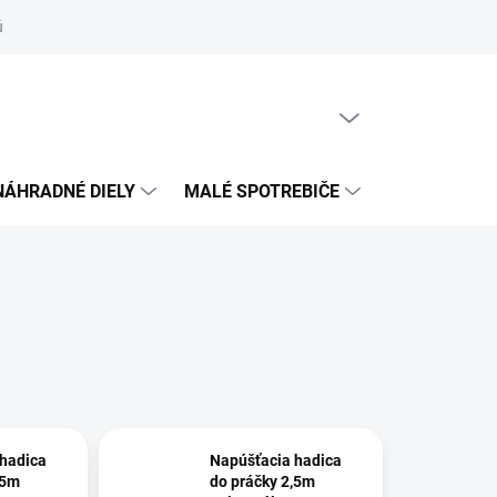
úpnej zmluvy
PRÁZDNY KOŠÍK
NÁKUPNÝ
KOŠÍK
NÁHRADNÉ DIELY
MALÉ SPOTREBIČE
PRÍSLUŠENS
hadica
Napúšťacia hadica
,5m
do práčky 2,5m