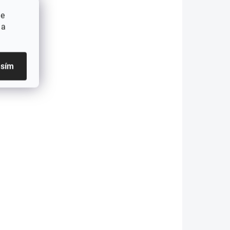
ie
 a
asím
DO 5 DNÍ
SKLADOM
(1 KS)
a do
Vypušťacia hadica do
lux
umývačky Electrolux
64
AEG 140005633064
ál
€15,90