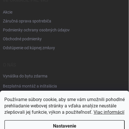
INFORMÁCIE PRE VÁS
u
Akcie
Záručná oprava spotrebiča
Podmienky ochrany osobných údajov
Obchodné podmienky
Odstúpenie od kúpnej zmluvy
O NÁS
Vynáška do bytu zdarma
Bezplatná montáž a inštalácia
Faktúračné údaje
Používame súbory cookie, aby sme vám umožnili pohodlné
prehliadanie webovej stránky a vďaka analýze neustále
zlepšovali jej funkcie, výkon a použiteľnosť.
Viac informácií
Nastavenie