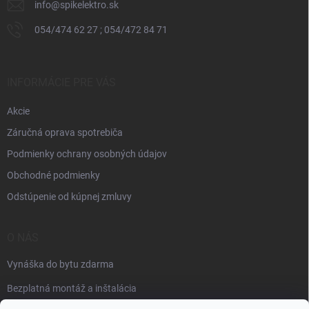
info
@
spikelektro.sk
054/474 62 27 ; 054/472 84 71
INFORMÁCIE PRE VÁS
Akcie
Záručná oprava spotrebiča
Podmienky ochrany osobných údajov
Obchodné podmienky
Odstúpenie od kúpnej zmluvy
O NÁS
Vynáška do bytu zdarma
Bezplatná montáž a inštalácia