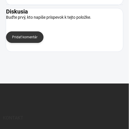
Diskusia
Buďte prvý, kto napíše príspevok k tejto položke.
Pridať komentár
Z
á
p
ä
t
i
KONTAKT
e