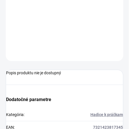
−
+
Pridať do košíka
Vypušťacia hadica do umývačky Electrolux AEG
140005633064
dĺžka: 2340 mm
OPÝTAŤ SA
Popis produktu nie je dostupný
Dodatočné parametre
Kategória
:
Hadice k práčkam
EAN
:
7321423817345