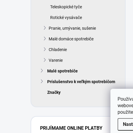
Teleskopické tyče
Rotické vysávače
Pranie, umývanie, sušenie
Malé domáce spotrebiče
Chladenie
Varenie
Malé spotrebiče
Príslušenstvo k veľkým spotrebičom
Značky
Použív
webovej
použit
Nast
PRIJÍMAME ONLINE PLATBY