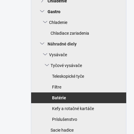
Chladenie
e
l
Gastro
Chladenie
Chladiace zariadenia
Náhradné diely
Vysávače
Tyčové vysávače
Teleskopické tyče
Filtre
Batérie
Kefy a rotačné kartáče
Príslušenstvo
Sacie hadice