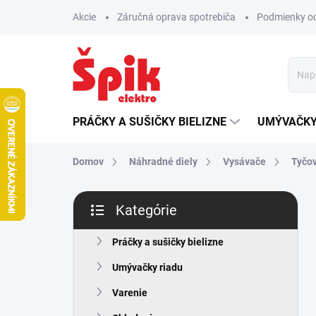
Prejsť
Akcie
Záručná oprava spotrebiča
Podmienky o
na
obsah
PRÁČKY A SUŠIČKY BIELIZNE
UMÝVAČKY
Domov
Náhradné diely
Vysávače
Tyčo
B
Kategórie
o
Preskočiť
č
kategórie
n
Práčky a sušičky bielizne
ý
Umývačky riadu
p
a
Varenie
n