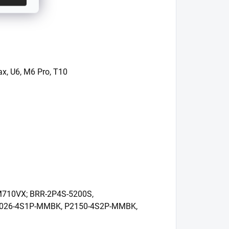
, U6, M6 Pro, T10
CM710VX;
BRR-2P4S-5200S,
026-4S1P-MMBK, P2150-4S2P-MMBK,