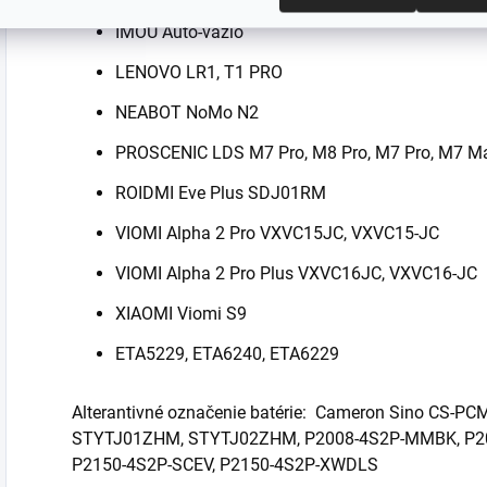
IMOU Auto-vazio
LENOVO LR1, T1 PRO
NEABOT NoMo N2
PROSCENIC LDS M7 Pro, M8 Pro, M7 Pro, M7 Max
ROIDMI Eve Plus SDJ01RM
VIOMI Alpha 2 Pro VXVC15JC, VXVC15-JC
VIOMI Alpha 2 Pro Plus VXVC16JC, VXVC16-JC
XIAOMI Viomi S9
ETA5229, ETA6240, ETA6229
Alterantivné označenie batérie: Cameron Sino CS-P
STYTJ01ZHM, STYTJ02ZHM, P2008-4S2P-MMBK, P2
P2150-4S2P-SCEV, P2150-4S2P-XWDLS