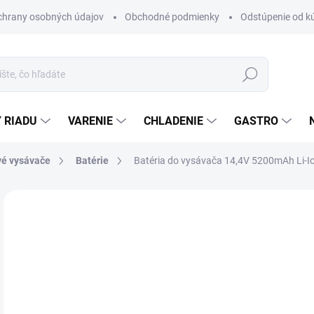
chrany osobných údajov
Obchodné podmienky
Odstúpenie od k
Hľadať
 RIADU
VARENIE
CHLADENIE
GASTRO
vé vysávače
Batérie
Batéria do vysávača 14,4V 5200mAh Li-I
1 hodnotenie
Podrobnosti hodnotenia
ZNAČKA:
A
€3
Jedn
SK
cena