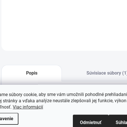
DE-3
gps
htt
DETA
Popis
Súvisiace súbory (1
ame súbory cookie, aby sme vám umožnili pohodlné prehliadan
 stránky a vďaka analýze neustále zlepšovali jej funkcie, výkon
Batéria bude vhodná napríklad pre robotické vysávače
eľnosť.
Viac informácií
CONCEPT VR3120, VR3210, VR3205
avenie
Odmietnuť
Súhl
IBOTO Smart L925 Aqua