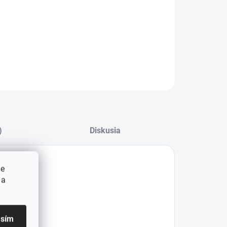
1036 Eime
r@aswo.com
ps://www.aswo.com/
ILNÉ INFORMÁCIE
OPÝTAŤ SA
)
Diskusia
ie
 a
 :
asím