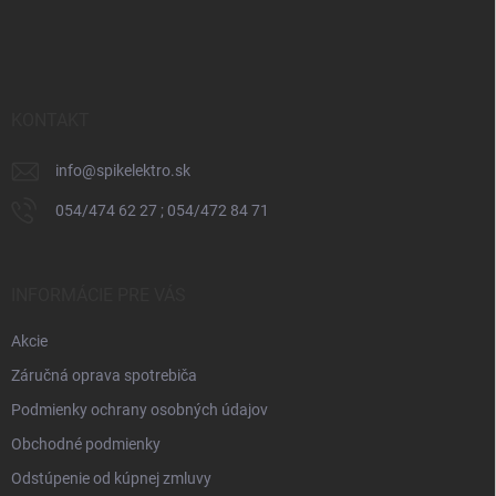
á
p
ä
t
i
KONTAKT
e
info
@
spikelektro.sk
054/474 62 27 ; 054/472 84 71
INFORMÁCIE PRE VÁS
Akcie
Záručná oprava spotrebiča
Podmienky ochrany osobných údajov
Obchodné podmienky
Odstúpenie od kúpnej zmluvy