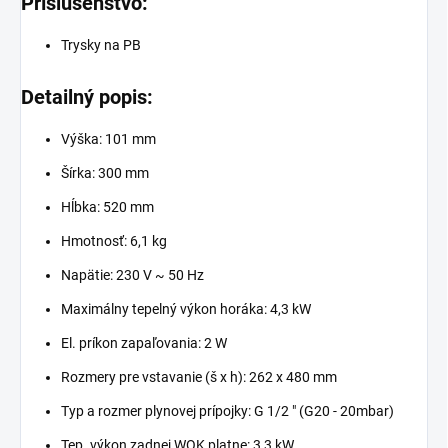
Príslušenstvo:
Trysky na PB
Detailný popis:
Výška: 101 mm
Šírka: 300 mm
Hĺbka: 520 mm
Hmotnosť: 6,1 kg
Napätie: 230 V ~ 50 Hz
Maximálny tepelný výkon horáka: 4,3 kW
El. príkon zapaľovania: 2 W
Rozmery pre vstavanie (š x h): 262 x 480 mm
Typ a rozmer plynovej prípojky: G 1/2 " (G20 - 20mbar)
Tep. výkon zadnej WOK platne: 3,3 kW