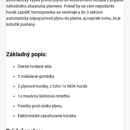
automaticky vypne prívod plynu do konkrétneho horáka v prípade
náhodného zhasnutia plamene. Pokiaľ by sa vám nepodarilo
horák zapáliť, termopoistka sa neohreje a do 3 sekúnd
automaticky odpojí prívod plynu do platne, aj napriek tomu, že je
kohútik pustený.
Základný popis:
Čierne tvrdené sklo
2 ovládacie gombíky
2 plynové horáky, z toho 1x WOK horák
1x masívna liatinová mriežka
Poistky proti úniku plynu
Elektronické zapaľovanie horáka