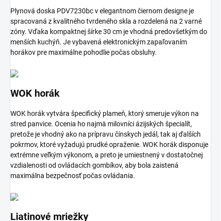
Plynová doska PDV7230bc v elegantnom čiernom designe je
spracovaná z kvalitného tvrdeného skla a rozdelená na 2 varné
zóny. Vďaka kompaktnej šírke 30 cm je vhodná predovšetkým do
menších kuchýň. Je vybavená elektronickým zapaľovaním
horákov pre maximálne pohodlie počas obsluhy.
WOK horák
WOK horák vytvára špecifický plameň, ktorý smeruje výkon na
stred panvice. Ocenia ho najmä milovníci ázijských špecialít,
pretože je vhodný ako na prípravu čínskych jedál, tak aj ďalších
pokrmov, ktoré vyžadujú prudké opraženie. WOK horák disponuje
extrémne veľkým výkonom, a preto je umiestnený v dostatočnej
vzdialenosti od ovládacích gombíkov, aby bola zaistená
maximálna bezpečnosť počas ovládania.
Liatinové mriežky