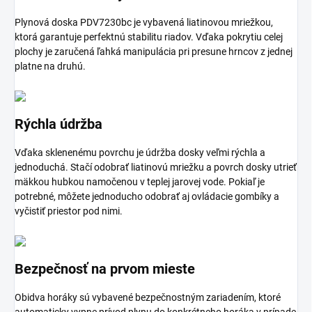
Plynová doska PDV7230bc je vybavená liatinovou mriežkou,
ktorá garantuje perfektnú stabilitu riadov. Vďaka pokrytiu celej
plochy je zaručená ľahká manipulácia pri presune hrncov z jednej
platne na druhú.
Rýchla údržba
Vďaka sklenenému povrchu je údržba dosky veľmi rýchla a
jednoduchá. Stačí odobrať liatinovú mriežku a povrch dosky utrieť
mäkkou hubkou namočenou v teplej jarovej vode. Pokiaľ je
potrebné, môžete jednoducho odobrať aj ovládacie gombíky a
vyčistiť priestor pod nimi.
Bezpečnosť na prvom mieste
Obidva horáky sú vybavené bezpečnostným zariadením, ktoré