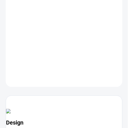
−
+
Pridať do košíka
Čierne tvrdené sklo
2 ovládacie gombíky
2 plynové horáky, z toho 1x WOK horák
1x masívna liatinová mriežka
Poistky proti úniku plynu
Elektronické zapaľovanie horáka
DETAILNÉ INFORMÁCIE
OPÝTAŤ SA
Design