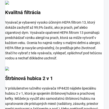
Kvalitná filtrácia
Vysávač je vybavený vysoko účinným HEPA filtrom 13, ktorý
dokáže zachytiť až 99,9% častíc, ako je prach, peľ alebo
cigaretový dym. Vysávače opatrené HEPA filtrom 13 pomáhajú
predchádzať vzniku alergií na prach, ktorá sa môže vytvoriť v
každom veku. Ocenia ho najmä rodiny s malými deťmi a alergici.
HEPA filter je navyše umývateľný, čo predlžuje jeho životnosť.
Stačí ho vybrať z tela vysávača, vyklepať, opláchnuť pod tečúcou
vodou a nechať dôkladne uschnúť.
Štrbinová hubica 2 v 1
V príslušenstve ručného vysávača VP4420 nájdete špeciálnu
hubicu 2 v 1, ktorá je spojením štrbinovej hubice a prachovej
kefky. Môžete ju využiť ako samostatnú štrbinovú hubicu na
upratovanie zle prístupných miest (radiátory, zásuvky, priestor
medzi matracmi a čalúnením a pod.) Alebo preklopiť prachovú