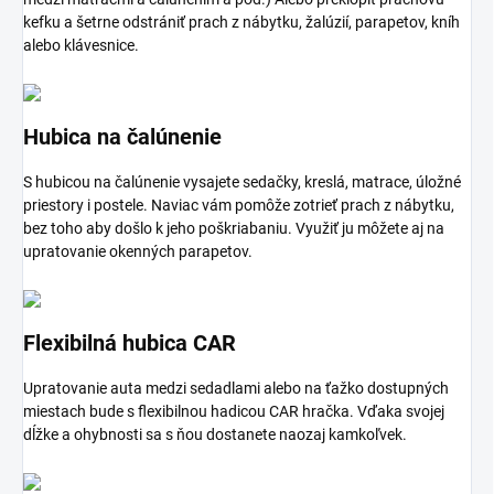
kefku a šetrne odstrániť prach z nábytku, žalúzií, parapetov, kníh
alebo klávesnice.
Hubica na čalúnenie
S hubicou na čalúnenie vysajete sedačky, kreslá, matrace, úložné
priestory i postele. Naviac vám pomôže zotrieť prach z nábytku,
bez toho aby došlo k jeho poškriabaniu. Využiť ju môžete aj na
upratovanie okenných parapetov.
Flexibilná hubica CAR
Upratovanie auta medzi sedadlami alebo na ťažko dostupných
miestach bude s flexibilnou hadicou CAR hračka. Vďaka svojej
dĺžke a ohybnosti sa s ňou dostanete naozaj kamkoľvek.