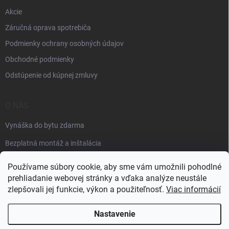
Akcie
Záručná oprava spotrebiča
Podmienky ochrany osobných údajov
Obchodné podmienky
Odstúpenie od kúpnej zmluvy
O NÁS
Vynáška do bytu zdarma
Bezplatná montáž a inštalácia
Faktúračné údaje
Používame súbory cookie, aby sme vám umožnili pohodlné
prehliadanie webovej stránky a vďaka analýze neustále
zlepšovali jej funkcie, výkon a použiteľnosť.
Viac informácií
Nastavenie