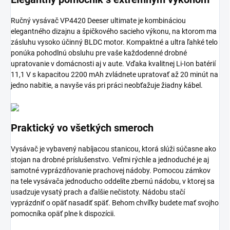
Ručný vysávač VP4420 Deeser ultimate je kombináciou
elegantného dizajnu a špičkového sacieho výkonu, na ktorom ma
zásluhu vysoko účinný BLDC motor. Kompaktné a ultra ľahké telo
ponúka pohodlnú obsluhu pre vaše každodenné drobné
upratovanie v domácnosti aj v aute. Vďaka kvalitnej Li-Ion batérií
11,1 V s kapacitou 2200 mAh zvládnete upratovať až 20 minút na
jedno nabitie, a navyše vás pri práci neobťažuje žiadny kábel.
Praktický vo všetkých smeroch
Vysávač je vybavený nabíjacou stanicou, ktorá slúži súčasne ako
stojan na drobné príslušenstvo. Veľmi rýchle a jednoduché je aj
samotné vyprázdňovanie prachovej nádoby. Pomocou zámkov
na tele vysávača jednoducho oddelíte zbernú nádobu, v ktorej sa
usadzuje vysatý prach a ďalšie nečistoty. Nádobu stačí
vyprázdniť o opäť nasadiť späť. Behom chvíľky budete mať svojho
pomocníka opäť plne k dispozícii.