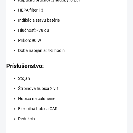
Kapacita prachovej nádoby: 0,25 l
HEPA filter 13
Indikácia stavu batérie
Hlučnosť: <78 dB
Príkon: 90 W
Doba nabíjania: 4-5 hodín
Príslušenstvo:
Stojan
Štrbinová hubica 2 v 1
Hubica na čalúnenie
Flexibilná hubica CAR
Redukcia