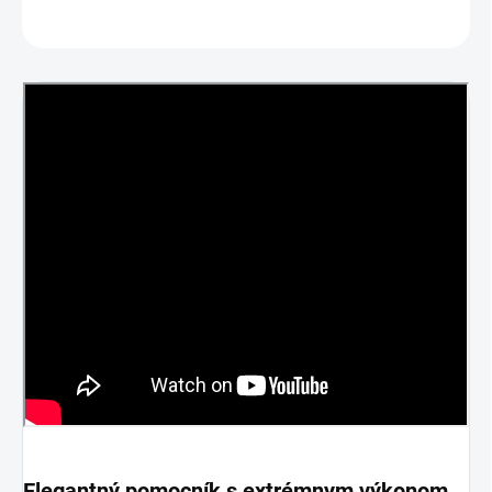
OPÝTAŤ SA
Elegantný pomocník s extrémnym výkonom