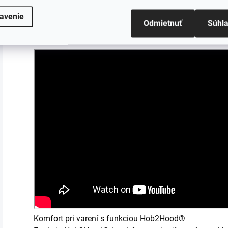
Samonastavovacie varné zóny varného panela Infinite 
avenie
vašich panvíc. Zóny ponúkajú úplné pokrytie a bez oh
Odmietnuť
Súhl
bez straty výkonu. Užívajte si presné a účinné varen
Komfort pri varení s funkciou Hob2Hood®