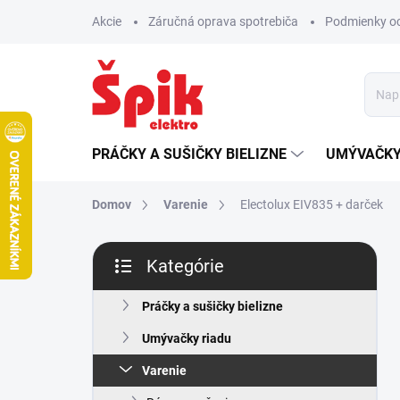
Prejsť
Akcie
Záručná oprava spotrebiča
Podmienky o
na
obsah
PRÁČKY A SUŠIČKY BIELIZNE
UMÝVAČKY
Domov
Varenie
Electolux EIV835
+ darček
B
Kategórie
o
Preskočiť
č
kategórie
n
Práčky a sušičky bielizne
ý
Umývačky riadu
p
a
Varenie
n