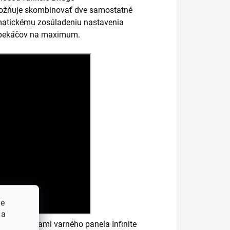
možňuje skombinovať dve samostatné
omatickému zosúladeniu nastavenia
 a pekáčov na maximum.
ie
 a
eľnými zónami varného panela Infinite