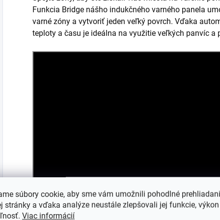
Funkcia Bridge nášho indukčného varného panela u
varné zóny a vytvoriť jeden veľký povrch. Vďaka aut
teploty a času je ideálna na využitie veľkých panvíc
ame súbory cookie, aby sme vám umožnili pohodlné prehliadan
 stránky a vďaka analýze neustále zlepšovali jej funkcie, výkon
Prispôsobený veľkosti vašich panvíc so samonastavit
eľnosť.
Viac informácií