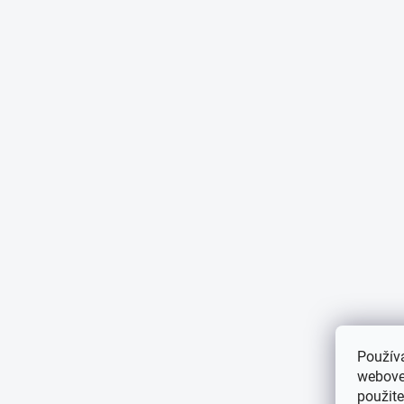
Použív
webovej
použit