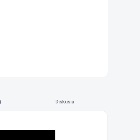
Časovač s pripočítavaním času
EcoTimer™
Jednoduchá inštalácia vďaka systému
zapadnutia
ILNÉ INFORMÁCIE
OPÝTAŤ SA
)
Diskusia