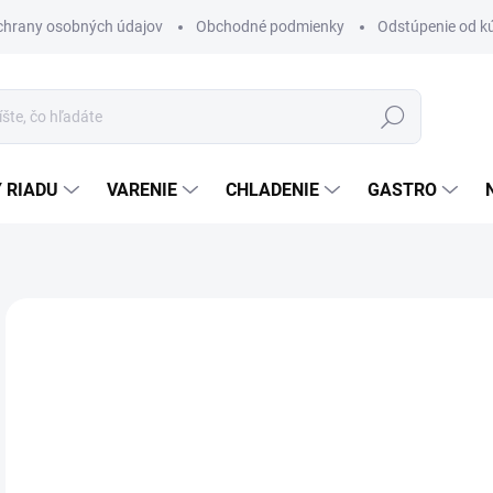
chrany osobných údajov
Obchodné podmienky
Odstúpenie od k
Hľadať
 RIADU
VARENIE
CHLADENIE
GASTRO
Neohodnotené
Podrobnosti hodnotenia
ZNAČKA
€
ZADARMO
Jedn
DO 
cena