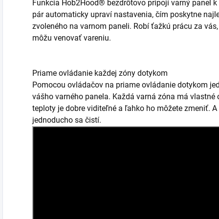
Funkcia Hob2Hood® bezdrôtovo pripojí varný panel k 
pár automaticky upraví nastavenia, čím poskytne naj
zvoleného na varnom paneli. Robí ťažkú prácu za vás,
môžu venovať vareniu.
Priame ovládanie každej zóny dotykom
Pomocou ovládačov na priame ovládanie dotykom jed
vášho varného panela. Každá varná zóna má vlastné o
teploty je dobre viditeľné a ľahko ho môžete zmeniť. A
jednoducho sa čistí.