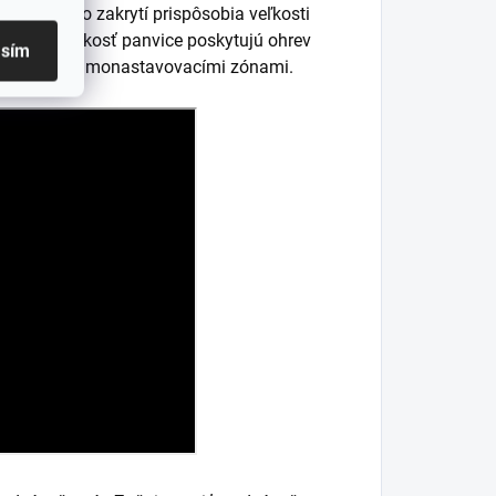
sa hneď po zakrytí prispôsobia veľkosti
ľadu na veľkosť panvice poskytujú ohrev
asím
ie s našimi samonastavovacími zónami.