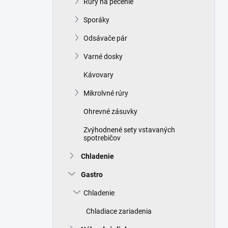
Rúry na pečenie
e
l
Sporáky
Odsávače pár
Varné dosky
Kávovary
Mikrolvné rúry
Ohrevné zásuvky
Zvýhodnené sety vstavaných
spotrebičov
Chladenie
Gastro
Chladenie
Chladiace zariadenia