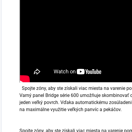
Spojte zóny, aby ste získali viac miesta na varenie 
Varný panel Bridge série 600 umožňuje skombinovať d
jeden veľký povrch. Vďaka automatickému zosúladeniu 
na maximálne využitie veľkých panvíc a pekáčov.
Spojte zóny, aby ste získali viac miesta na varenie p