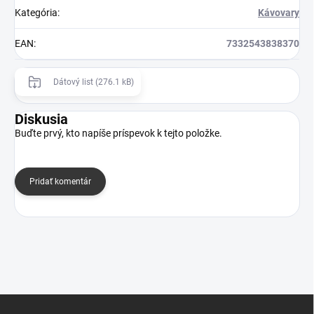
Kategória
:
Kávovary
EAN
:
7332543838370
Dátový list (276.1 kB)
Diskusia
Buďte prvý, kto napíše príspevok k tejto položke.
Pridať komentár
Z