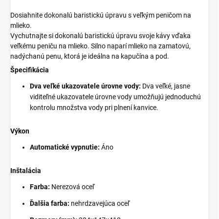
Dosiahnite dokonalú baristickú úpravu s veľkým peničom na
mlieko.
Vychutnajte si dokonalú baristickú úpravu svoje kávy vďaka
veľkému peniču na mlieko. Silno naparí mlieko na zamatovú,
nadýchanú penu, ktorá je ideálna na kapučína a pod.
Špecifikácia
Dva veľké ukazovatele úrovne vody:
Dva veľké, jasne
viditeľné ukazovatele úrovne vody umožňujú jednoduchú
kontrolu množstva vody pri plnení kanvice.
Výkon
Automatické vypnutie:
Áno
Inštalácia
Farba:
Nerezová oceľ
Ďalšia farba:
nehrdzavejúca oceľ