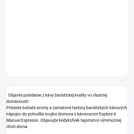
−
+
Pridať do košíka
Dva veľké ukazovatele úrovne vody
Automatické vypnutie
Ukazovateľ úrovne vody
DETAILNÉ INFORMÁCIE
OPÝTAŤ SA
Objavte potešenie z kávy baristickej kvality vo vlastnej
domácnosti
Prineste bohaté arómy a zamatové textúry baristických kávových
nápojov do pohodlia svojho domova s kávovarom Explore 6
Manual Espresso. Objavujte kedykoľvek tajomstvo výnimočnej
chuti doma.