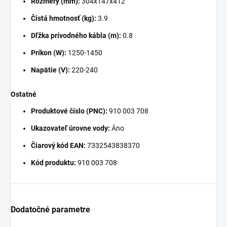
Rozmery (mm):
304x147x412
Čistá hmotnosť (kg):
3.9
Dľžka prívodného kábla (m):
0.8
Príkon (W):
1250-1450
Napätie (V):
220-240
Ostatné
Produktové číslo (PNC):
910 003 708
Ukazovateľ úrovne vody:
Áno
Čiarový kód EAN:
7332543838370
Kód produktu:
910 003 708
Dodatočné parametre