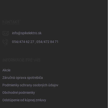
á
p
ä
t
i
KONTAKT
e
info
@
spikelektro.sk
054/474 62 27 ; 054/472 84 71
INFORMÁCIE PRE VÁS
Akcie
Záručná oprava spotrebiča
Podmienky ochrany osobných údajov
Obchodné podmienky
Odstúpenie od kúpnej zmluvy