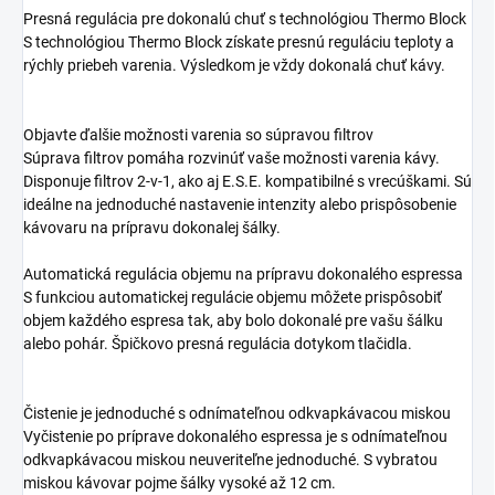
Presná regulácia pre dokonalú chuť s technológiou Thermo Block
S technológiou Thermo Block získate presnú reguláciu teploty a
rýchly priebeh varenia. Výsledkom je vždy dokonalá chuť kávy.
Objavte ďalšie možnosti varenia so súpravou filtrov
Súprava filtrov pomáha rozvinúť vaše možnosti varenia kávy.
Disponuje filtrov 2-v-1, ako aj E.S.E. kompatibilné s vrecúškami. Sú
ideálne na jednoduché nastavenie intenzity alebo prispôsobenie
kávovaru na prípravu dokonalej šálky.
Automatická regulácia objemu na prípravu dokonalého espressa
S funkciou automatickej regulácie objemu môžete prispôsobiť
objem každého espresa tak, aby bolo dokonalé pre vašu šálku
alebo pohár. Špičkovo presná regulácia dotykom tlačidla.
Čistenie je jednoduché s odnímateľnou odkvapkávacou miskou
Vyčistenie po príprave dokonalého espressa je s odnímateľnou
odkvapkávacou miskou neuveriteľne jednoduché. S vybratou
miskou kávovar pojme šálky vysoké až 12 cm.