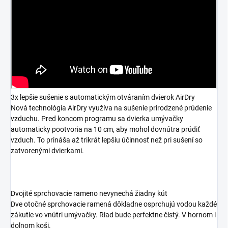
3x lepšie sušenie s automatickým otváraním dvierok AirDry
Nová technológia AirDry využíva na sušenie prirodzené prúdenie
vzduchu. Pred koncom programu sa dvierka umývačky
automaticky pootvoria na 10 cm, aby mohol dovnútra prúdiť
vzduch. To prináša až trikrát lepšiu účinnosť než pri sušení so
zatvorenými dvierkami.
Dvojité sprchovacie rameno nevynechá žiadny kút
Dve otočné sprchovacie ramená dôkladne osprchujú vodou každé
zákutie vo vnútri umývačky. Riad bude perfektne čistý. V hornom i
dolnom koši.