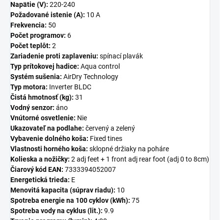
Napätie (V):
220-240
Požadované istenie (A):
10 A
Frekvencia:
50
Počet programov:
6
Počet teplôt:
2
Zariadenie proti zaplaveniu:
spínací plavák
Typ prítokovej hadice:
Aqua control
Systém sušenia:
AirDry Technology
Typ motora:
Inverter BLDC
Čistá hmotnosť (kg):
31
Vodný senzor:
áno
Vnútorné osvetlenie:
Nie
Ukazovateľ na podlahe:
červený a zelený
Vybavenie dolného koša:
Fixed tines
Vlastnosti horného koša:
sklopné držiaky na poháre
Kolieska a nožičky:
2 adj feet + 1 front adj rear foot (adj 0 to 8cm)
Čiarový kód EAN:
7333394052007
Energetická trieda:
E
Menovitá kapacita (súprav riadu):
10
Spotreba energie na 100 cyklov (kWh):
75
Spotreba vody na cyklus (lit.):
9.9