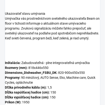
Ukazovateľ stavu umývania
Umývačka vás prostredníctvom svetelného ukazovateľa Beam on
floor v tichosti informuje o aktuálnom stave umývacieho
programu. Zvukovú signalizáciu môžete ľahko prepočuť, ale
svetelný ukazovateľ na podlahe pod spotrebičom neprehliadnete.
Keď svieti červená, program beží, keď zelená, je riad umytý.
Inštalácia:
Zabudovateľná - plne integrovateľná umývačka
Rozmery (mm):
818x446x550
Dimensions_Dishwasher_FSBU_DK:
820-900x450x550
Programy:
90 minútový, AUTO Sense, Eko, Machine care, Quick
Cycles, opláchnutie
Dľžka prívodného kábla (m):
1,5
Dĺžka napúšťacej hadice (cm):
150
Dĺžka vypúšťacej hadice (cm):
150
Príkon (W):
1950