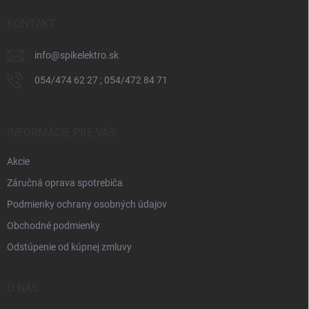
t
i
KONTAKT
e
info
@
spikelektro.sk
054/474 62 27 ; 054/472 84 71
INFORMÁCIE PRE VÁS
Akcie
Záručná oprava spotrebiča
Podmienky ochrany osobných údajov
Obchodné podmienky
Odstúpenie od kúpnej zmluvy
O NÁS