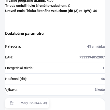
Trvanie programu (h:min):
4:00
Trieda emisií hluku šíreného vzduchom:
C
Úroveň emisií hluku šíreného vzduchom (dB (A) re 1pW):
46
Dodatočné parametre
Kategória
:
45 cm šírka
EAN
:
7333394052007
Energetická trieda
:
E
Hlučnosť (dB)
:
46
Výbava
:
3 koše
Dátový list (364.6 kB)