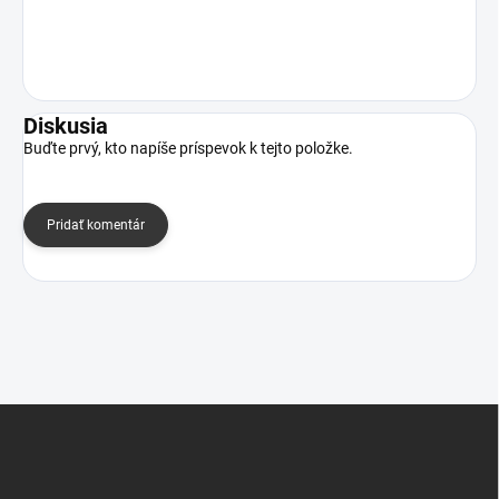
Diskusia
Buďte prvý, kto napíše príspevok k tejto položke.
Pridať komentár
Z
á
p
ä