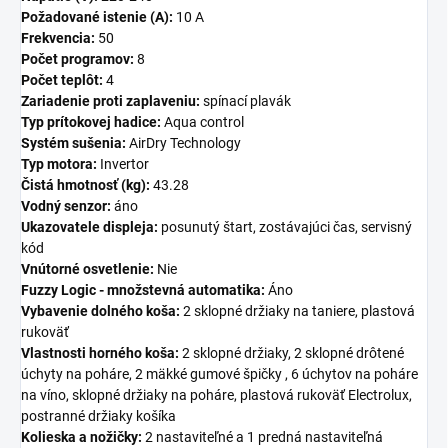
Požadované istenie (A):
10 A
Frekvencia:
50
Počet programov:
8
Počet teplôt:
4
Zariadenie proti zaplaveniu:
spínací plavák
Typ prítokovej hadice:
Aqua control
Systém sušenia:
AirDry Technology
Typ motora:
Invertor
Čistá hmotnosť (kg):
43.28
Vodný senzor:
áno
Ukazovatele displeja:
posunutý štart, zostávajúci čas, servisný
kód
Vnútorné osvetlenie:
Nie
Fuzzy Logic - množstevná automatika:
Áno
Vybavenie dolného koša:
2 sklopné držiaky na taniere, plastová
rukoväť
Vlastnosti horného koša:
2 sklopné držiaky, 2 sklopné drôtené
úchyty na poháre, 2 mäkké gumové špičky , 6 úchytov na poháre
na víno, sklopné držiaky na poháre, plastová rukoväť Electrolux,
postranné držiaky košíka
Kolieska a nožičky:
2 nastaviteľné a 1 predná nastaviteľná