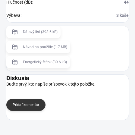
Hlučnosť (dB)
:
44
Výbava
:
3 koše
Dátový list (398.6 kB)
Návod na použitie (1.7 MB)
Energetický štítok (39.6 kB)
Diskusia
Buďte prvý, kto napíše príspevok k tejto položke.
Pridať komentár