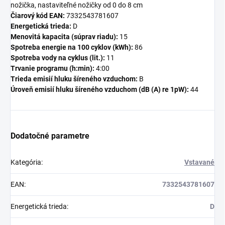
nožička, nastaviteľné nožičky od 0 do 8 cm
Čiarový kód EAN:
7332543781607
Energetická trieda:
D
Menovitá kapacita (súprav riadu):
15
Spotreba energie na 100 cyklov (kWh):
86
Spotreba vody na cyklus (lit.):
11
Trvanie programu (h:min):
4:00
Trieda emisií hluku šíreného vzduchom:
B
Úroveň emisií hluku šíreného vzduchom (dB (A) re 1pW):
44
Dodatočné parametre
Kategória
:
Vstavané
EAN
:
7332543781607
Energetická trieda
:
D