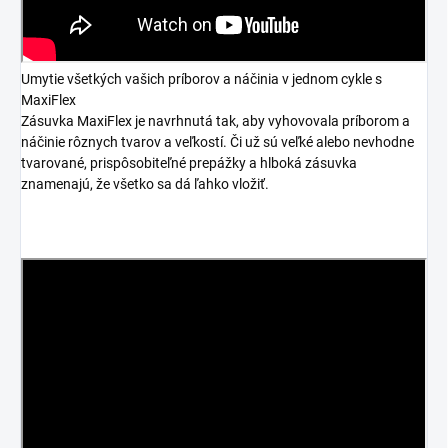
Umytie všetkých vašich príborov a náčinia v jednom cykle s
MaxiFlex
Zásuvka MaxiFlex je navrhnutá tak, aby vyhovovala príborom a
náčinie rôznych tvarov a veľkostí. Či už sú veľké alebo nevhodne
tvarované, prispôsobiteľné prepážky a hlboká zásuvka
znamenajú, že všetko sa dá ľahko vložiť.