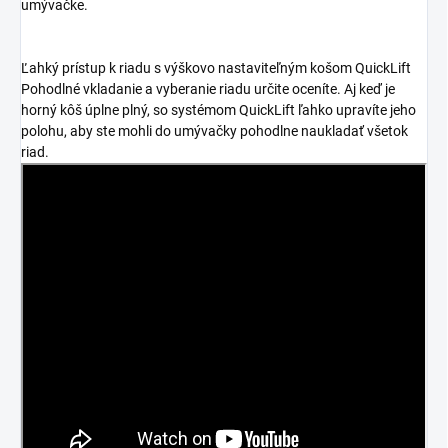
umývačke.
Ľahký prístup k riadu s výškovo nastaviteľným košom QuickLift
Pohodlné vkladanie a vyberanie riadu určite oceníte. Aj keď je
horný kôš úplne plný, so systémom QuickLift ľahko upravíte jeho
polohu, aby ste mohli do umývačky pohodlne naukladať všetok
riad.