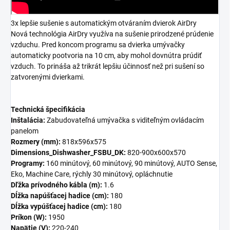
3x lepšie sušenie s automatickým otváraním dvierok AirDry
Nová technológia AirDry využíva na sušenie prirodzené prúdenie
vzduchu. Pred koncom programu sa dvierka umývačky
automaticky pootvoria na 10 cm, aby mohol dovnútra prúdiť
vzduch. To prináša až trikrát lepšiu účinnosť než pri sušení so
zatvorenými dvierkami.
Technická špecifikácia
Inštalácia:
Zabudovateľná umývačka s viditeľným ovládacím
panelom
Rozmery (mm):
818x596x575
Dimensions_Dishwasher_FSBU_DK:
820-900x600x570
Programy:
160 minútový, 60 minútový, 90 minútový, AUTO Sense,
Eko, Machine Care, rýchly 30 minútový, opláchnutie
Dľžka prívodného kábla (m):
1.6
Dĺžka napúšťacej hadice (cm):
180
Dĺžka vypúšťacej hadice (cm):
180
Príkon (W):
1950
Napätie (V):
220-240