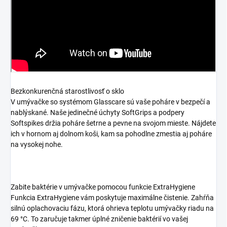
Bezkonkurenčná starostlivosť o sklo
V umývačke so systémom Glasscare sú vaše poháre v bezpečí a
nablýskané. Naše jedinečné úchyty SoftGrips a podpery
Softspikes držia poháre šetrne a pevne na svojom mieste. Nájdete
ich v hornom aj dolnom koši, kam sa pohodlne zmestia aj poháre
na vysokej nohe.
Zabite baktérie v umývačke pomocou funkcie ExtraHygiene
Funkcia ExtraHygiene vám poskytuje maximálne čistenie. Zahŕňa
silnú oplachovaciu fázu, ktorá ohrieva teplotu umývačky riadu na
69 °C. To zaručuje takmer úplné zničenie baktérií vo vašej