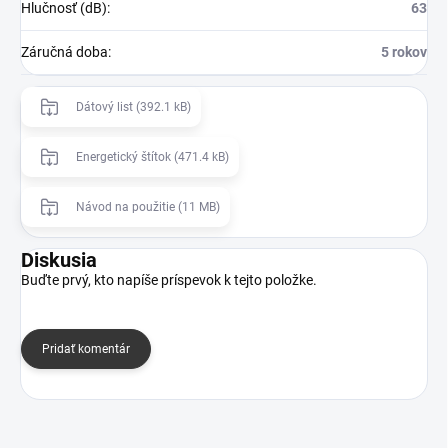
Hlučnosť (dB)
:
63
Záručná doba
:
5 rokov
Dátový list (392.1 kB)
Energetický štítok (471.4 kB)
Návod na použitie (11 MB)
Diskusia
Buďte prvý, kto napíše príspevok k tejto položke.
Pridať komentár