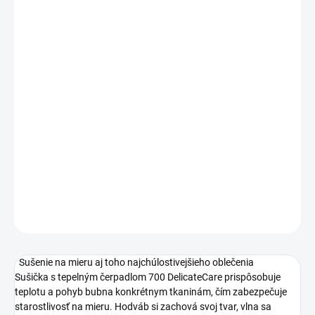
Dľžka prívodného kábla (m) 1.45
Napätie (V) 230
Požadované istenie (A) 5
Frekvencia 50
Pánty dvierok Right reversible by user
Farba ovládacieho panela biela
Push button, number of 9
Kapacita nádrže 5.56
DETAILNÉ INFORMÁCIE
OPÝTAŤ SA
Sušenie na mieru aj toho najchúlostivejšieho oblečenia
Sušička s tepelným čerpadlom 700 DelicateCare prispôsobuje
teplotu a pohyb bubna konkrétnym tkaninám, čím zabezpečuje
starostlivosť na mieru. Hodváb si zachová svoj tvar, vlna sa