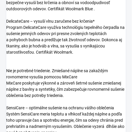
bezpečne vysuší bez krčenia a obnoví sa vodoodpudivosť
outdoorových odevov. Certifikát Woolmark Blue .
DelicateCare – vysuší vlnu zaručene bez krčenia*
Program DelicateCare využíva technológiu tepelného čerpadla na
sušenie jemných odevov pri presne zvolených teplotách
a pohyboch bubna a predlžuje tak životnosť odevov. Dokonca aj
tkaniny, ako je hodváb a vlna, sa vysušia s vynikajúcou
starostlivosťou. Certifikát Woolmark.
Nie je potrebné triedenie. Zmiešané náplne sa zakaždým
rovnomerne vysušia pomocou MixCare
MixCare poskytuje výkonné a zároveň šetrné sušenie zmiešanej
náplne z bavlny a syntetiky, čím zabezpečuje rovnomerné sušenie
oblečenia bez potreby triedenia.
SensiCare – optimálne sušenie na ochranu vášho oblečenia
Systém SensiCare meria teplotu a vlhkosť každej náplne a podľa
toho upravuje čas a spotrebu energie, čím sa odevy chránia pred
prehriatím a nadmerným vysušením. Oblečenie vyzerá dlhšie ako