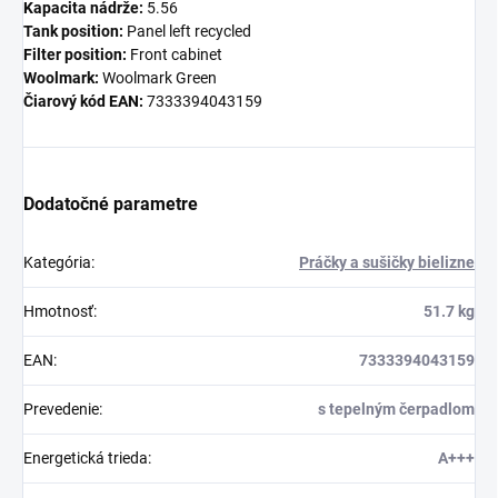
Kapacita nádrže:
5.56
Tank position:
Panel left recycled
Filter position:
Front cabinet
Woolmark:
Woolmark Green
Čiarový kód EAN:
7333394043159
Dodatočné parametre
Kategória
:
Práčky a sušičky bielizne
Hmotnosť
:
51.7 kg
EAN
:
7333394043159
Prevedenie
:
s tepelným čerpadlom
Energetická trieda
:
A+++