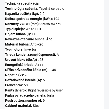
Technická špecifikácia
Technológia sušenia:
Tepelné čerpadlo
Kapacita sušičky (kg):
9.0
Ročná spotreba energie (kWh):
194
Rozmery VxŠxH (mm):
850x596x659
Typ displeja:
White LED
Objem bubna (l):
118
Reverzné otáčanie bubna:
Áno
Materiál bubna:
Antikoro
Typ motora:
Invertor
Trieda kondenzačnej úspornosti:
A
Úroveň hluku (db(A)) :
63
Energetická trieda:
A+++
Dľžka prívodného kábla (m):
1.45
Napätie (V):
230
Požadované istenie (A):
5
Frekvencia:
50
Pánty dvierok:
Right reversible by user
Farba ovládacieho panela:
biela
Push button, number of:
9
Cabinet material:
Steel