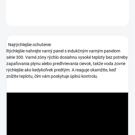
DETAILNÉ INFORMÁCIE
OPÝTAŤ SA
Najrýchlejšie ochutenie
Rýchlejšie nahrejte varný panel s indukčným varným panelom
série 300. Varné zóny rýchlo dosiahnu vysoké teploty bez potreby
zapaľovania plynu alebo predhrievania cievok, takže voda zovrie
rýchlejšie ako kedykoľvek predtým. A reaguje okamžite, keď
znížite teplotu, čím vám poskytuje úplnú kontrolu.