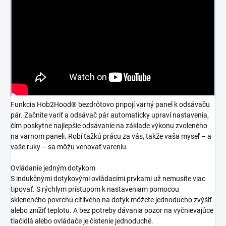
Funkcia Hob2Hood® bezdrôtovo pripojí varný panel k odsávaču
pár. Začnite variť a odsávač pár automaticky upraví nastavenia,
čím poskytne najlepšie odsávanie na základe výkonu zvoleného
na varnom paneli. Robí ťažkú prácu za vás, takže vaša myseľ – a
vaše ruky – sa môžu venovať vareniu.
Ovládanie jedným dotykom
S indukčnými dotykovými ovládacími prvkami už nemusíte viac
tipovať. S rýchlym prístupom k nastaveniam pomocou
skleneného povrchu citlivého na dotyk môžete jednoducho zvýšiť
alebo znížiť teplotu. A bez potreby dávania pozor na vyčnievajúce
tlačidlá alebo ovládače je čistenie jednoduché.