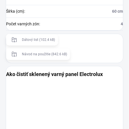
Šírka (cm)
:
60 cm
Počet varných zón
:
4
Dátový list (102.4 kB)
Návod na použitie (842.6 kB)
Ako čistiť sklenený varný panel Electrolux