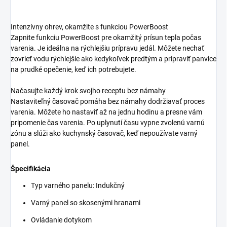
Intenzívny ohrev, okamžite s funkciou PowerBoost
Zapnite funkciu PowerBoost pre okamžitý prísun tepla počas
varenia. Je ideálna na rýchlejšiu prípravu jedál. Môžete nechať
zovrieť vodu rýchlejšie ako kedykoľvek predtým a pripraviť panvice
na prudké opečenie, keď ich potrebujete.
Načasujte každý krok svojho receptu bez námahy
Nastaviteľný časovač pomáha bez námahy dodržiavať proces
varenia. Môžete ho nastaviť až na jednu hodinu a presne vám
pripomenie čas varenia. Po uplynutí času vypne zvolenú varnú
zónu a slúži ako kuchynský časovač, keď nepoužívate varný
panel.
Špecifikácia
Typ varného panelu: Indukčný
Varný panel so skosenými hranami
Ovládanie dotykom