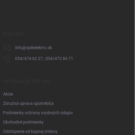
Z
á
p
ä
t
i
KONTAKT
e
info
@
spikelektro.sk
054/474 62 27 ; 054/472 84 71
INFORMÁCIE PRE VÁS
Akcie
Záručná oprava spotrebiča
Podmienky ochrany osobných údajov
Obchodné podmienky
Odstúpenie od kúpnej zmluvy