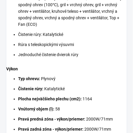
spodný ohrev (100°C), gril + vrchný ohrev, gril + vrchný
ohrev + ventilátor, kruhové teleso + ventilátor, vrchný a
spodný ohrev, vrchný a spodný ohrev + ventilátor, Top +
Fan (ECO)
Čistenie rúry: Katalytické
Rúra s teleskopickými výsuvmi
Jednoduché čistenie dvierok rúry
Výkon
Typ ohrevu:
Plynový
Čistenie rúry:
Katalytické
Plocha nejväčšieho plechu (cm2):
1164
Vnútorný objem (l):
58
Pravá predná zóna - výkon/priemer:
2000W/71mm
Pravá zadná zóna - výkon/priemer:
2000W/71mm