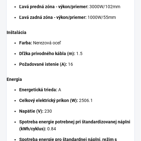
Ľavá predná zóna - výkon/priemer:
3000W/102mm
Ľavá zadná zóna - výkon/priemer:
1000W/55mm
Inštalácia
Farba:
Nerezová oceľ
Dľžka prívodného kábla (m):
1.5
Požadované istenie (A):
16
Energia
Energetická trieda:
A
Celkový elektrický príkon (W):
2506.1
Napätie (V):
230
Spotreba energie potrebnej pri štandardizovanej náplni
(kWh/cyklus):
0.84
Spotreba energie pro štandardnej náplni, režim s