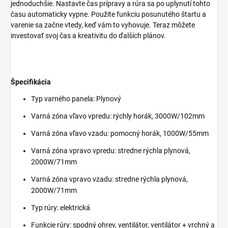
jednoduchšie. Nastavte čas prípravy a rúra sa po uplynutí tohto
času automaticky vypne. Použite funkciu posunutého štartu a
varenie sa začne vtedy, keď vám to vyhovuje. Teraz môžete
investovať svoj čas a kreativitu do ďalších plánov.
Špecifikácia
Typ varného panela: Plynový
Varná zóna vľavo vpredu: rýchly horák, 3000W/102mm
Varná zóna vľavo vzadu: pomocný horák, 1000W/55mm
Varná zóna vpravo vpredu: stredne rýchla plynová,
2000W/71mm
Varná zóna vpravo vzadu: stredne rýchla plynová,
2000W/71mm
Typ rúry: elektrická
Funkcie rúry: spodný ohrev, ventilátor, ventilátor + vrchný a