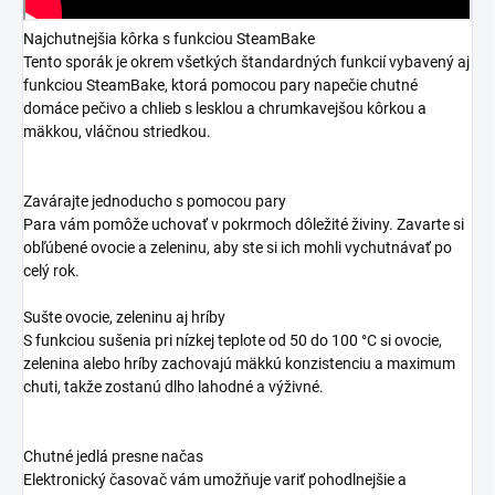
Najchutnejšia kôrka s funkciou SteamBake
Tento sporák je okrem všetkých štandardných funkcií vybavený aj
funkciou SteamBake, ktorá pomocou pary napečie chutné
domáce pečivo a chlieb s lesklou a chrumkavejšou kôrkou a
mäkkou, vláčnou striedkou.
Zavárajte jednoducho s pomocou pary
Para vám pomôže uchovať v pokrmoch dôležité živiny. Zavarte si
obľúbené ovocie a zeleninu, aby ste si ich mohli vychutnávať po
celý rok.
Sušte ovocie, zeleninu aj hríby
S funkciou sušenia pri nízkej teplote od 50 do 100 °C si ovocie,
zelenina alebo hríby zachovajú mäkkú konzistenciu a maximum
chuti, takže zostanú dlho lahodné a výživné.
Chutné jedlá presne načas
Elektronický časovač vám umožňuje variť pohodlnejšie a