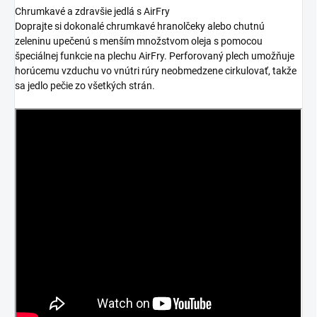
Chrumkavé a zdravšie jedlá s AirFry
Doprajte si dokonalé chrumkavé hranolčeky alebo chutnú
zeleninu upečenú s menším množstvom oleja s pomocou
špeciálnej funkcie na plechu AirFry. Perforovaný plech umožňuje
horúcemu vzduchu vo vnútri rúry neobmedzene cirkulovať, takže
sa jedlo pečie zo všetkých strán.