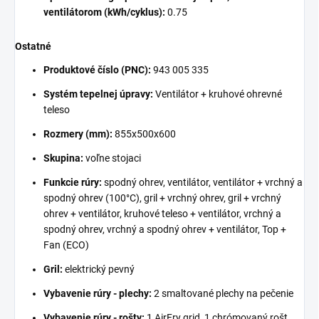
ventilátorom (kWh/cyklus):
0.75
Ostatné
Produktové číslo (PNC):
943 005 335
Systém tepelnej úpravy:
Ventilátor + kruhové ohrevné
teleso
Rozmery (mm):
855x500x600
Skupina:
voľne stojaci
Funkcie rúry:
spodný ohrev, ventilátor, ventilátor + vrchný a
spodný ohrev (100°C), gril + vrchný ohrev, gril + vrchný
ohrev + ventilátor, kruhové teleso + ventilátor, vrchný a
spodný ohrev, vrchný a spodný ohrev + ventilátor, Top +
Fan (ECO)
Gril:
elektrický pevný
Vybavenie rúry - plechy:
2 smaltované plechy na pečenie
Vybavenie rúry - rošty:
1 AirFry grid, 1 chrómovaný rošt