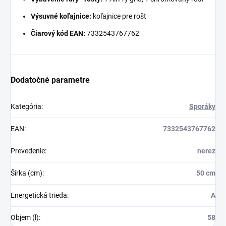
Výsuvné koľajnice:
koľajnice pre rošt
Čiarový kód EAN:
7332543767762
Dodatočné parametre
Kategória
:
Sporáky
EAN
:
7332543767762
Prevedenie
:
nerez
Šírka (cm)
:
50 cm
Energetická trieda
:
A
Objem (l)
:
58