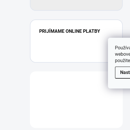
PRIJÍMAME ONLINE PLATBY
Použív
webovej
použit
Nast