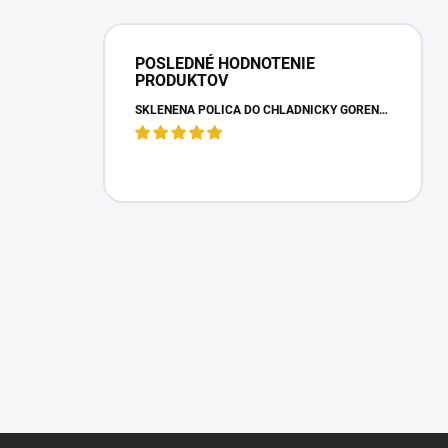
POSLEDNÉ HODNOTENIE
PRODUKTOV
SKLENENÁ POLICA DO CHLADNIČKY GORENJE 163336
Z