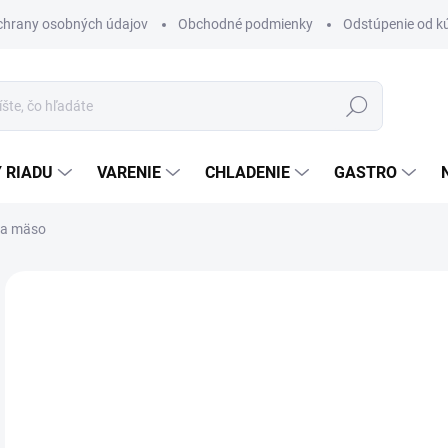
chrany osobných údajov
Obchodné podmienky
Odstúpenie od k
Hľadať
 RIADU
VARENIE
CHLADENIE
GASTRO
na mäso
1 hodnotenie
Podrobnosti hodnotenia
ZNAČKA:
E
€
ZADARMO
Jedn
MO
cena