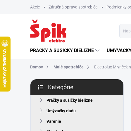
Prejsť
Akcie
Záručná oprava spotrebiča
Podmienky o
na
obsah
PRÁČKY A SUŠIČKY BIELIZNE
UMÝVAČKY
Domov
Malé spotrebiče
Electrolux Mlynček 
B
Kategórie
o
Preskočiť
č
kategórie
n
Práčky a sušičky bielizne
ý
Umývačky riadu
p
a
Varenie
n