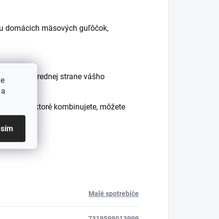
avu domácich mäsových guľôčok,
tavca na prednej strane vášho
ie
 a
dienciami, ktoré kombinujete, môžete
é jedlá
asím
Malé spotrebiče
7319599013999