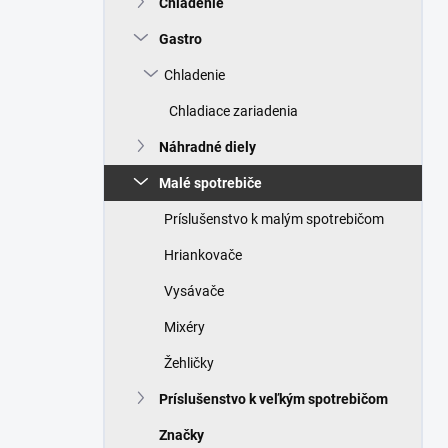
Chladenie
e
l
Gastro
Chladenie
Chladiace zariadenia
Náhradné diely
Malé spotrebiče
Príslušenstvo k malým spotrebičom
Hriankovače
Vysávače
Mixéry
Žehličky
Príslušenstvo k veľkým spotrebičom
Značky