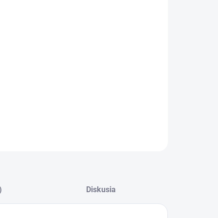
−
+
Pridať do košíka
Electrolux Mlynček na mäso 900167220
vhodný pre robot :Electrolux E5KM1-4BPT
ILNÉ INFORMÁCIE
OPÝTAŤ SA
)
Diskusia