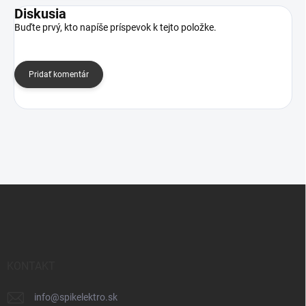
Diskusia
Buďte prvý, kto napíše príspevok k tejto položke.
Pridať komentár
Z
á
p
ä
t
i
KONTAKT
e
info
@
spikelektro.sk