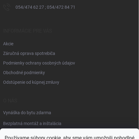
054/474 62 27 ; 054/472 84 71
INFORMÁCIE PRE VÁS
Akcie
Záručná oprava spotrebiča
Podmienky ochrany osobných údajov
Obchodné podmienky
Odstúpenie od kúpnej zmluvy
O NÁS
Vynáška do bytu zdarma
Bezplatná montáž a inštalácia
Faktúračné údaje
Používame súbory cookie, aby sme vám umožnili pohodlné