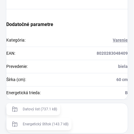
Dodatočné parametre
Kategória
:
Varenie
EAN
:
8020283048409
Prevedenie
:
biela
Šírka (cm)
:
60 cm
Energetická trieda
:
B
Datový list (737.1 kB)
Energetický štítok (143.7 kB)