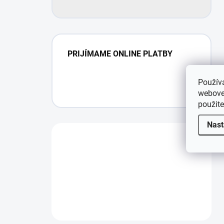
PRIJÍMAME ONLINE PLATBY
Použív
webovej
použit
Nast