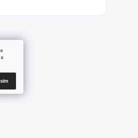
ie
 a
asím