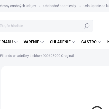
chrany osobných údajov
Obchodné podmienky
Odstúpenie od k
Hľadať
 RIADU
VARENIE
CHLADENIE
GASTRO
Filter do chladničky Liebherr 909698900 Oreginál
Neohodnotené
Podrobnosti hodnotenia
ZNAČKA
€2
Jedn
SK
cena