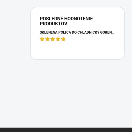
POSLEDNÉ HODNOTENIE
PRODUKTOV
SKLENENÁ POLICA DO CHLADNIČKY GORENJE 163336
Z