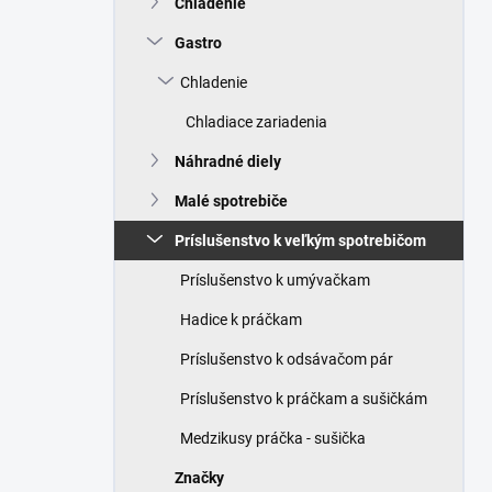
Chladenie
e
l
Gastro
Chladenie
Chladiace zariadenia
Náhradné diely
Malé spotrebiče
Príslušenstvo k veľkým spotrebičom
Príslušenstvo k umývačkam
Hadice k práčkam
Príslušenstvo k odsávačom pár
Príslušenstvo k práčkam a sušičkám
Medzikusy práčka - sušička
Značky