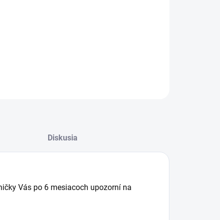
−
+
Pridať do košíka
Fresch Air filter do chladničky Liebherr
ILNÉ INFORMÁCIE
OPÝTAŤ SA
Diskusia
adničky Vás po 6 mesiacoch upozorní na