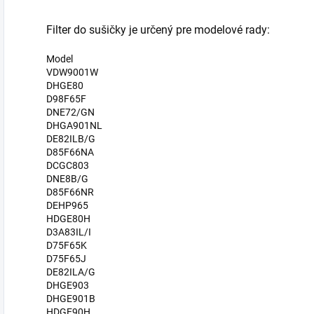
Filter do sušičky je určený pre modelové rady:
Model
VDW9001W
DHGE80
D98F65F
DNE72/GN
DHGA901NL
DE82ILB/G
D85F66NA
DCGC803
DNE8B/G
D85F66NR
DEHP965
HDGE80H
D3A83IL/I
D75F65K
D75F65J
DE82ILA/G
DHGE903
DHGE901B
HDGE90H