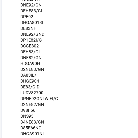
DNE92/GN
DFHE83/GI
DPE92
DHGA8013L
DE83NH
DNE92/GND
DP1E82I/G
DCGE802
DEH83/GI
DNE82/GN
HDGA90H
D2NE83/GN
DA83IL/I
DHGE904
DE83/GID
LUDV82700
DPNE92GNLWIFI/C
D2NE82/GN
D98F66F
DNS93
D4NE83/GN
D85F66NO
DHGA901NL