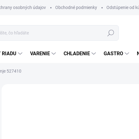
chrany osobných údajov
Obchodné podmienky
Odstúpenie od k
Hľadať
 RIADU
VARENIE
CHLADENIE
GASTRO
enje 527410
Neohodnotené
Podrobnosti hodnotenia
ZNAČKA
€4
Jedn
DO 
cena