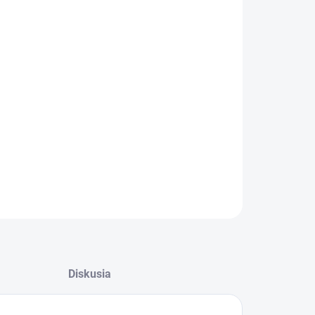
−
+
Pridať do košíka
Filter do sušičky Gorenje 527410
ILNÉ INFORMÁCIE
OPÝTAŤ SA
Diskusia