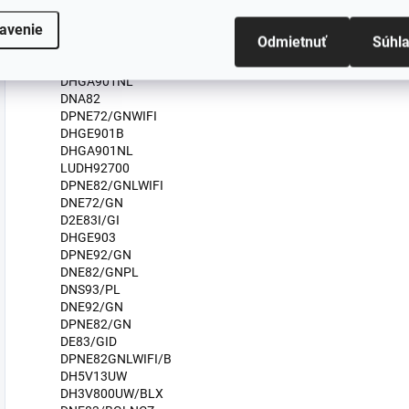
DC3V81UW
avenie
D901GE
Odmietnuť
Súhl
DPNE83GNLWIFI/UA
DEH82/G
DHGA901NL
DNA82
DPNE72/GNWIFI
DHGE901B
DHGA901NL
LUDH92700
DPNE82/GNLWIFI
DNE72/GN
D2E83I/GI
DHGE903
DPNE92/GN
DNE82/GNPL
DNS93/PL
DNE92/GN
DPNE82/GN
DE83/GID
DPNE82GNLWIFI/B
DH5V13UW
DH3V800UW/BLX