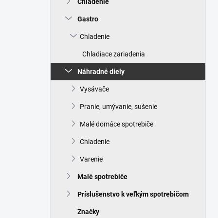
Chladenie
e
l
Gastro
Chladenie
Chladiace zariadenia
Náhradné diely
Vysávače
Pranie, umývanie, sušenie
Malé domáce spotrebiče
Chladenie
Varenie
Malé spotrebiče
Príslušenstvo k veľkým spotrebičom
Značky