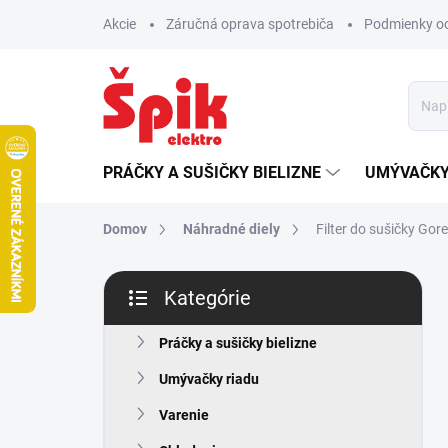
Prejsť
Akcie
Záručná oprava spotrebiča
Podmienky o
na
obsah
PRÁČKY A SUŠIČKY BIELIZNE
UMÝVAČKY
Domov
Náhradné diely
Filter do sušičky Gor
B
Kategórie
o
Preskočiť
č
kategórie
n
Práčky a sušičky bielizne
ý
Umývačky riadu
p
a
Varenie
n