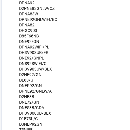
DPNA92
D2PNE83GNLW/CZ
DPNA83W
DPNE92GNLWIFI/BC
DPNA82
DHGC903
D85F66NB
DNE92/GN
DPNA92WIFI/PL
DH3V903UB/FR
DNE92/GNPL
DNS92SWIFI/C
DH3V903UW/BLX
D2NE92/GN
DE83/GI
DNEP92/GN
DPNE92/GNLW/A
D2NE8B
DNE72/GN
DNES8B/GDA
DH3V800UB/BLX
D1E73L/G
D3NEP92GN
T5NI8B