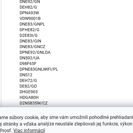
DNE92/GN
DEH82/G
DPNA93W
VDW9001B
DNE83/GNPL
DFHE82/G
D2E83I/G
DNE83/GIN
DNE83/GNCZ
DPNE92/GNLDA
DNS92/UA
D98F65F
DPNE83GNLWIFI/PL
DNS12
DEH72/G
DE82/GD
DHGE903
HDGA80H
D2NS83SW/CZ
DE92/G
DPNE82GNLWIFI/BC
ame súbory cookie, aby sme vám umožnili pohodlné prehliadan
DNE73/GN
 stránky a vďaka analýze neustále zlepšovali jej funkcie, výkon
TP800A
eľnosť.
Viac informácií
DNE82/BGN