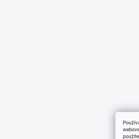
Použív
webovej
použit