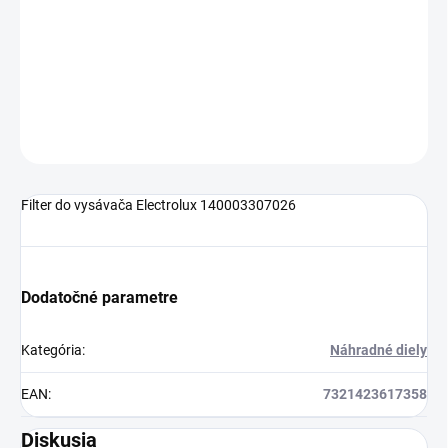
Výfukový filter pre akumulátorový vysávač (Ergorapido)
DETAILNÉ INFORMÁCIE
OPÝTAŤ SA
Filter do vysávača Electrolux 140003307026
Dodatočné parametre
Kategória
:
Náhradné diely
EAN
:
7321423617358
Diskusia