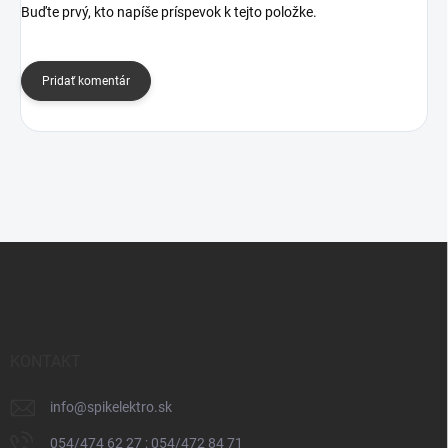
Buďte prvý, kto napíše príspevok k tejto položke.
Pridať komentár
Z
á
p
ä
t
i
KONTAKT
e
info
@
spikelektro.sk
054/474 62 27 ; 054/472 84 71