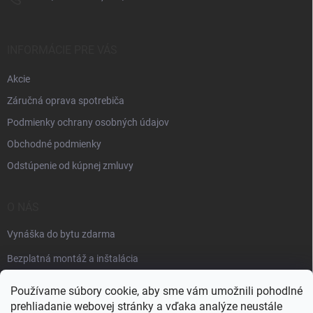
INFORMÁCIE PRE VÁS
Akcie
Záručná oprava spotrebiča
Podmienky ochrany osobných údajov
Obchodné podmienky
Odstúpenie od kúpnej zmluvy
O NÁS
Vynáška do bytu zdarma
Bezplatná montáž a inštalácia
Faktúračné údaje
Používame súbory cookie, aby sme vám umožnili pohodlné
prehliadanie webovej stránky a vďaka analýze neustále