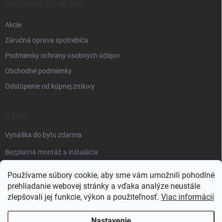
INFORMÁCIE PRE VÁS
Akcie
Záručná oprava spotrebiča
Podmienky ochrany osobných údajov
Obchodné podmienky
Odstúpenie od kúpnej zmluvy
O NÁS
Vynáška do bytu zdarma
Bezplatná montáž a inštalácia
Faktúračné údaje
Používame súbory cookie, aby sme vám umožnili pohodlné
prehliadanie webovej stránky a vďaka analýze neustále
zlepšovali jej funkcie, výkon a použiteľnosť.
Viac informácií
Nastavenie