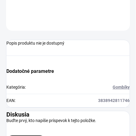
Gombík sporáka Mora 375897
OPÝTAŤ SA
Popis produktu nie je dostupný
Dodatočné parametre
Kategória
:
Gombíky
EAN
:
3838942811746
Diskusia
Buďte prvý, kto napíše príspevok k tejto položke.