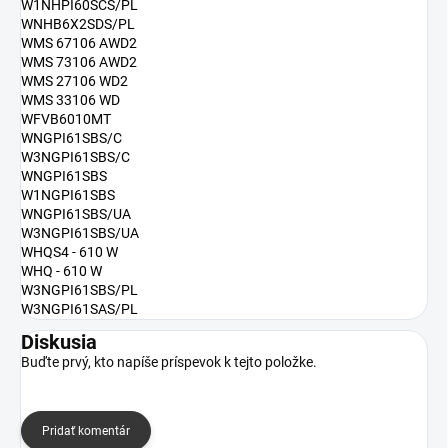
W1NHPI60SCS/PL
WNHB6X2SDS/PL
WMS 67106 AWD2
WMS 73106 AWD2
WMS 27106 WD2
WMS 33106 WD
WFVB6010MT
WNGPI61SBS/C
W3NGPI61SBS/C
WNGPI61SBS
W1NGPI61SBS
WNGPI61SBS/UA
W3NGPI61SBS/UA
WHQS4 - 610 W
WHQ - 610 W
W3NGPI61SBS/PL
W3NGPI61SAS/PL
Diskusia
Buďte prvý, kto napíše príspevok k tejto položke.
Pridať komentár