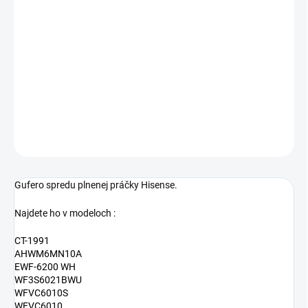
−
+
Pridať do košíka
Ložisko do práčky Hisense HK1577355
Diel z pozície T108
DETAILNÉ INFORMÁCIE
OPÝTAŤ SA
Gufero spredu plnenej práčky Hisense.
Najdete ho v modeloch :
CT-1991
AHWM6MN10A
EWF-6200 WH
WF3S6021BWU
WFVC6010S
WFVC6010