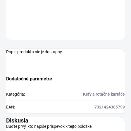
−
+
Pridať do košíka
Kefa vysávača
OPÝTAŤ SA
Popis produktu nie je dostupný
Dodatočné parametre
Kategória
:
Kefy a rotačné kartáče
EAN
:
7321424385799
Diskusia
Buďte prvý, kto napíše príspevok k tejto položke.