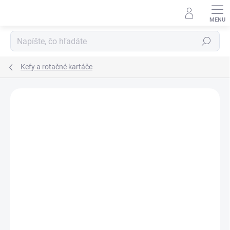
Prejsť
na
obsah
Hľadať
Kefy a rotačné kartáče
Neohodnotené
Podrobnosti hodnotenia
ZNAČKA:
ELECTROLUX