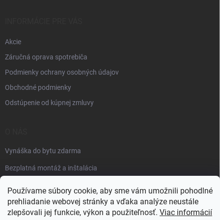
INFORMÁCIE PRE VÁS
Akcie
Záručná oprava spotrebiča
Podmienky ochrany osobných údajov
Obchodné podmienky
Odstúpenie od kúpnej zmluvy
O NÁS
Vynáška do bytu zdarma
Bezplatná montáž a inštalácia
Faktúračné údaje
Používame súbory cookie, aby sme vám umožnili pohodlné
prehliadanie webovej stránky a vďaka analýze neustále
zlepšovali jej funkcie, výkon a použiteľnosť.
Viac informácií