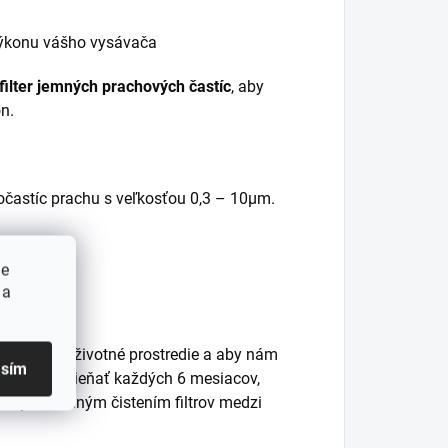
výkonu vášho vysávača
 filter jemných prachových častíc
, aby
n.
ročastíc prachu s veľkosťou 0,3 – 10µm.
ie
 a
by chránili životné prostredie a aby nám
asím
odporúča vymieňať každých 6 mesiacov,
 s pravidelným čistením filtrov medzi