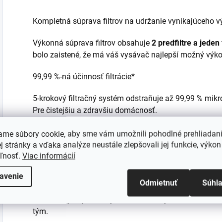
Kompletná súprava filtrov na udržanie vynikajúceho 
Výkonná súprava filtrov obsahuje
2 predfiltre a jeden
bolo zaistené, že má váš vysávač najlepší možný výko
99,99 %-ná účinnosť filtrácie*
5-krokový filtračný systém odstraňuje až 99,99 % mik
Pre čistejšiu a zdravšiu domácnosť.
* Interný test podľa normy EN 60312-1:2017
ame súbory cookie, aby sme vám umožnili pohodlné prehliadan
 stránky a vďaka analýze neustále zlepšovali jej funkcie, výkon
Umývateľné filtre - udržateľná voľba
eľnosť.
Viac informácií
Všetky filtre sú umývateľné a opakovane použiteľné, a
avenie
Odmietnuť
Súhl
umožnili udržateľnejší spôsob života. Predfiltre sa 
filter jemných prachových častíc každých 12 mesiacov,
tým.