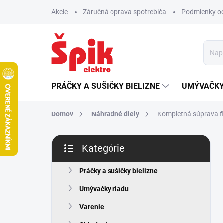
Prejsť
Akcie
Záručná oprava spotrebiča
Podmienky o
na
obsah
PRÁČKY A SUŠIČKY BIELIZNE
UMÝVAČKY
Domov
Náhradné diely
Kompletná súprava 
B
Kategórie
o
Preskočiť
č
kategórie
n
Práčky a sušičky bielizne
ý
Umývačky riadu
p
a
Varenie
n