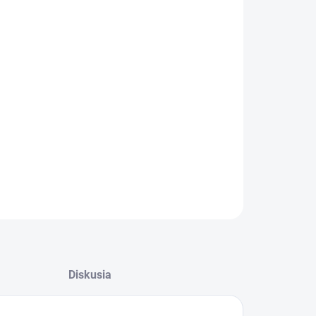
−
+
Pridať do košíka
etná sada filtov
ILNÉ INFORMÁCIE
OPÝTAŤ SA
Diskusia