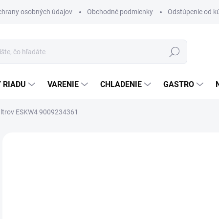
chrany osobných údajov
Obchodné podmienky
Odstúpenie od k
Hľadať
 RIADU
VARENIE
CHLADENIE
GASTRO
filtrov ESKW4 9009234361
Neohodnotené
Podrobnosti hodnotenia
ZNAČKA
€3
ZADARMO
Jedn
DO 
cena