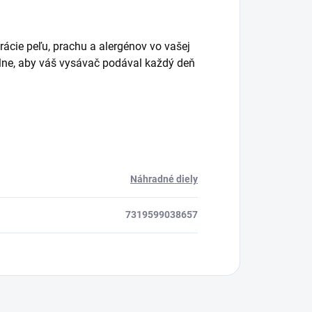
rácie peľu, prachu a alergénov vo vašej
elne, aby váš vysávač podával každý deň
Náhradné diely
7319599038657