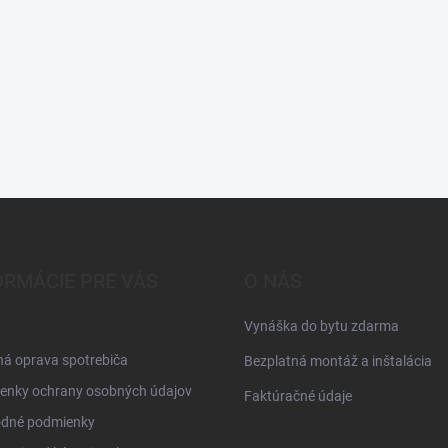
ORMÁCIE PRE VÁS
O NÁS
Vynáška do bytu zdarma
á oprava spotrebiča
Bezplatná montáž a inštalácia
enky ochrany osobných údajov
Faktúračné údaje
dné podmienky