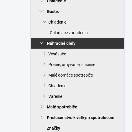
Chladenie
e
l
Gastro
Chladenie
Chladiace zariadenia
Náhradné diely
Vysávače
Pranie, umývanie, sušenie
Malé domáce spotrebiče
Chladenie
Varenie
Malé spotrebiče
Príslušenstvo k veľkým spotrebičom
Značky