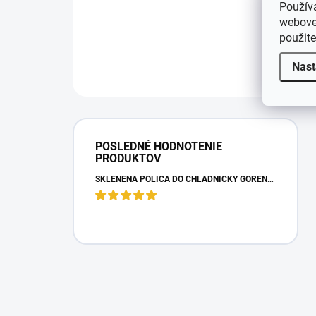
Použív
webovej
použit
Nast
POSLEDNÉ HODNOTENIE
PRODUKTOV
SKLENENÁ POLICA DO CHLADNIČKY GORENJE 163336