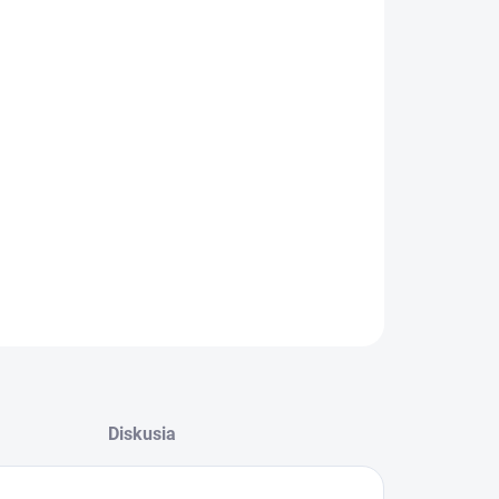
−
+
Pridať do košíka
Kôš do mrazničky Gorenje 822155
Rozmery:
41x16x38 cm
ILNÉ INFORMÁCIE
OPÝTAŤ SA
Diskusia