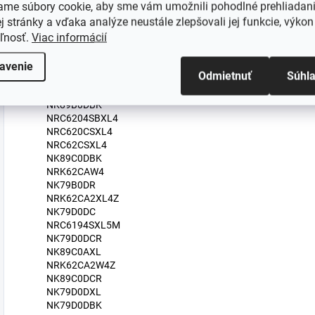
ame súbory cookie, aby sme vám umožnili pohodlné prehliadan
NK89C0DR
 stránky a vďaka analýze neustále zlepšovali jej funkcie, výkon
NRC6204SW4
eľnosť.
Viac informácií
NK89B0DR
NK89C0DXL
NK79B0DBK
avenie
Odmietnuť
Súhl
NRC6194SXL4
NK79C0DXL
NK89B0DBK
NRC6204SBXL4
NRC620CSXL4
NRC62CSXL4
NK89C0DBK
NRK62CAW4
NK79B0DR
NRK62CA2XL4Z
NK79D0DC
NRC6194SXL5M
NK79D0DCR
NK89C0AXL
NRK62CA2W4Z
NK89C0DCR
NK79D0DXL
NK79D0DBK