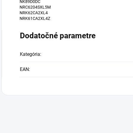
NK89D0DC
NRC6204SXL5M
NRK62CA2XL4
NRK61CA2XL4Z
Dodatočné parametre
Kategória
:
EAN
: