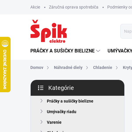
Prejsť
Akcie
Záručná oprava spotrebiča
Podmienky o
na
obsah
PRÁČKY A SUŠIČKY BIELIZNE
UMÝVAČKY
Domov
Náhradné diely
Chladenie
Kryty
B
Kategórie
o
Preskočiť
č
kategórie
n
Práčky a sušičky bielizne
ý
Umývačky riadu
p
a
Varenie
n