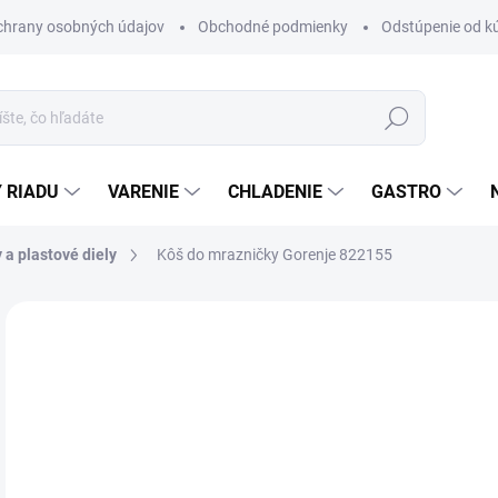
chrany osobných údajov
Obchodné podmienky
Odstúpenie od k
Hľadať
 RIADU
VARENIE
CHLADENIE
GASTRO
 a plastové diely
Kôš do mrazničky Gorenje 822155
Neohodnotené
Podrobnosti hodnotenia
ZNAČKA
€
Jedn
DO 
cena