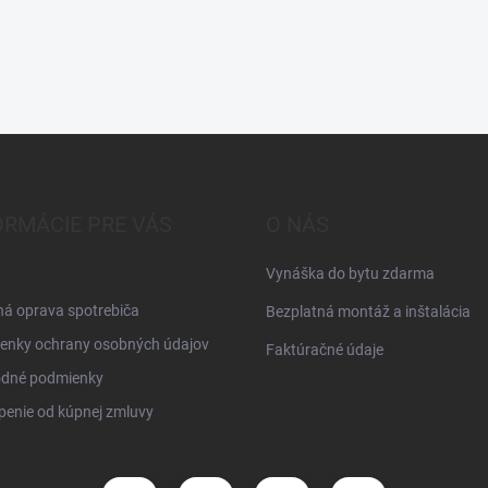
ORMÁCIE PRE VÁS
O NÁS
Vynáška do bytu zdarma
á oprava spotrebiča
Bezplatná montáž a inštalácia
enky ochrany osobných údajov
Faktúračné údaje
dné podmienky
enie od kúpnej zmluvy