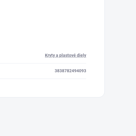
Kryty a plastové diely
3838782494093