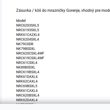
Zásuvka / kôš do mrazničky Gorenje, vhodný pre mode
Model
NRC6203SXL5
NRC6193SXL5
NRK61CA2XL4
NRC6204SXL4
NK79C0DR
NK79B0DXL
NRC620CSXL4WF
NRC619CSXL4WF
NRC61CSXL4
NK89B0DXL
NRC619BSXL4
NRK61DAXL4
NRK62CAXL4
NRC69BSXL5
NRK61CAXL4
NRC620BSXL4
NRK62DAXL4
NK79C0DBK
NRC6203SW4