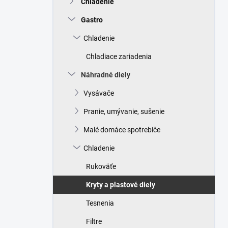
Chladenie
e
l
Gastro
Chladenie
Chladiace zariadenia
Náhradné diely
Vysávače
Pranie, umývanie, sušenie
Malé domáce spotrebiče
Chladenie
Rukoväťe
Kryty a plastové diely
Tesnenia
Filtre