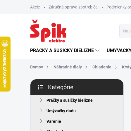
Prejsť
Akcie
Záručná oprava spotrebiča
Podmienky o
na
obsah
PRÁČKY A SUŠIČKY BIELIZNE
UMÝVAČKY
Domov
Náhradné diely
Chladenie
Kryty
B
Kategórie
o
Preskočiť
č
kategórie
n
Práčky a sušičky bielizne
ý
Umývačky riadu
p
a
Varenie
n