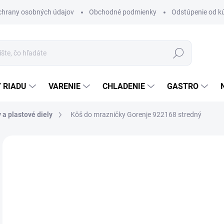
chrany osobných údajov
Obchodné podmienky
Odstúpenie od k
Hľadať
 RIADU
VARENIE
CHLADENIE
GASTRO
 a plastové diely
Kôš do mrazničky Gorenje 922168 stredný
Neohodnotené
Podrobnosti hodnotenia
ZNAČKA
€
Jedn
SK
cena