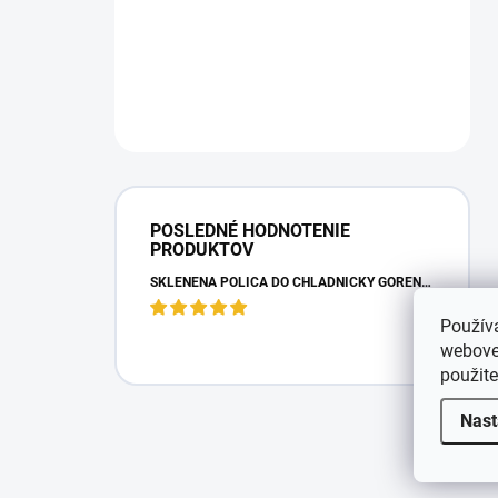
POSLEDNÉ HODNOTENIE
PRODUKTOV
SKLENENÁ POLICA DO CHLADNIČKY GORENJE 163336
Použív
webovej
použit
Nast