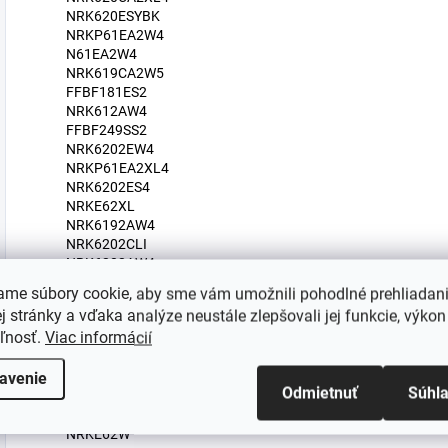
NRK620ESYBK
NRKP61EA2W4
N61EA2W4
NRK619CA2W5
FFBF181ES2
NRK612AW4
FFBF249SS2
NRK6202EW4
NRKP61EA2XL4
NRK6202ES4
NRKE62XL
NRK6192AW4
NRK6202CLI
NRK6202AW4
RB390N4RYDUK
ame súbory cookie, aby sme vám umožnili pohodlné prehliadan
NRK6191ES4
 stránky a vďaka analýze neustále zlepšovali jej funkcie, výkon
ONRK619DC
eľnosť.
Viac informácií
ONRK619DC-L
OTN32010BL
NRK6202AC4
avenie
Odmietnuť
Súhl
NRK612AXL4
NRK6192ABK4
NRKE62W