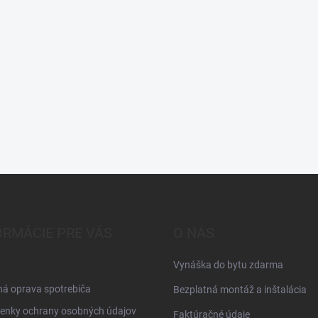
ORMÁCIE PRE VÁS
O NÁS
Vynáška do bytu zdarma
á oprava spotrebiča
Bezplatná montáž a inštalácia
enky ochrany osobných údajov
Faktúračné údaje