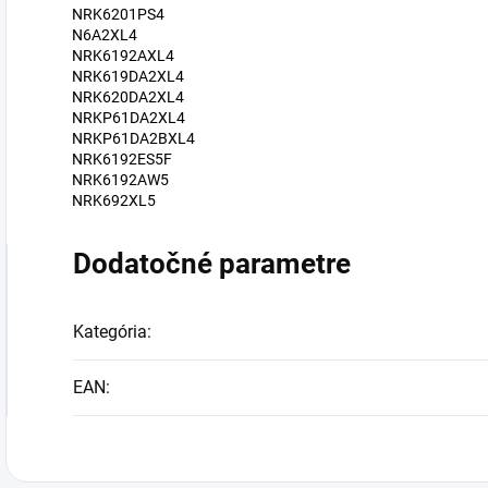
NRK6201PS4
N6A2XL4
NRK6192AXL4
NRK619DA2XL4
NRK620DA2XL4
NRKP61DA2XL4
NRKP61DA2BXL4
NRK6192ES5F
NRK6192AW5
NRK692XL5
Dodatočné parametre
Kategória
:
EAN
: