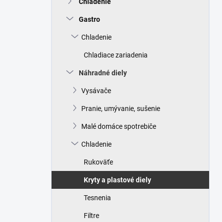
Chladenie
e
l
Gastro
Chladenie
Chladiace zariadenia
Náhradné diely
Vysávače
Pranie, umývanie, sušenie
Malé domáce spotrebiče
Chladenie
Rukoväťe
Kryty a plastové diely
Tesnenia
Filtre