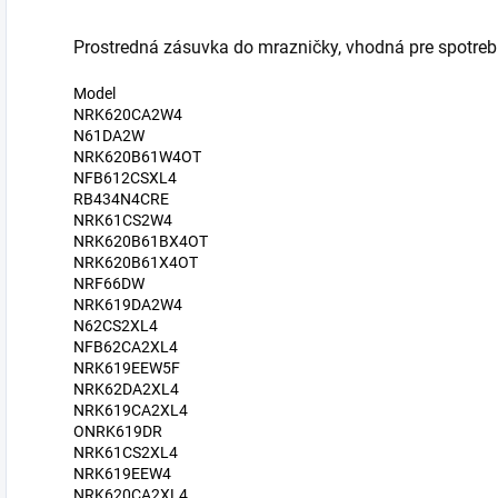
Prostredná zásuvka do mrazničky, vhodná pre spotreb
Model
NRK620CA2W4
N61DA2W
NRK620B61W4OT
NFB612CSXL4
RB434N4CRE
NRK61CS2W4
NRK620B61BX4OT
NRK620B61X4OT
NRF66DW
NRK619DA2W4
N62CS2XL4
NFB62CA2XL4
NRK619EEW5F
NRK62DA2XL4
NRK619CA2XL4
ONRK619DR
NRK61CS2XL4
NRK619EEW4
NRK620CA2XL4