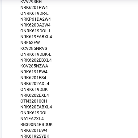
KVV793BEI
NRK6201PW4
ONRK619DR-L
NRKP61DA2W4
NRK620DA2W4
ONRK619DOL-L
NRK619EABXL4
NRF63EW
KCV285NRVS
ONRK619DBK-L
NRK6202EBXL4
KCV285NZWA
NRK6191EW4
NRK6201ES4
NRK6202AXL4
ONRK619DBK
NRK6202EXL4
OTN32010CH
NRK620EABXL4
ONRK619DOL
N61EA2XL4
RB390N4RBDUK
NRK6201EW4
NRK6192SYBK