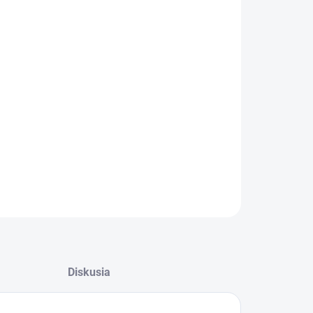
−
+
Pridať do košíka
Kôš do mrazničky Gorenje 922168 stredný
Diel z pozície 1766
ILNÉ INFORMÁCIE
OPÝTAŤ SA
Diskusia