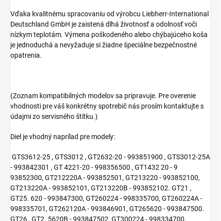
Vďaka kvalitnému spracovaniu od výrobcu Liebherr-International
Deutschland GmbH je zaistená dlhá životnosť a odolnosť voči
nízkym teplotám. Výmena poškodeného alebo chýbajúceho koša
je jednoduchá a nevyžaduje si žiadne špeciálne bezpečnostné
opatrenia.
(Zoznam kompatibilných modelov sa pripravuje. Pre overenie
vhodnosti pre váš konkrétny spotrebič nás prosím kontaktujte s
údajmi zo servisného štítku.)
Diel je vhodný naprílad pre modely:
GTS3612-25 , GTS3012 , GT2632-20 - 993851900 , GTS3012-25A
- 993842301 , GT 4221-20 - 998356500 , GT1432 20 - 9
93852300, GT212220A - 993852501, GT213220 - 993852100,
GT213220A - 993852101, GT213220B - 993852102. GT21 ,
GT25. 620 - 993847300, GT260224 - 998335700, GT260224A -
998335701, GT262120A - 993846901, GT265620 - 993847500.
GT26 , GT2. 5620B - 993847502, GT300224 - 998334700,