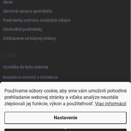
Akcie
Záručná oprava spotrebiča
Podmienky ochrany osobných údajov
Obchodné podmienky
Odstúpenie od kúpnej zmluvy
O NÁS
Vynáška do bytu zdarma
Bezplatná montáž a inštalácia
Faktúračné údaje
Používame súbory cookie, aby sme vám umožnili pohodlné
prehliadanie webovej stránky a vďaka analýze neustále
zlepšovali jej funkcie, výkon a použiteľnosť.
Viac informácií
Nastavenie