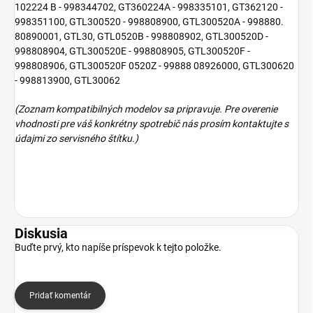
102224 B - 998344702, GT360224A - 998335101, GT362120 -
998351100, GTL300520 - 998808900, GTL300520A - 998880.
80890001, GTL30, GTL0520B - 998808902, GTL300520D -
998808904, GTL300520E - 998808905, GTL300520F -
998808906, GTL300520F 0520Z - 99888 08926000, GTL300620
- 998813900, GTL30062
(Zoznam kompatibilných modelov sa pripravuje. Pre overenie
vhodnosti pre váš konkrétny spotrebič nás prosím kontaktujte s
údajmi zo servisného štítku.)
Diskusia
Buďte prvý, kto napíše príspevok k tejto položke.
Pridať komentár