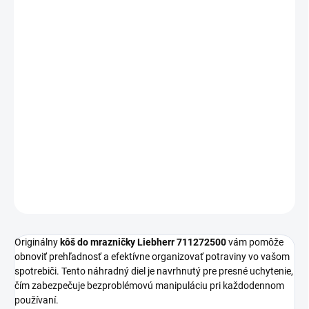
−
+
Pridať do košíka
Originálny
kôš do mrazničky Liebherr 711272500
zabezpečí prehľadné usporiadanie potravín a efektívne
využitie vnútorného priestoru vášho spotrebiča.
Rozmery: 497 x 121 x 210
DETAILNÉ INFORMÁCIE
OPÝTAŤ SA
Originálny
kôš do mrazničky Liebherr 711272500
vám pomôže
obnoviť prehľadnosť a efektívne organizovať potraviny vo vašom
spotrebiči. Tento náhradný diel je navrhnutý pre presné uchytenie,
čím zabezpečuje bezproblémovú manipuláciu pri každodennom
používaní.