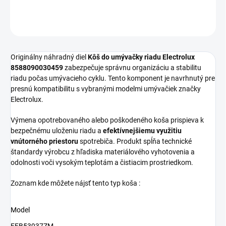
OPÝTAŤ SA
Originálny náhradný diel
Kôš do umývačky riadu Electrolux
8588090030459
zabezpečuje správnu organizáciu a stabilitu
riadu počas umývacieho cyklu. Tento komponent je navrhnutý pre
presnú kompatibilitu s vybranými modelmi umývačiek značky
Electrolux.
Výmena opotrebovaného alebo poškodeného koša prispieva k
bezpečnému uloženiu riadu a
efektívnejšiemu využitiu
vnútorného priestoru
spotrebiča. Produkt spĺňa technické
štandardy výrobcu z hľadiska materiálového vyhotovenia a
odolnosti voči vysokým teplotám a čistiacim prostriedkom.
Zoznam kde môžete nájsť tento typ koša :
Model