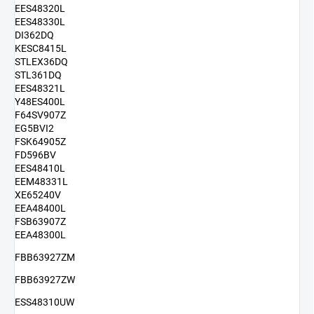
EES48320L
EES48330L
DI362DQ
KESC8415L
STLEX36DQ
STL361DQ
EES48321L
Y48ES400L
F64SV907Z
EG5BVI2
FSK64905Z
FD596BV
EES48410L
EEM48331L
XE65240V
EEA48400L
FSB63907Z
EEA48300L
FBB63927ZM
FBB63927ZW
ESS48310UW