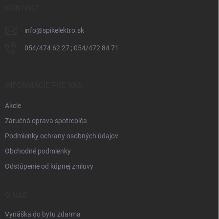
i
KONTAKT
e
info
@
spikelektro.sk
054/474 62 27 ; 054/472 84 71
INFORMÁCIE PRE VÁS
Akcie
Záručná oprava spotrebiča
Podmienky ochrany osobných údajov
Obchodné podmienky
Odstúpenie od kúpnej zmluvy
O NÁS
Vynáška do bytu zdarma