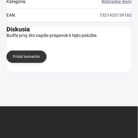
Kategória
:
Náhradné diely
EAN
:
7321425139162
Diskusia
Buďte prvý, kto napíše príspevok k tejto položke.
Pridať komentár
Z
á
p
ä
t