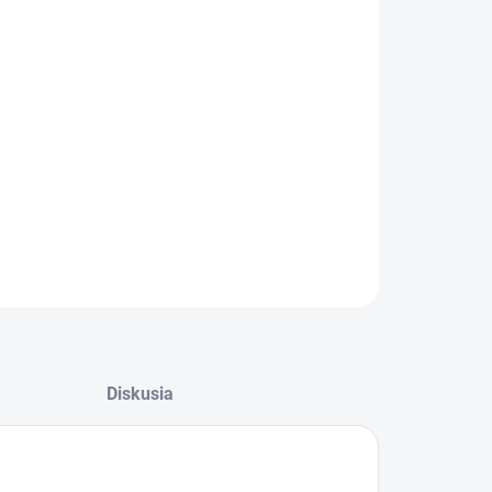
−
+
Pridať do košíka
Zadné kruhové ohrevné teleso do elektrickej rúry
2000W
Priemer 17,6cm /16,3cm
Rozteč skrutiek 5,6cm
Príruba 7cm
OPÝTAŤ SA
Diskusia