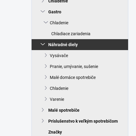
Chladenie
e
l
Gastro
Chladenie
Chladiace zariadenia
Náhradné diely
Vysávače
Pranie, umývanie, sušenie
Malé domáce spotrebiče
Chladenie
Varenie
Malé spotrebiče
Príslušenstvo k veľkým spotrebičom
Značky