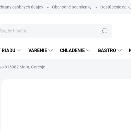
chrany osobných údajov
Obchodné podmienky
Odstúpenie od k
Hľadať
 RIADU
VARENIE
CHLADENIE
GASTRO
eso 815082 Mora, Gorenje
Neohodnotené
Podrobnosti hodnotenia
ZNAČKA
€
Jedn
DO 
cena