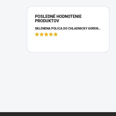
POSLEDNÉ HODNOTENIE
PRODUKTOV
SKLENENÁ POLICA DO CHLADNIČKY GORENJE 163336
Z