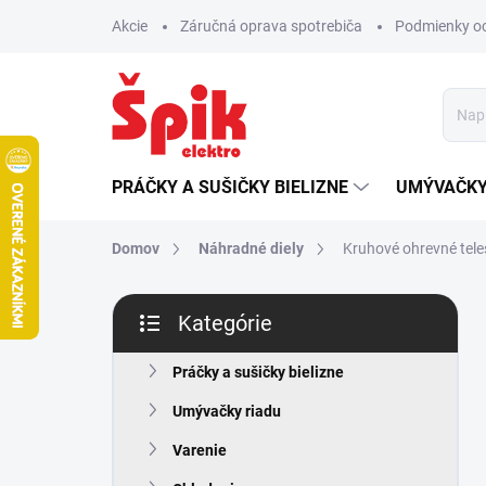
Prejsť
Akcie
Záručná oprava spotrebiča
Podmienky o
na
obsah
PRÁČKY A SUŠIČKY BIELIZNE
UMÝVAČKY
Domov
Náhradné diely
Kruhové ohrevné tel
B
Kategórie
o
Preskočiť
č
kategórie
n
Práčky a sušičky bielizne
ý
Umývačky riadu
p
a
Varenie
n