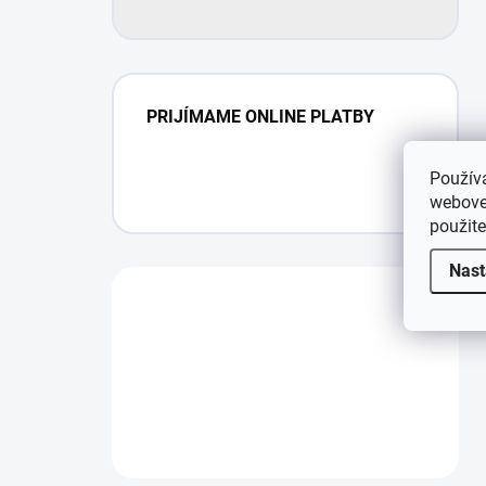
PRIJÍMAME ONLINE PLATBY
Použív
webovej
použit
Nast