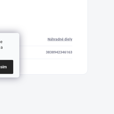
Náhradné diely
ie
 a
3838942346163
asím