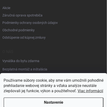
Akcie
Záručná oprava spotrebiča
Podmienky ochrany osobných údajov
Obchodné podmienky
Odstúpenie od kúpnej zmluvy
O NÁS
Vynáška do bytu zdarma
Bezplatná montáž a inštalácia
Faktúračné údaje
Používame súbory cookie, aby sme vám umožnili pohodlné
prehliadanie webovej stránky a vďaka analýze neustále
zlepšovali jej funkcie, výkon a použiteľnosť.
Viac informácií
Nastavenie