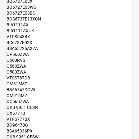
BO6727E03X
BO6727E03WG
BO6727E03BG
BOS6737E13XCN
BI61111AX
BI61111AXUK
VTPS543BX
BC6737E02X
BSA65226AXZA
OP560ZWA
O560RVS
O560ZWA
O500ZWA
VTCS787DB
OM316MZ
BSA6747DGWI
OM916MZ
OC560ZWA
OKB 9951 CESN
OX6771B
VTPS777BX
BO9647BG
BSA65336PX
OKB 9951 CESW