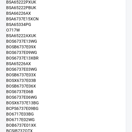
BSA65222PXUK
BSA65222PBUK
BSA66226AX
BSA6737E15XCN
BSA65334PG
O717W
BSA65222AXUK
BOS6737E13WG
BOSB6737E09X
BOS6737E09WG
BOS6737E13XBR
BSA65226AX
BOS6737E03WG
BOSB6737E03X
BOSX6737E03B
BOSB6737E06X
BOS6737E06B
BOS6737E06WG
BOSX6737E13BG
BCPS6737E09BG
BO6717E03BG
BO6717E02WG
BOB6737E01XK
BCSIB737OTX