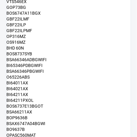
VTS546EX
GOP73BG
BOS6747A11BGX
GBF22ILMF
GBF22ILP
GBF22ILPMF
OP316MZ
OS916MZ
BHD 60N
BOS8737SYB
BSA66346ADBGWIFI
BI65346PDBGWIFI
BSA66346PBGWIFI
O65226ABS
BI64011AX
BI64021AX
BI64211AX
BI64211PXOL
BOS6737E13BGOT
BSA66211AX
BOP9636B
BSAX6747A04BGWI
BO9637B
OPASC560MAT