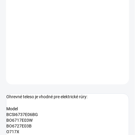
−
+
Pridať do košíka
Kruhové ohrevné teleso Mora, Gorenje 865945
230V
alternatívny kód dielu
826554
Výkon:
2100W
DETAILNÉ INFORMÁCIE
OPÝTAŤ SA
Ohrevné teleso je vhodné pre elektrické rúry:
Model
BCSI6737E06BG
BO6717E03W
BO6727E03B
O717X