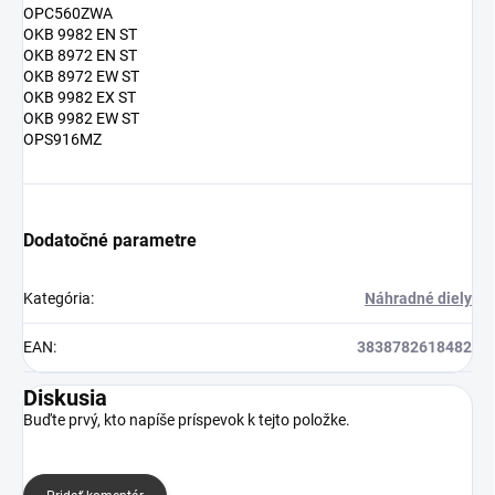
OPC560ZWA
OKB 9982 EN ST
OKB 8972 EN ST
OKB 8972 EW ST
OKB 9982 EX ST
OKB 9982 EW ST
OPS916MZ
Dodatočné parametre
Kategória
:
Náhradné diely
EAN
:
3838782618482
Diskusia
Buďte prvý, kto napíše príspevok k tejto položke.