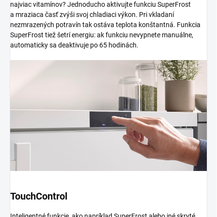
najviac vitamínov? Jednoducho aktivujte funkciu SuperFrost
a mraziaca časť zvýši svoj chladiaci výkon. Pri vkladaní
nezmrazených potravín tak ostáva teplota konštantná. Funkcia
SuperFrost tiež šetrí energiu: ak funkciu nevypnete manuálne,
automaticky sa deaktivuje po 65 hodinách.
TouchControl
Inteligentné funkcie, ako napríklad SuperFrost alebo iné skryté