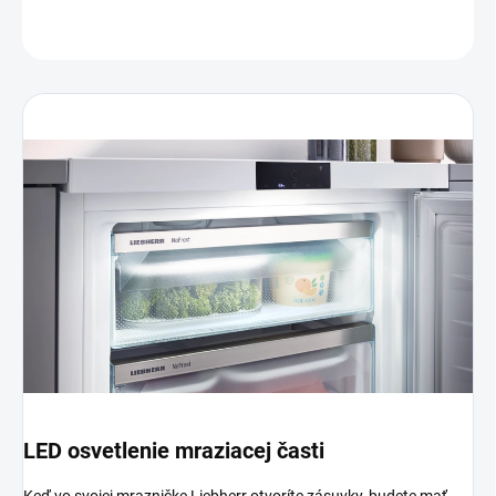
OPÝTAŤ SA
LED osvetlenie mraziacej časti
Keď vo svojej mrazničke Liebherr otvoríte zásuvky, budete mať