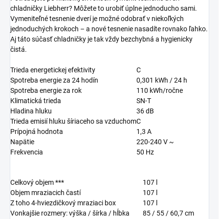
chladničky Liebherr? Môžete to urobiť úplne jednoducho sami.
Vymeniteľné tesnenie dverí je možné odobrať v niekoľkých
jednoduchých krokoch – a nové tesnenie nasadíte rovnako ľahko.
Aj táto súčasť chladničky je tak vždy bezchybná a hygienicky
čistá.
Trieda energetickej efektivity
C
Spotreba energie za 24 hodín
0,301
kWh / 24 h
Spotreba energie za rok
110
kWh/ročne
Klimatická trieda
SN-T
Hladina hluku
36
dB
Trieda emisií hluku šíriaceho sa vzduchom
C
Prípojná hodnota
1,3 A
Napätie
220-240 V ~
Frekvencia
50 Hz
Celkový objem ***
107
l
Objem mraziacich častí
107
l
Z toho 4-hviezdičkový mraziaci box
107
l
Vonkajšie rozmery: výška / šírka / hĺbka
85 / 55 / 60,7
cm