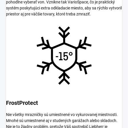
pohodlne vyberať von. Vznikne tak VarioSpace, čo je praktický
systém poskytujúci extra odkladacie miesto, aby sa rýchlo vytvoril
priestor aj pre väčšie tovary, ktoré treba zmraziť.
FrostProtect
Nie všetky mrazničky sú umiestnené vo vykurovanej miestnosti.
Mnohé sú umiestnené aj v studených garážach alebo skladoch.
Nie je to žiadny problém, pretože Váš spotrebič Liebherr je