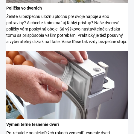
Polička vo dverách
Želáte si bezpečnú úložnú plochu pre svoje nápoje alebo
potraviny? A chcete k nim mať aj ľahký prístup? Naše dverové
poličky vám poskytnú oboje. Sú výškovo nastaviteľné a vďaka
tomu sa prispôsobia vašim potrebám. Praktický je tiež posuvný
a vyberateľný držiak na fľaše. Vaše fľaše tak vždy bezpečne stoja.
Vymeniteľné tesnenie dverí
Potrebujete po niekoľkých rokoch vymeniť tesnenie dverí