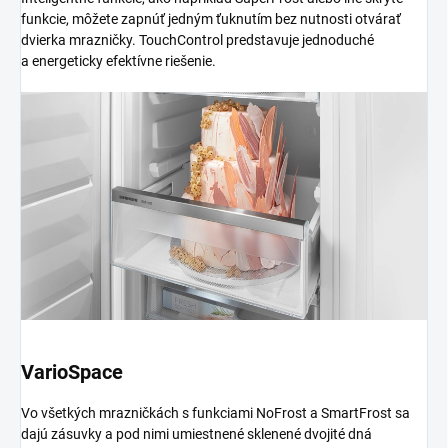
funkcie, môžete zapnúť jedným ťuknutím bez nutnosti otvárať
dvierka mrazničky. TouchControl predstavuje jednoduché
a energeticky efektívne riešenie.
VarioSpace
Vo všetkých mrazničkách s funkciami NoFrost a SmartFrost sa
dajú zásuvky a pod nimi umiestnené sklenené dvojité dná