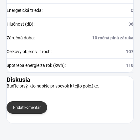
Energetická trieda
:
C
Hlučnosť (dB)
:
36
Záručná doba
:
10 ročná plná záruka
Celkový objem v litroch
:
107
Spotreba energie za rok (kWh)
:
110
Diskusia
Buďte prvý, kto napíše príspevok k tejto položke.
Pridať komentár