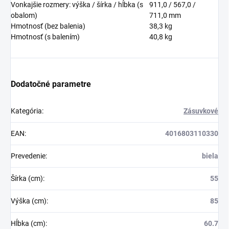
Vonkajšie rozmery: výška / šírka / hĺbka (s
911,0 / 567,0 /
obalom)
711,0
mm
Hmotnosť (bez balenia)
38,3
kg
Hmotnosť (s balením)
40,8
kg
Dodatočné parametre
Kategória
:
Zásuvkové
EAN
:
4016803110330
Prevedenie
:
biela
Šírka (cm)
:
55
Výška (cm)
:
85
Hĺbka (cm)
:
60.7