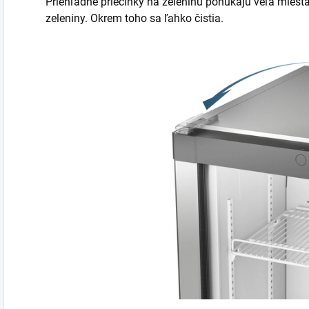
Priehľadné priečinky na zeleninu ponúkajú veľa miesta
zeleniny. Okrem toho sa ľahko čistia.