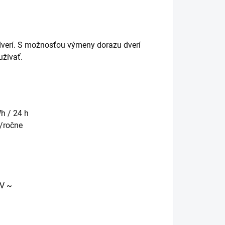
verí. S možnosťou výmeny dorazu dverí
užívať.
h / 24 h
/ročne
 V ~