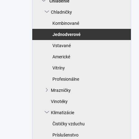
Chladenie
e
l
Chladničky
Kombinované
Jednodverové
Vstavané
Americké
Vitríny
Profesionálne
Mrazničky
Vinotéky
Klimatizácie
Čističky vzduchu
Príslušenstvo