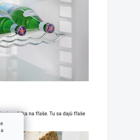
enie polička na fľaše. Tu sa dajú fľaše
ie
 a