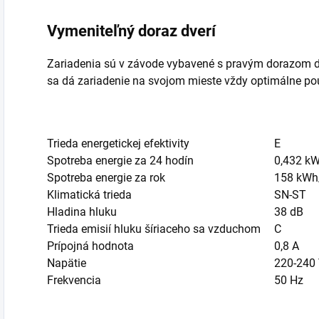
Vymeniteľný doraz dverí
Zariadenia sú v závode vybavené s pravým dorazom d
sa dá zariadenie na svojom mieste vždy optimálne po
Trieda energetickej efektivity
E
Spotreba energie za 24 hodín
0,432
kW
Spotreba energie za rok
158
kWh
Klimatická trieda
SN-ST
Hladina hluku
38
dB
Trieda emisií hluku šíriaceho sa vzduchom
C
Prípojná hodnota
0,8 A
Napätie
220-240
Frekvencia
50 Hz