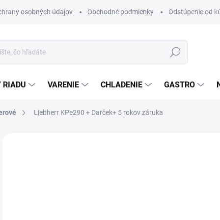
chrany osobných údajov
Obchodné podmienky
Odstúpenie od k
Hľadať
 RIADU
VARENIE
CHLADENIE
GASTRO
erové
Liebherr KPe290
+ Darček+ 5 rokov záruka
1 hodnotenie
Podrobnosti hodnotenia
ZNAČKA:
L
€
ZADARMO
Jedn
SK
cena
PRÍ
?