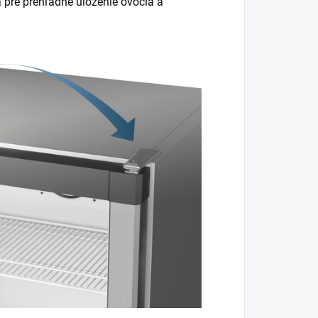
 pre prehľadné uloženie ovocia a