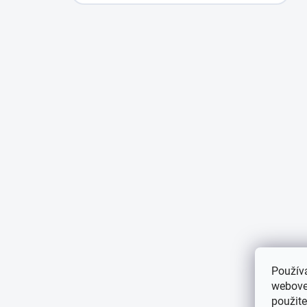
Použív
webovej
použit