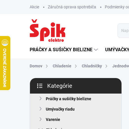
Prejsť
Akcie
Záručná oprava spotrebiča
Podmienky o
na
obsah
PRÁČKY A SUŠIČKY BIELIZNE
UMÝVAČKY
Domov
Chladenie
Chladničky
Jednodv
B
Kategórie
o
Preskočiť
č
kategórie
n
Práčky a sušičky bielizne
ý
Umývačky riadu
p
a
Varenie
n