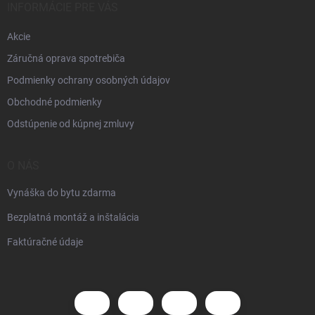
INFORMÁCIE PRE VÁS
Akcie
Záručná oprava spotrebiča
Podmienky ochrany osobných údajov
Obchodné podmienky
Odstúpenie od kúpnej zmluvy
O NÁS
Vynáška do bytu zdarma
Bezplatná montáž a inštalácia
Faktúračné údaje