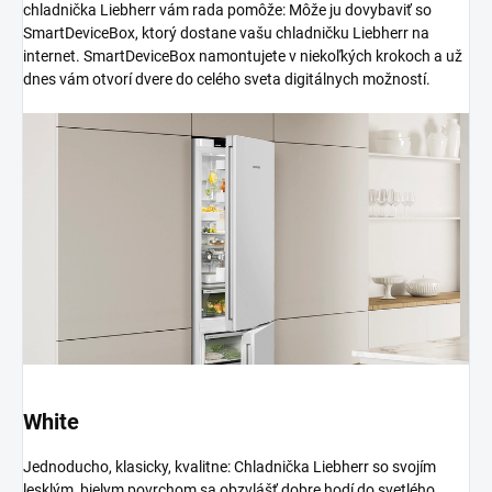
chladnička Liebherr vám rada pomôže: Môže ju dovybaviť so
SmartDeviceBox, ktorý dostane vašu chladničku Liebherr na
internet. SmartDeviceBox namontujete v niekoľkých krokoch a už
dnes vám otvorí dvere do celého sveta digitálnych možností.
White
Jednoducho, klasicky, kvalitne: Chladnička Liebherr so svojím
lesklým, bielym povrchom sa obzvlášť dobre hodí do svetlého