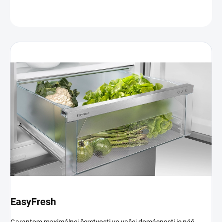
OPÝTAŤ SA
EasyFresh
Garantom maximálnej čerstvosti vo vašej domácnosti je náš