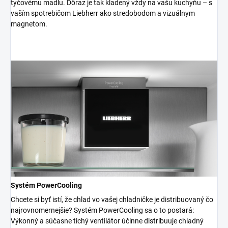
tyčovému madlu. Dôraz je tak kladený vždy na vašu kuchyňu – s
vaším spotrebičom Liebherr ako stredobodom a vizuálnym
magnetom.
Systém PowerCooling
Chcete si byť istí, že chlad vo vašej chladničke je distribuovaný čo
najrovnomernejšie? Systém PowerCooling sa o to postará:
Výkonný a súčasne tichý ventilátor účinne distribuuje chladný