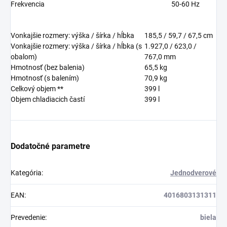
Frekvencia
50-60 Hz
Vonkajšie rozmery: výška / šírka / hĺbka
185,5 / 59,7 / 67,5
cm
Vonkajšie rozmery: výška / šírka / hĺbka (s
1.927,0 / 623,0 /
obalom)
767,0
mm
Hmotnosť (bez balenia)
65,5
kg
Hmotnosť (s balením)
70,9
kg
Celkový objem **
399
l
Objem chladiacich častí
399
l
Dodatočné parametre
Kategória
:
Jednodverové
EAN
:
4016803131311
Prevedenie
:
biela