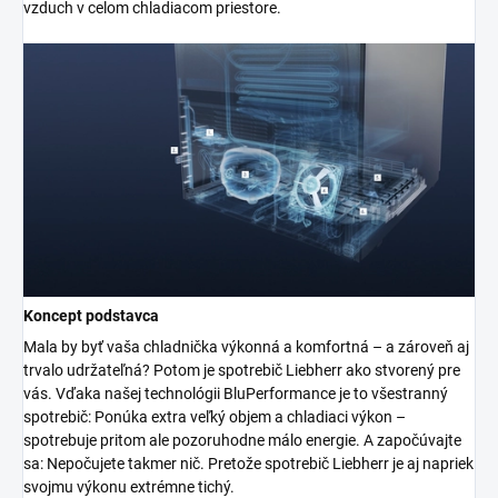
vzduch v celom chladiacom priestore.
Koncept podstavca
Mala by byť vaša chladnička výkonná a komfortná – a zároveň aj
trvalo udržateľná? Potom je spotrebič Liebherr ako stvorený pre
vás. Vďaka našej technológii BluPerformance je to všestranný
spotrebič: Ponúka extra veľký objem a chladiaci výkon –
spotrebuje pritom ale pozoruhodne málo energie. A započúvajte
sa: Nepočujete takmer nič. Pretože spotrebič Liebherr je aj napriek
svojmu výkonu extrémne tichý.