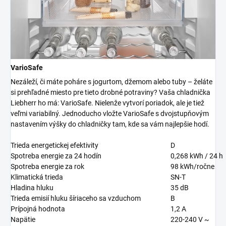
VarioSafe
Nezáleží, či máte poháre s jogurtom, džemom alebo tuby – želáte
si prehľadné miesto pre tieto drobné potraviny? Vaša chladnička
Liebherr ho má: VarioSafe. Nielenže vytvorí poriadok, ale je tiež
veľmi variabilný. Jednoducho vložte VarioSafe s dvojstupňovým
nastavením výšky do chladničky tam, kde sa vám najlepšie hodí.
Trieda energetickej efektivity
D
Spotreba energie za 24 hodín
0,268
kWh / 24 h
Spotreba energie za rok
98
kWh/ročne
Klimatická trieda
SN-T
Hladina hluku
35
dB
Trieda emisií hluku šíriaceho sa vzduchom
B
Prípojná hodnota
1,2 A
Napätie
220-240 V ~