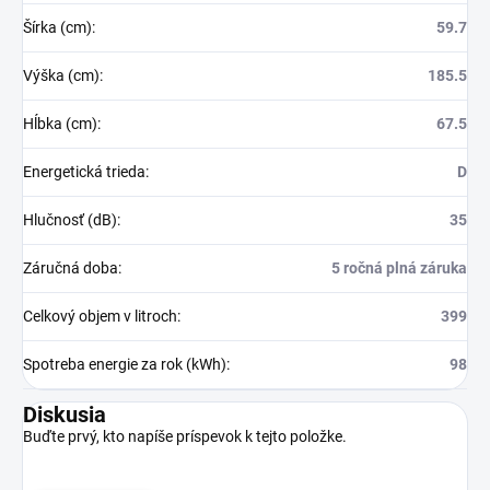
Šírka (cm)
:
59.7
Výška (cm)
:
185.5
Hĺbka (cm)
:
67.5
Energetická trieda
:
D
Hlučnosť (dB)
:
35
Záručná doba
:
5 ročná plná záruka
Celkový objem v litroch
:
399
Spotreba energie za rok (kWh)
:
98
Diskusia
Buďte prvý, kto napíše príspevok k tejto položke.