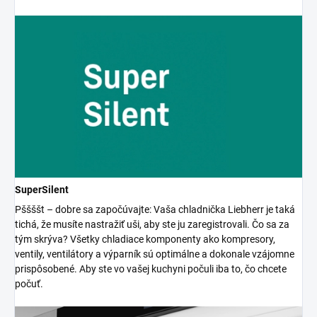
SuperSilent
Pššššt – dobre sa započúvajte: Vaša chladnička Liebherr je taká
tichá, že musíte nastražiť uši, aby ste ju zaregistrovali. Čo sa za
tým skrýva? Všetky chladiace komponenty ako kompresory,
ventily, ventilátory a výparník sú optimálne a dokonale vzájomne
prispôsobené. Aby ste vo vašej kuchyni počuli iba to, čo chcete
počuť.