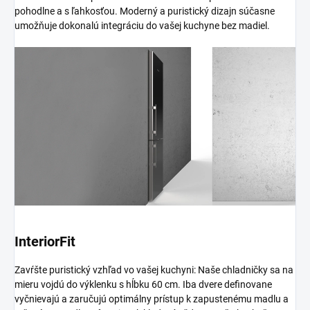
pohodlne a s ľahkosťou. Moderný a puristický dizajn súčasne
umožňuje dokonalú integráciu do vašej kuchyne bez madiel.
InteriorFit
Zavŕšte puristický vzhľad vo vašej kuchyni: Naše chladničky sa na
mieru vojdú do výklenku s hĺbku 60 cm. Iba dvere definovane
vyčnievajú a zaručujú optimálny prístup k zapustenému madlu a