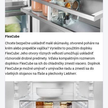
FlexCube
Chcete bezpečne uskladniť malé skúmavky, otvorené poháre na
krém alebo prepeličie vajíčka? Vyriešte to použitím doplnku
FlexCube: Jeho otvory rôznych veľkostí umožňujú uskladniť
rôznorodé drobné predmety. Vďaka kompaktným rozmerom
doplnkov FlexCube sa ich do chladničky zmestí viacero. Doplnok
FlexCube je možné umývať v umývačke riadu a zmestí sa do
všetkých stojanov na fľaše a plechovky Liebherr.