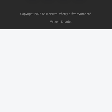
Copyright 2026
Špik elektro
. Všetky práva vyhradené.
Vytvoril Shoptet