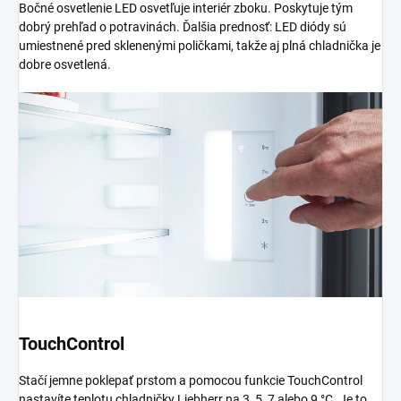
Bočné osvetlenie LED osvetľuje interiér zboku. Poskytuje tým
dobrý prehľad o potravinách. Ďalšia prednosť: LED diódy sú
umiestnené pred sklenenými poličkami, takže aj plná chladnička je
dobre osvetlená.
TouchControl
Stačí jemne poklepať prstom a pomocou funkcie TouchControl
nastavíte teplotu chladničky Liebherr na 3, 5, 7 alebo 9 °C. Je to