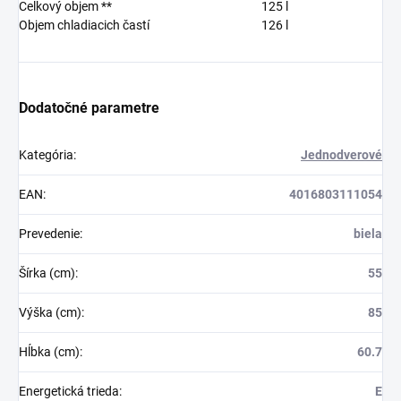
Celkový objem **
125
l
Objem chladiacich častí
126
l
Dodatočné parametre
Kategória
:
Jednodverové
EAN
:
4016803111054
Prevedenie
:
biela
Šírka (cm)
:
55
Výška (cm)
:
85
Hĺbka (cm)
:
60.7
Energetická trieda
:
E