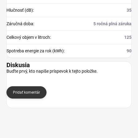
Hlučnosť (dB)
:
35
Záručná doba
:
5 ročná plná záruka
Celkový objem v litroch
:
125
Spotreba energie za rok (kWh)
:
90
Diskusia
Buďte prvý, kto napíše príspevok k tejto položke.
Pridať komentár