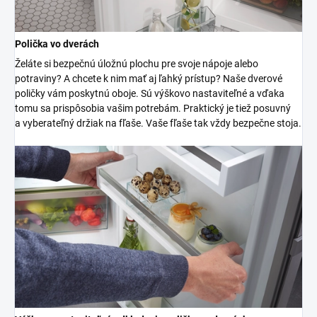
Polička vo dverách
Želáte si bezpečnú úložnú plochu pre svoje nápoje alebo
potraviny? A chcete k nim mať aj ľahký prístup? Naše dverové
poličky vám poskytnú oboje. Sú výškovo nastaviteľné a vďaka
tomu sa prispôsobia vašim potrebám. Praktický je tiež posuvný
a vyberateľný držiak na fľaše. Vaše fľaše tak vždy bezpečne stoja.