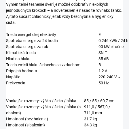
Vymeniteľné tesnenie dverí je možné odobrať v niekoľkých
jednoduchých krokoch – a nové tesnenie nasadíte rovnako ľahko.
Aj táto súčasť chladničky je tak vždy bezchybná a hygienicky
čistá.
Trieda energetickej efektivity
E
Spotreba energie za 24 hodín
0,246
kWh / 24 h
Spotreba energie za rok
90
kWh/ročne
Klimatická trieda
SN-T
Hladina hluku
35
dB
Trieda emisií hluku šíriaceho sa vzduchom
B
Prípojná hodnota
1,2 A
Napätie
220-240 V ~
Frekvencia
50 Hz
Vonkajšie rozmery: výška / šírka / hĺbka
85 / 55 / 60,7
cm
Vonkajšie rozmery: výška / šírka / hĺbka (s
911,0 / 567,0 /
obalom)
711,0
mm
Hmotnosť (bez balenia)
31,7
kg
Hmotnosť (s balením)
34,3
kg