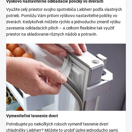
Výškovo nastaviteľné odkladacie poličky vo dverách
Využite celý priestor svojho spotrebiča Liebherr podľa vlastných
potrieb. Pomôžu Vám pritom výškovo nastaviteľné poličky vo
dverách: Kedykoľvek môžete rýchlo a jednoducho zmeniť výšku
zavesenia odkladacích plôch – a celkom flexibilne tak využiť
priestor na skladovanie rôznych nádob a potravín.
Vymeniteľné tesnenie dverí
Potrebujete po niekoľkých rokoch vymeniť tesnenie dverí
chladničky Liebherr? Môžete to urobiť úplne jednoducho sami.