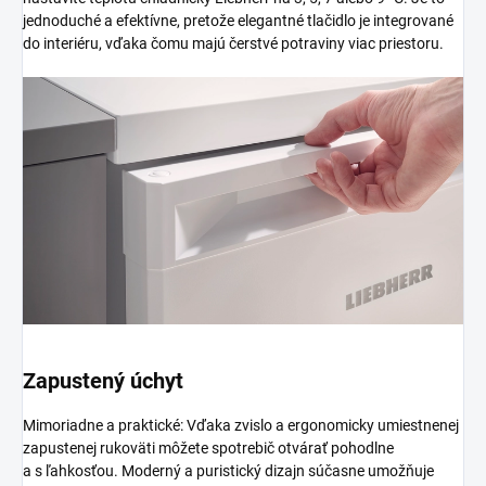
jednoduché a efektívne, pretože elegantné tlačidlo je integrované
do interiéru, vďaka čomu majú čerstvé potraviny viac priestoru.
Zapustený úchyt
Mimoriadne a praktické: Vďaka zvislo a ergonomicky umiestnenej
zapustenej rukoväti môžete spotrebič otvárať pohodlne
a s ľahkosťou. Moderný a puristický dizajn súčasne umožňuje