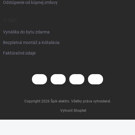
Odstúpenie od kúpnej zmluvy
O NÁS
Vynáška do bytu zdarma
Bezplatná montáž a inštalácia
Faktúračné údaje
Copyright 2026
Špik elektro
. Všetky práva vyhradené.
Vytvoril Shoptet