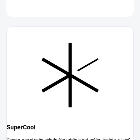
OPÝTAŤ SA
SuperCool
Chcete, aby si vaša chladnička udržala optimálnu teplotu, aj keď