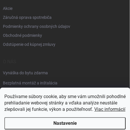
Akcie
Záručná oprava spotrebiča
Podmienky ochrany osobných údajov
Obchodné podmienky
Odstúpenie od kúpnej zmluvy
O NÁS
Vynáška do bytu zdarma
Bezplatná montáž a inštalácia
Faktúračné údaje
Používame súbory cookie, aby sme vám umožnili pohodlné
prehliadanie webovej stránky a vďaka analýze neustále
zlepšovali jej funkcie, výkon a použiteľnosť.
Viac informácií
Nastavenie