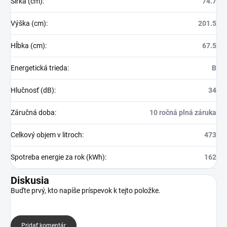
Šírka (cm)
:
74.7
Výška (cm)
:
201.5
Hĺbka (cm)
:
67.5
Energetická trieda
:
B
Hlučnosť (dB)
:
34
Záručná doba
:
10 ročná plná záruka
Celkový objem v litroch
:
473
Spotreba energie za rok (kWh)
:
162
Diskusia
Buďte prvý, kto napíše príspevok k tejto položke.
Pridať komentár