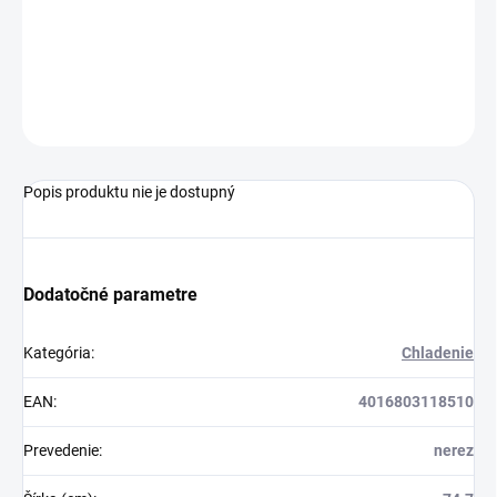
−
+
Pridať do košíka
OPÝTAŤ SA
Popis produktu nie je dostupný
Dodatočné parametre
Kategória
:
Chladenie
EAN
:
4016803118510
Prevedenie
:
nerez