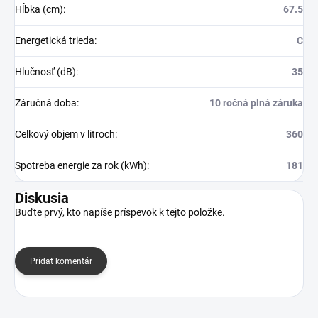
Hĺbka (cm)
:
67.5
Energetická trieda
:
C
Hlučnosť (dB)
:
35
Záručná doba
:
10 ročná plná záruka
Celkový objem v litroch
:
360
Spotreba energie za rok (kWh)
:
181
Diskusia
Buďte prvý, kto napíše príspevok k tejto položke.
Pridať komentár