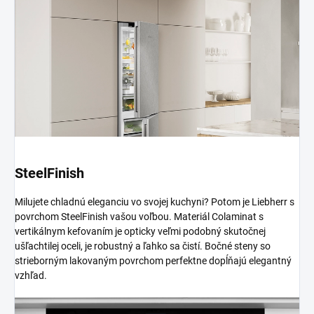
SteelFinish
Milujete chladnú eleganciu vo svojej kuchyni? Potom je Liebherr s
povrchom SteelFinish vašou voľbou. Materiál Colaminat s
vertikálnym kefovaním je opticky veľmi podobný skutočnej
ušľachtilej oceli, je robustný a ľahko sa čistí. Bočné steny so
strieborným lakovaným povrchom perfektne dopĺňajú elegantný
vzhľad.