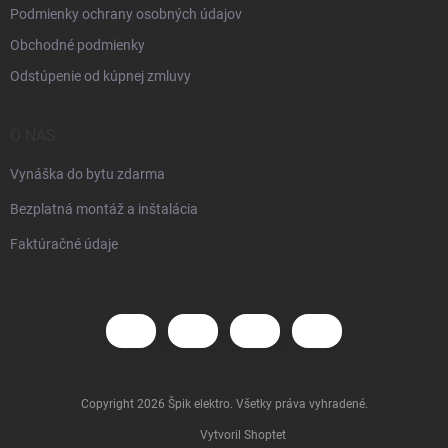
Podmienky ochrany osobných údajov
Obchodné podmienky
Odstúpenie od kúpnej zmluvy
O NÁS
Vynáška do bytu zdarma
Bezplatná montáž a inštalácia
Faktúračné údaje
Copyright 2026
Špik elektro
. Všetky práva vyhradené.
Vytvoril Shoptet