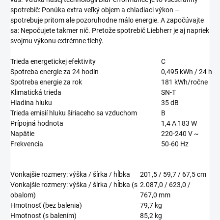
spotrebič: Ponúka extra veľký objem a chladiaci výkon –
spotrebuje pritom ale pozoruhodne málo energie. A započúvajte
sa: Nepočujete takmer nič. Pretože spotrebič Liebherr je aj napriek
svojmu výkonu extrémne tichý.
Trieda energetickej efektivity
C
Spotreba energie za 24 hodín
0,495
kWh / 24 h
Spotreba energie za rok
181
kWh/ročne
Klimatická trieda
SN-T
Hladina hluku
35
dB
Trieda emisií hluku šíriaceho sa vzduchom
B
Prípojná hodnota
1,4 A 183 W
Napätie
220-240 V ~
Frekvencia
50-60 Hz
Vonkajšie rozmery: výška / šírka / hĺbka
201,5 / 59,7 / 67,5
cm
Vonkajšie rozmery: výška / šírka / hĺbka (s
2.087,0 / 623,0 /
obalom)
767,0
mm
Hmotnosť (bez balenia)
79,7
kg
Hmotnosť (s balením)
85,2
kg