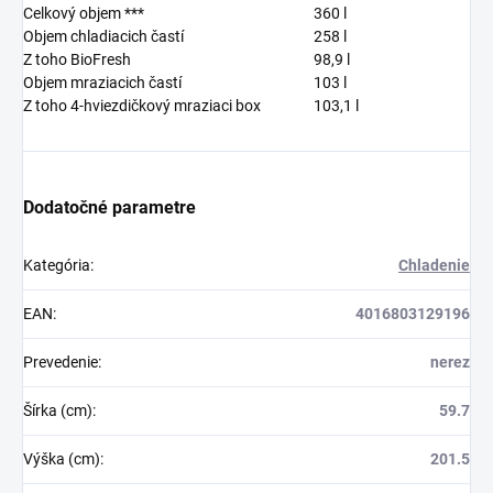
Celkový objem ***
360
l
Objem chladiacich častí
258
l
Z toho BioFresh
98,9
l
Objem mraziacich častí
103
l
Z toho 4-hviezdičkový mraziaci box
103,1
l
Dodatočné parametre
Kategória
:
Chladenie
EAN
:
4016803129196
Prevedenie
:
nerez
Šírka (cm)
:
59.7
Výška (cm)
:
201.5