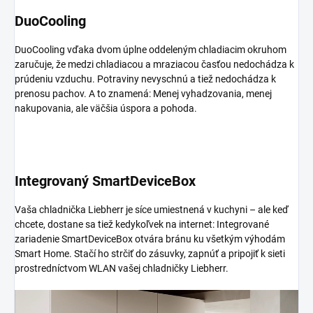
DuoCooling
DuoCooling vďaka dvom úplne oddeleným chladiacim okruhom
zaručuje, že medzi chladiacou a mraziacou časťou nedochádza k
prúdeniu vzduchu. Potraviny nevyschnú a tiež nedochádza k
prenosu pachov. A to znamená: Menej vyhadzovania, menej
nakupovania, ale väčšia úspora a pohoda.
Integrovaný SmartDeviceBox
Vaša chladnička Liebherr je síce umiestnená v kuchyni – ale keď
chcete, dostane sa tiež kedykoľvek na internet: Integrované
zariadenie SmartDeviceBox otvára bránu ku všetkým výhodám
Smart Home. Stačí ho strčiť do zásuvky, zapnúť a pripojiť k sieti
prostredníctvom WLAN vašej chladničky Liebherr.