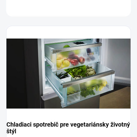
OPÝTAŤ SA
Chladiaci spotrebič pre vegetariánsky životný
štýl