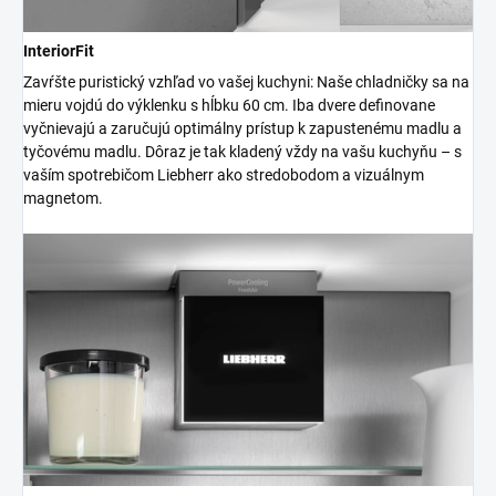
InteriorFit
Zavŕšte puristický vzhľad vo vašej kuchyni: Naše chladničky sa na
mieru vojdú do výklenku s hĺbku 60 cm. Iba dvere definovane
vyčnievajú a zaručujú optimálny prístup k zapustenému madlu a
tyčovému madlu. Dôraz je tak kladený vždy na vašu kuchyňu – s
vaším spotrebičom Liebherr ako stredobodom a vizuálnym
magnetom.