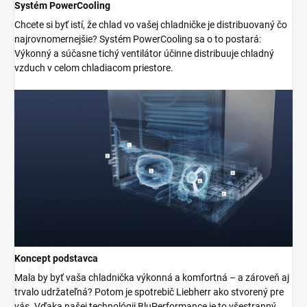
Systém PowerCooling
Chcete si byť istí, že chlad vo vašej chladničke je distribuovaný čo
najrovnomernejšie? Systém PowerCooling sa o to postará:
Výkonný a súčasne tichý ventilátor účinne distribuuje chladný
vzduch v celom chladiacom priestore.
Koncept podstavca
Mala by byť vaša chladnička výkonná a komfortná – a zároveň aj
trvalo udržateľná? Potom je spotrebič Liebherr ako stvorený pre
vás. Vďaka našej technológii BluPerformance je to všestranný