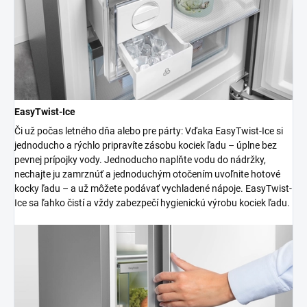
EasyTwist-Ice
Či už počas letného dňa alebo pre párty: Vďaka EasyTwist-Ice si
jednoducho a rýchlo pripravíte zásobu kociek ľadu – úplne bez
pevnej prípojky vody. Jednoducho naplňte vodu do nádržky,
nechajte ju zamrznúť a jednoduchým otočením uvoľnite hotové
kocky ľadu – a už môžete podávať vychladené nápoje. EasyTwist-
Ice sa ľahko čistí a vždy zabezpečí hygienickú výrobu kociek ľadu.