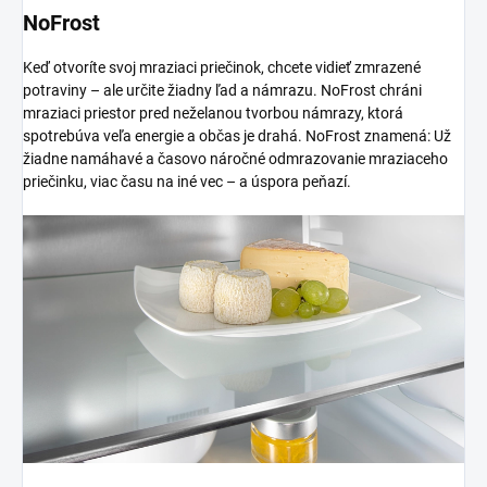
NoFrost
Keď otvoríte svoj mraziaci priečinok, chcete vidieť zmrazené
potraviny – ale určite žiadny ľad a námrazu. NoFrost chráni
mraziaci priestor pred neželanou tvorbou námrazy, ktorá
spotrebúva veľa energie a občas je drahá. NoFrost znamená: Už
žiadne namáhavé a časovo náročné odmrazovanie mraziaceho
priečinku, viac času na iné vec – a úspora peňazí.