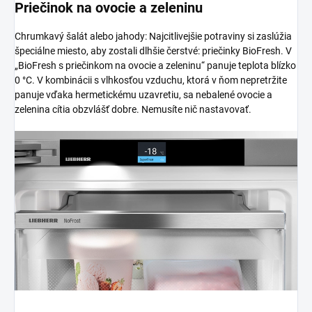
Priečinok na ovocie a zeleninu
Chrumkavý šalát alebo jahody: Najcitlivejšie potraviny si zaslúžia
špeciálne miesto, aby zostali dlhšie čerstvé: priečinky BioFresh. V
„BioFresh s priečinkom na ovocie a zeleninu“ panuje teplota blízko
0 °C. V kombinácii s vlhkosťou vzduchu, ktorá v ňom nepretržite
panuje vďaka hermetickému uzavretiu, sa nebalené ovocie a
zelenina cítia obzvlášť dobre. Nemusíte nič nastavovať.