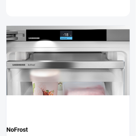
OPÝTAŤ SA
NoFrost