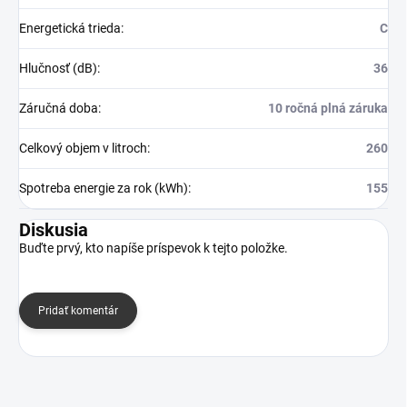
Energetická trieda
:
C
Hlučnosť (dB)
:
36
Záručná doba
:
10 ročná plná záruka
Celkový objem v litroch
:
260
Spotreba energie za rok (kWh)
:
155
Diskusia
Buďte prvý, kto napíše príspevok k tejto položke.
Pridať komentár