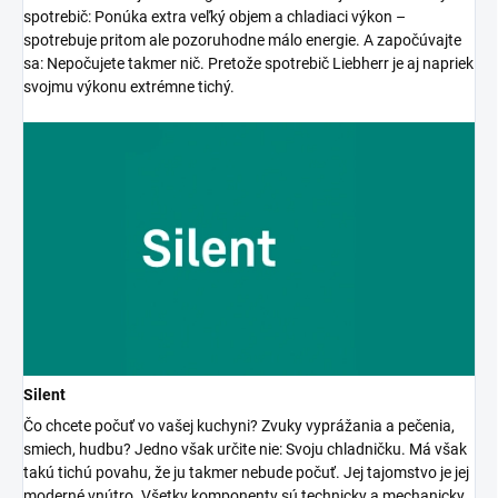
spotrebič: Ponúka extra veľký objem a chladiaci výkon –
spotrebuje pritom ale pozoruhodne málo energie. A započúvajte
sa: Nepočujete takmer nič. Pretože spotrebič Liebherr je aj napriek
svojmu výkonu extrémne tichý.
Silent
Čo chcete počuť vo vašej kuchyni? Zvuky vyprážania a pečenia,
smiech, hudbu? Jedno však určite nie: Svoju chladničku. Má však
takú tichú povahu, že ju takmer nebude počuť. Jej tajomstvo je jej
moderné vnútro. Všetky komponenty sú technicky a mechanicky