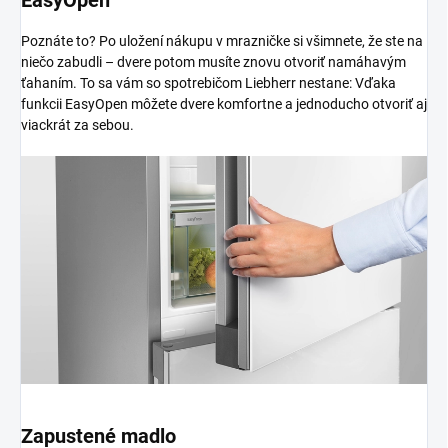
Poznáte to? Po uložení nákupu v mrazničke si všimnete, že ste na
niečo zabudli – dvere potom musíte znovu otvoriť namáhavým
ťahaním. To sa vám so spotrebičom Liebherr nestane: Vďaka
funkcii EasyOpen môžete dvere komfortne a jednoducho otvoriť aj
viackrát za sebou.
Zapustené madlo