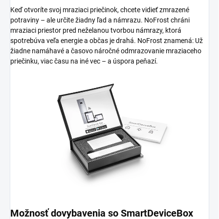
Keď otvoríte svoj mraziaci priečinok, chcete vidieť zmrazené
potraviny – ale určite žiadny ľad a námrazu. NoFrost chráni
mraziaci priestor pred neželanou tvorbou námrazy, ktorá
spotrebúva veľa energie a občas je drahá. NoFrost znamená: Už
žiadne namáhavé a časovo náročné odmrazovanie mraziaceho
priečinku, viac času na iné vec – a úspora peňazí.
Možnosť dovybavenia so SmartDeviceBox