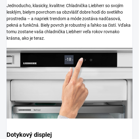
Jednoducho, klasicky, kvalitne: Chladnička Liebherr so svojím
lesklým, bielym povrchom sa obzvlášť dobre hodí do svetlého
prostredia – a napriek trendom a móde zostáva nadčasová,
pekná a funkčná. Biely povrch je robustný a ľahko sa čistí. Vďaka
tomu zostane vaša chladnička Liebherr veľa rokov rovnako
krásna, ako je teraz.
Dotykový displej