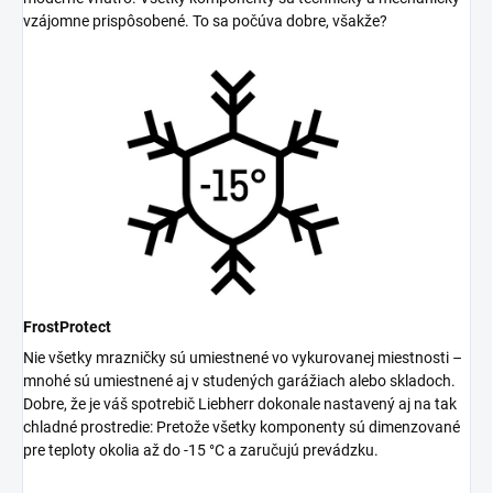
vzájomne prispôsobené. To sa počúva dobre, všakže?
FrostProtect
Nie všetky mrazničky sú umiestnené vo vykurovanej miestnosti –
mnohé sú umiestnené aj v studených garážiach alebo skladoch.
Dobre, že je váš spotrebič Liebherr dokonale nastavený aj na tak
chladné prostredie: Pretože všetky komponenty sú dimenzované
pre teploty okolia až do -15 °C a zaručujú prevádzku.