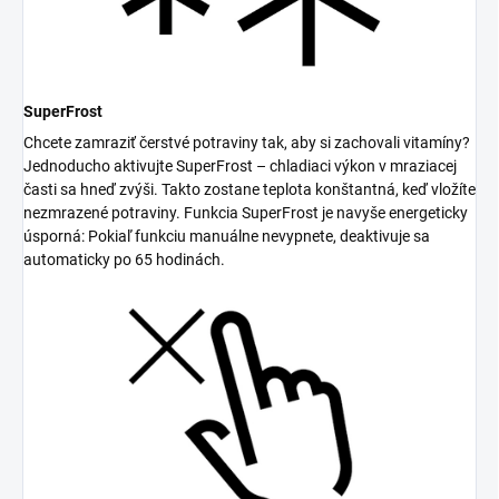
SuperFrost
Chcete zamraziť čerstvé potraviny tak, aby si zachovali vitamíny?
Jednoducho aktivujte SuperFrost – chladiaci výkon v mraziacej
časti sa hneď zvýši. Takto zostane teplota konštantná, keď vložíte
nezmrazené potraviny. Funkcia SuperFrost je navyše energeticky
úsporná: Pokiaľ funkciu manuálne nevypnete, deaktivuje sa
automaticky po 65 hodinách.