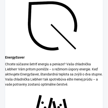
EnergySaver
Chcete súčasne šetriť energiu a peniaze? Vaša chladnička
Liebherr Vám pritom pomôže – s režimom úspory energie. Keď
aktivujete EnergySaver, štandardná teplota sa zvýši o dva stupne.
Vaša chladnička Liebherr tak spotrebúva ešte menej prúdu – a
vaše potraviny zostanú optimálne čerstvé.