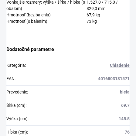
Vonkajšie rozmery: výška / šírka / hĺbka (s
1.527,0 / 715,0 /
obalom)
829,0
mm
Hmotnosť (bez balenia)
67,9
kg
Hmotnosť (s balením)
73
kg
Dodatočné parametre
Kategória
:
Chladenie
EAN
:
4016803131571
Prevedenie
:
biela
Šírka (cm)
:
69.7
Výška (cm)
:
145.5
Hĺbka (cm)
:
76