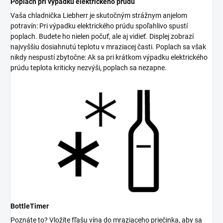
Poplach pri výpadku elektrického prúdu
Vaša chladnička Liebherr je skutočným strážnym anjelom
potravín: Pri výpadku elektrického prúdu spoľahlivo spustí
poplach. Budete ho nielen počuť, ale aj vidieť. Displej zobrazí
najvyššiu dosiahnutú teplotu v mraziacej časti. Poplach sa však
nikdy nespustí zbytočne: Ak sa pri krátkom výpadku elektrického
prúdu teplota kriticky nezvýši, poplach sa nezapne.
BottleTimer
Poznáte to? Vložíte fľašu vína do mraziaceho priečinka, aby sa