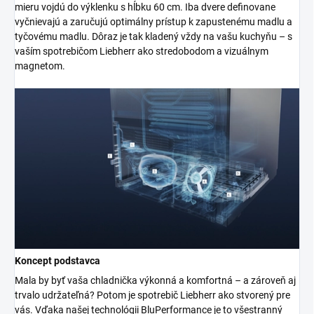
mieru vojdú do výklenku s hĺbku 60 cm. Iba dvere definovane
vyčnievajú a zaručujú optimálny prístup k zapustenému madlu a
tyčovému madlu. Dôraz je tak kladený vždy na vašu kuchyňu – s
vaším spotrebičom Liebherr ako stredobodom a vizuálnym
magnetom.
Koncept podstavca
Mala by byť vaša chladnička výkonná a komfortná – a zároveň aj
trvalo udržateľná? Potom je spotrebič Liebherr ako stvorený pre
vás. Vďaka našej technológii BluPerformance je to všestranný