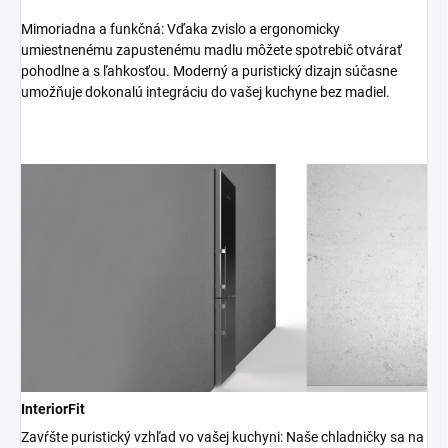
Mimoriadna a funkčná: Vďaka zvislo a ergonomicky
umiestnenému zapustenému madlu môžete spotrebič otvárať
pohodlne a s ľahkosťou. Moderný a puristický dizajn súčasne
umožňuje dokonalú integráciu do vašej kuchyne bez madiel.
InteriorFit
Zavŕšte puristický vzhľad vo vašej kuchyni: Naše chladničky sa na