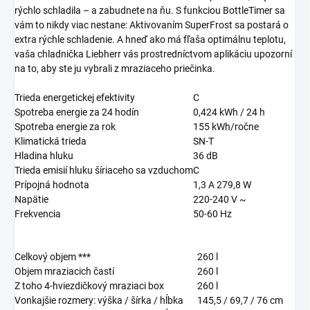
rýchlo schladila – a zabudnete na ňu. S funkciou BottleTimer sa
vám to nikdy viac nestane: Aktivovaním SuperFrost sa postará o
extra rýchle schladenie. A hneď ako má fľaša optimálnu teplotu,
vaša chladnička Liebherr vás prostredníctvom aplikáciu upozorní
na to, aby ste ju vybrali z mraziaceho priečinka.
Trieda energetickej efektivity
C
Spotreba energie za 24 hodín
0,424
kWh / 24 h
Spotreba energie za rok
155
kWh/ročne
Klimatická trieda
SN-T
Hladina hluku
36
dB
Trieda emisií hluku šíriaceho sa vzduchom
C
Prípojná hodnota
1,3 A 279,8 W
Napätie
220-240 V ~
Frekvencia
50-60 Hz
Celkový objem ***
260
l
Objem mraziacich častí
260
l
Z toho 4-hviezdičkový mraziaci box
260
l
Vonkajšie rozmery: výška / šírka / hĺbka
145,5 / 69,7 / 76
cm