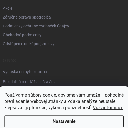
Akcie
Záručná oprava spotrebiča
Podmienky ochrany osobných údajov
Obchodné podmienky
Odstúpenie od kúpnej zmluvy
O NÁS
Vynáška do bytu zdarma
Bezplatná montáž a inštalácia
Faktúračné údaje
Používame súbory cookie, aby sme vám umožnili pohodlné
prehliadanie webovej stránky a vďaka analýze neustále
zlepšovali jej funkcie, výkon a použiteľnosť.
Viac informácií
Nastavenie