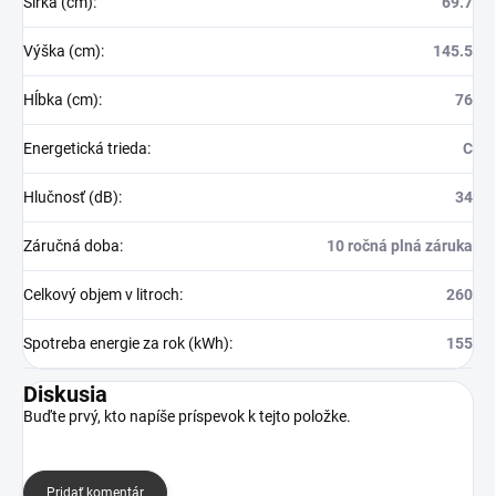
Šírka (cm)
:
69.7
Výška (cm)
:
145.5
Hĺbka (cm)
:
76
Energetická trieda
:
C
Hlučnosť (dB)
:
34
Záručná doba
:
10 ročná plná záruka
Celkový objem v litroch
:
260
Spotreba energie za rok (kWh)
:
155
Diskusia
Buďte prvý, kto napíše príspevok k tejto položke.
Pridať komentár