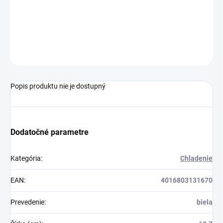
−
+
Pridať do košíka
OPÝTAŤ SA
Popis produktu nie je dostupný
Dodatočné parametre
Kategória
:
Chladenie
EAN
:
4016803131670
Prevedenie
:
biela