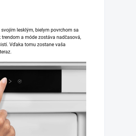
o svojím lesklým, bielym povrchom sa
iek trendom a móde zostáva nadčasová,
čistí. Vďaka tomu zostane vaša
teraz.