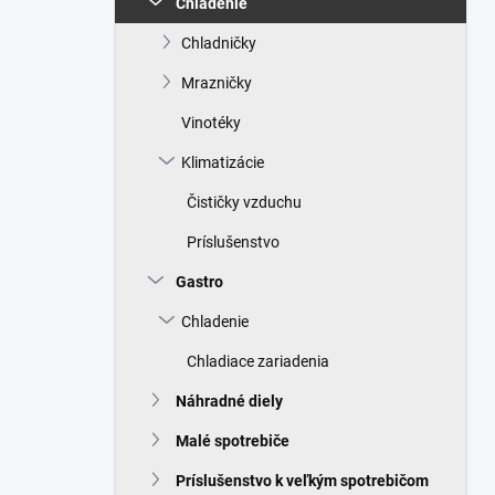
Chladenie
e
l
Chladničky
Mrazničky
Vinotéky
Klimatizácie
Čističky vzduchu
Príslušenstvo
Gastro
Chladenie
Chladiace zariadenia
Náhradné diely
Malé spotrebiče
Príslušenstvo k veľkým spotrebičom