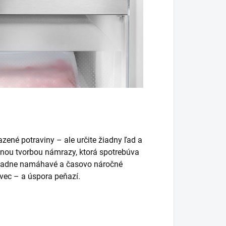
azené potraviny – ale určite žiadny ľad a
anou tvorbou námrazy, ktorá spotrebúva
 žiadne namáhavé a časovo náročné
vec – a úspora peňazí.