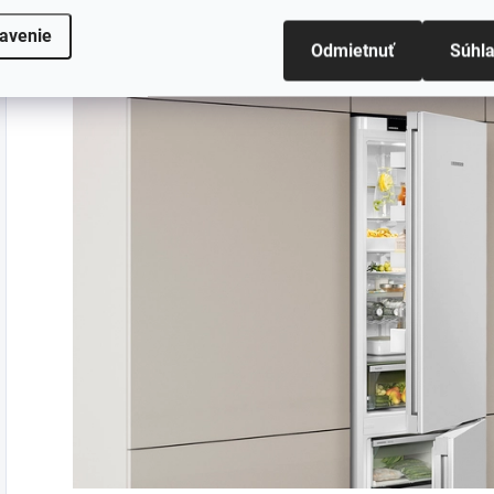
internet. SmartDeviceBox namontujete v niekoľkých kr
avenie
celého sveta digitálnych možností.
Odmietnuť
Súhl