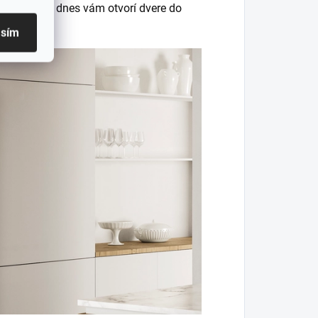
okoch a už dnes vám otvorí dvere do
asím