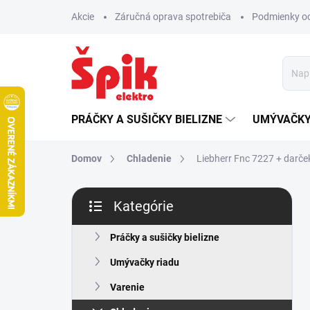
Prejsť
Akcie
Záručná oprava spotrebiča
Podmienky o
na
obsah
PRÁČKY A SUŠIČKY BIELIZNE
UMÝVAČKY
Domov
Chladenie
Liebherr Fnc 7227
+ darče
B
Kategórie
o
Preskočiť
č
kategórie
n
Práčky a sušičky bielizne
ý
Umývačky riadu
p
a
Varenie
n