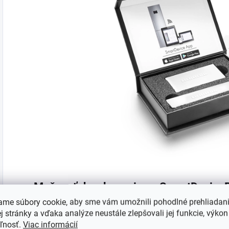
Možnosť dovybavenia so SmartDevice
ame súbory cookie, aby sme vám umožnili pohodlné prehliadan
Chcete byť vybavení pre budúcnosť Smart Home? Vaša
 stránky a vďaka analýze neustále zlepšovali jej funkcie, výkon
pomôže: Môže ju dovybaviť so SmartDeviceBox, ktorý 
eľnosť.
Viac informácií