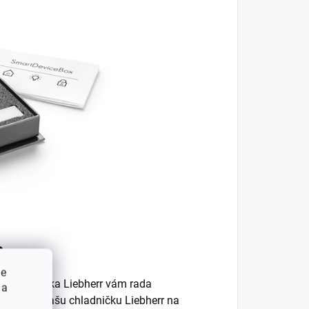
Box
ie
 chladnička Liebherr vám rada
 a
dostane vašu chladničku Liebherr na