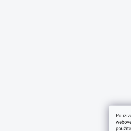
Použív
webovej
použit