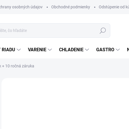
chrany osobných údajov
Obchodné podmienky
Odstúpenie od k
Hľadať
 RIADU
VARENIE
CHLADENIE
GASTRO
k + 10 ročná záruka
1 hodnotenie
Podrobnosti hodnotenia
ZNAČKA:
L
€1
ZADARMO
Jedn
DO 
cena
PRÍ
?