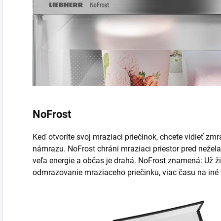
NoFrost
Keď otvoríte svoj mraziaci priečinok, chcete vidieť zmr
námrazu. NoFrost chráni mraziaci priestor pred nežel
veľa energie a občas je drahá. NoFrost znamená: Už
odmrazovanie mraziaceho priečinku, viac času na iné 