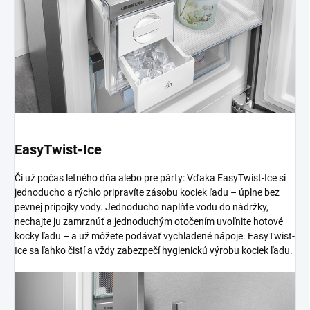
EasyTwist-Ice
Či už počas letného dňa alebo pre párty: Vďaka EasyTwist-Ice si
jednoducho a rýchlo pripravíte zásobu kociek ľadu – úplne bez
pevnej prípojky vody. Jednoducho naplňte vodu do nádržky,
nechajte ju zamrznúť a jednoduchým otočením uvoľnite hotové
kocky ľadu – a už môžete podávať vychladené nápoje. EasyTwist-
Ice sa ľahko čistí a vždy zabezpečí hygienickú výrobu kociek ľadu.