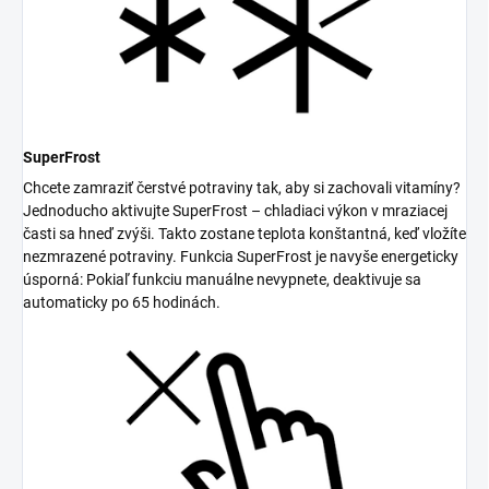
SuperFrost
Chcete zamraziť čerstvé potraviny tak, aby si zachovali vitamíny?
Jednoducho aktivujte SuperFrost – chladiaci výkon v mraziacej
časti sa hneď zvýši. Takto zostane teplota konštantná, keď vložíte
nezmrazené potraviny. Funkcia SuperFrost je navyše energeticky
úsporná: Pokiaľ funkciu manuálne nevypnete, deaktivuje sa
automaticky po 65 hodinách.