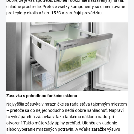
Dobre, že je váš spotrebič Liebherr dokonale nastavený aj na tak
chladné prostredie: Pretože všetky komponenty sú dimenzované
pre teploty okolia až do -15 °C a zaručujú prevádzku.
Zásuvka s pohodlnou funkciou sklonu
Najvyššia zásuvka v mrazničke sa rada stáva tajomným miestom
– pretože sa do nej jednoducho nedá dobre nahliadnuť. Napraví
to vyklápateľná zásuvka vďaka ľahkému náklonu nadol pri
otvorení: Takto máte vždy úplný prehľad. Uľahčuje vkladanie
alebo vyberanie mrazených potravín. A vďaka zarážke výsuvu