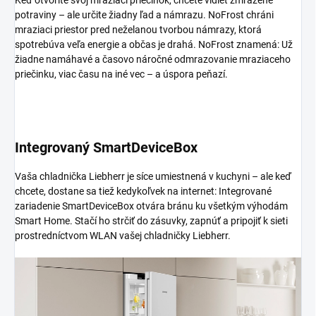
potraviny – ale určite žiadny ľad a námrazu. NoFrost chráni
mraziaci priestor pred neželanou tvorbou námrazy, ktorá
spotrebúva veľa energie a občas je drahá. NoFrost znamená: Už
žiadne namáhavé a časovo náročné odmrazovanie mraziaceho
priečinku, viac času na iné vec – a úspora peňazí.
Integrovaný SmartDeviceBox
Vaša chladnička Liebherr je síce umiestnená v kuchyni – ale keď
chcete, dostane sa tiež kedykoľvek na internet: Integrované
zariadenie SmartDeviceBox otvára bránu ku všetkým výhodám
Smart Home. Stačí ho strčiť do zásuvky, zapnúť a pripojiť k sieti
prostredníctvom WLAN vašej chladničky Liebherr.