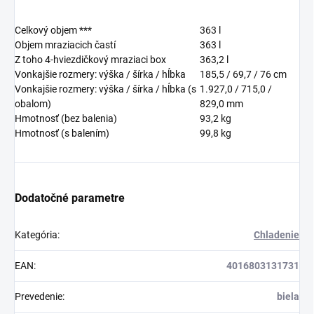
Celkový objem ***
363
l
Objem mraziacich častí
363
l
Z toho 4-hviezdičkový mraziaci box
363,2
l
Vonkajšie rozmery: výška / šírka / hĺbka
185,5 / 69,7 / 76
cm
Vonkajšie rozmery: výška / šírka / hĺbka (s
1.927,0 / 715,0 /
obalom)
829,0
mm
Hmotnosť (bez balenia)
93,2
kg
Hmotnosť (s balením)
99,8
kg
Dodatočné parametre
Kategória
:
Chladenie
EAN
:
4016803131731
Prevedenie
:
biela