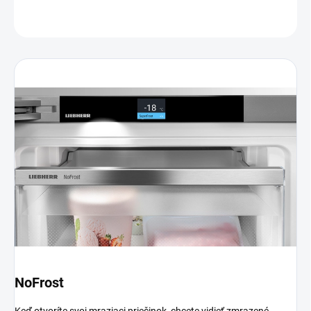
OPÝTAŤ SA
NoFrost
Keď otvoríte svoj mraziaci priečinok, chcete vidieť zmrazené