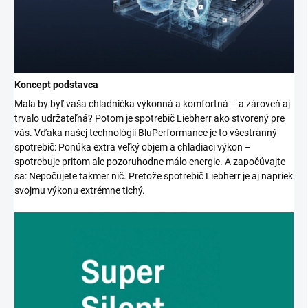
Koncept podstavca
Mala by byť vaša chladnička výkonná a komfortná – a zároveň aj
trvalo udržateľná? Potom je spotrebič Liebherr ako stvorený pre
vás. Vďaka našej technológii BluPerformance je to všestranný
spotrebič: Ponúka extra veľký objem a chladiaci výkon –
spotrebuje pritom ale pozoruhodne málo energie. A započúvajte
sa: Nepočujete takmer nič. Pretože spotrebič Liebherr je aj napriek
svojmu výkonu extrémne tichý.