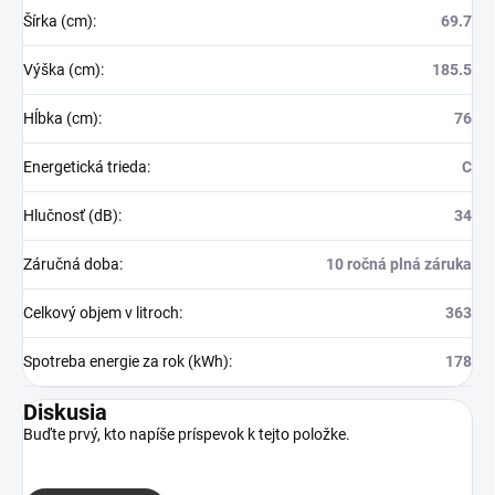
Šírka (cm)
:
69.7
Výška (cm)
:
185.5
Hĺbka (cm)
:
76
Energetická trieda
:
C
Hlučnosť (dB)
:
34
Záručná doba
:
10 ročná plná záruka
Celkový objem v litroch
:
363
Spotreba energie za rok (kWh)
:
178
Diskusia
Buďte prvý, kto napíše príspevok k tejto položke.