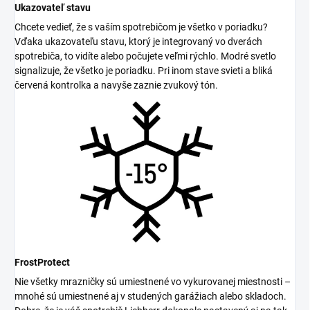
Ukazovateľ stavu
Chcete vedieť, že s vaším spotrebičom je všetko v poriadku?
Vďaka ukazovateľu stavu, ktorý je integrovaný vo dverách
spotrebiča, to vidíte alebo počujete veľmi rýchlo. Modré svetlo
signalizuje, že všetko je poriadku. Pri inom stave svieti a bliká
červená kontrolka a navyše zaznie zvukový tón.
FrostProtect
Nie všetky mrazničky sú umiestnené vo vykurovanej miestnosti –
mnohé sú umiestnené aj v studených garážiach alebo skladoch.