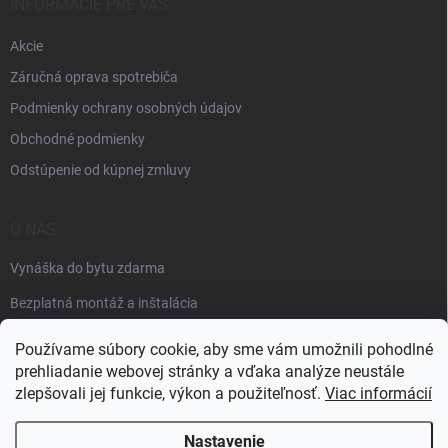
INFORMÁCIE PRE VÁS
Akcie
Záručná oprava spotrebiča
Podmienky ochrany osobných údajov
Obchodné podmienky
Odstúpenie od kúpnej zmluvy
O NÁS
Vynáška do bytu zdarma
Bezplatná montáž a inštalácia
Faktúračné údaje
Používame súbory cookie, aby sme vám umožnili pohodlné
prehliadanie webovej stránky a vďaka analýze neustále
zlepšovali jej funkcie, výkon a použiteľnosť.
Viac informácií
Nastavenie