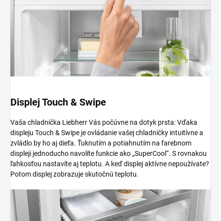
Displej Touch & Swipe
Vaša chladnička Liebherr Vás počúvne na dotyk prsta: Vďaka
displeju Touch & Swipe je ovládanie vašej chladničky intuitívne a
zvládlo by ho aj dieťa. Ťuknutím a potiahnutím na farebnom
displeji jednoducho navolíte funkcie ako „SuperCool“. S rovnakou
ľahkosťou nastavíte aj teplotu. A keď displej aktívne nepoužívate?
Potom displej zobrazuje skutočnú teplotu.