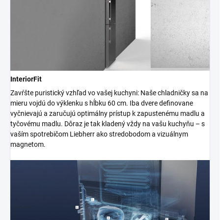
InteriorFit
Zavŕšte puristický vzhľad vo vašej kuchyni: Naše chladničky sa na
mieru vojdú do výklenku s hĺbku 60 cm. Iba dvere definovane
vyčnievajú a zaručujú optimálny prístup k zapustenému madlu a
tyčovému madlu. Dôraz je tak kladený vždy na vašu kuchyňu – s
vaším spotrebičom Liebherr ako stredobodom a vizuálnym
magnetom.