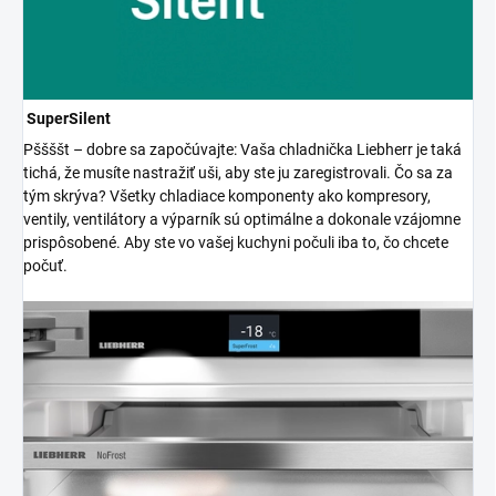
SuperSilent
Pššššt – dobre sa započúvajte: Vaša chladnička Liebherr je taká
tichá, že musíte nastražiť uši, aby ste ju zaregistrovali. Čo sa za
tým skrýva? Všetky chladiace komponenty ako kompresory,
ventily, ventilátory a výparník sú optimálne a dokonale vzájomne
prispôsobené. Aby ste vo vašej kuchyni počuli iba to, čo chcete
počuť.