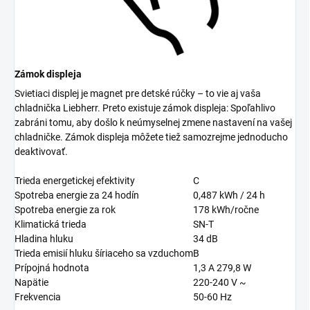
Zámok displeja
Svietiaci displej je magnet pre detské rúčky – to vie aj vaša
chladnička Liebherr. Preto existuje zámok displeja: Spoľahlivo
zabráni tomu, aby došlo k neúmyselnej zmene nastavení na vašej
chladničke. Zámok displeja môžete tiež samozrejme jednoducho
deaktivovať.
Trieda energetickej efektivity
C
Spotreba energie za 24 hodín
0,487
kWh / 24 h
Spotreba energie za rok
178
kWh/ročne
Klimatická trieda
SN-T
Hladina hluku
34
dB
Trieda emisií hluku šíriaceho sa vzduchom
B
Prípojná hodnota
1,3 A 279,8 W
Napätie
220-240 V ~
Frekvencia
50-60 Hz