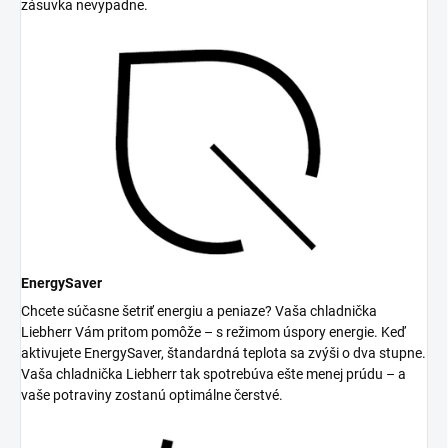
zásuvka nevypadne.
EnergySaver
Chcete súčasne šetriť energiu a peniaze? Vaša chladnička
Liebherr Vám pritom pomôže – s režimom úspory energie. Keď
aktivujete EnergySaver, štandardná teplota sa zvýši o dva stupne.
Vaša chladnička Liebherr tak spotrebúva ešte menej prúdu – a
vaše potraviny zostanú optimálne čerstvé.