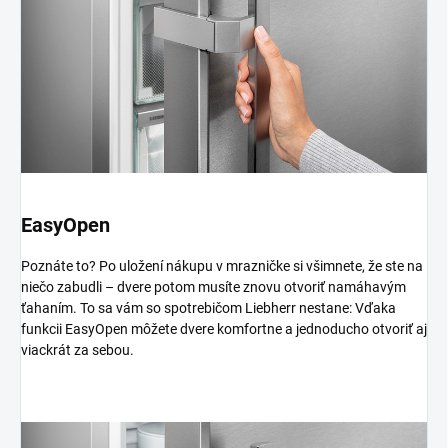
EasyOpen
Poznáte to? Po uložení nákupu v mrazničke si všimnete, že ste na
niečo zabudli – dvere potom musíte znovu otvoriť namáhavým
ťahaním. To sa vám so spotrebičom Liebherr nestane: Vďaka
funkcii EasyOpen môžete dvere komfortne a jednoducho otvoriť aj
viackrát za sebou.