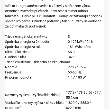
Vďaka integrovanému vedeniu zásuvky s dôrazom výsuvu
otvoríte a zatvoríte priečinok EasyFresh s mimoriadnou
ľahkosťou. Ďalšie plus ku komfortu: Koľajnice zatvárajú priečinok
spoľahlivo pevne. Chladené potraviny tak budú vždy uskladnené
za optimálnych podmienok.
Trieda energetickej efektivity
D
Spotreba energie za 24 hodín
0,495
kWh / 24 h
Spotreba energie za rok
181
kWh/ročne
Klimatická trieda
SN-T
Hladina hluku
34
dB
Trieda emisií hluku šíriaceho sa vzduchom
B
Napätie
220-240 V ~
Frekvencia
50-60 Hz
Prípojná hodnota
1,4 A 183 W
177,2 - 178,8 / 56 - 57 /
Rozmery výklenku výška/šírka/hĺbka
55,0
cm
Vonkajšie rozmery: výška / šírka / hĺbka
1.829,0 / 555,0 /
(s obalom)
622,0
mm