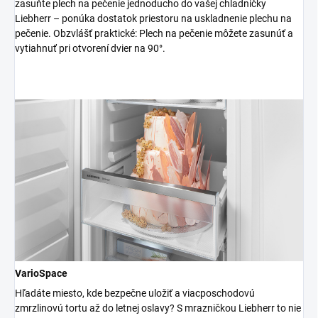
zasuňte plech na pečenie jednoducho do vašej chladničky
Liebherr – ponúka dostatok priestoru na uskladnenie plechu na
pečenie. Obzvlášť praktické: Plech na pečenie môžete zasunúť a
vytiahnuť pri otvorení dvier na 90°.
VarioSpace
Hľadáte miesto, kde bezpečne uložiť a viacposchodovú
zmrzlinovú tortu až do letnej oslavy? S mrazničkou Liebherr to nie