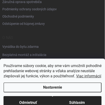
Záručná oprava spotrebiča
Podmienky ochrany osobných údajov
Obchodné podmienky
Odstúpenie od kúpnej zmluvy
O NÁS
Vynáška do bytu zdarma
Bezplatná montáž a inštalácia
Faktúračné údaje
Používame súbory cookie, aby sme vám umožnili pohodlné
prehliadanie webovej stránky a vďaka analýze neustále
zlepšovali jej funkcie, výkon a použiteľnosť.
Viac informácií
Nastavenie
Copyright 2026
Špik elektro
. Všetky práva vyhradené.
Odmietnuť
Súhlasím