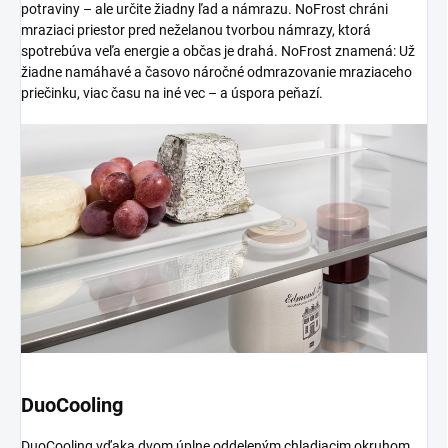
potraviny – ale určite žiadny ľad a námrazu. NoFrost chráni
mraziaci priestor pred neželanou tvorbou námrazy, ktorá
spotrebúva veľa energie a občas je drahá. NoFrost znamená: Už
žiadne namáhavé a časovo náročné odmrazovanie mraziaceho
priečinku, viac času na iné vec – a úspora peňazí.
DuoCooling
DuoCooling vďaka dvom úplne oddeleným chladiacim okruhom