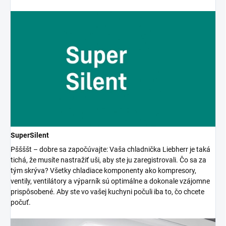
SuperSilent
Pššššt – dobre sa započúvajte: Vaša chladnička Liebherr je taká
tichá, že musíte nastražiť uši, aby ste ju zaregistrovali. Čo sa za
tým skrýva? Všetky chladiace komponenty ako kompresory,
ventily, ventilátory a výparník sú optimálne a dokonale vzájomne
prispôsobené. Aby ste vo vašej kuchyni počuli iba to, čo chcete
počuť.