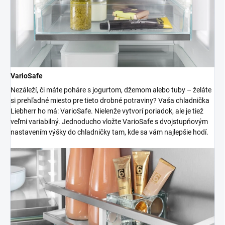
VarioSafe
Nezáleží, či máte poháre s jogurtom, džemom alebo tuby – želáte
si prehľadné miesto pre tieto drobné potraviny? Vaša chladnička
Liebherr ho má: VarioSafe. Nielenže vytvorí poriadok, ale je tiež
veľmi variabilný. Jednoducho vložte VarioSafe s dvojstupňovým
nastavením výšky do chladničky tam, kde sa vám najlepšie hodí.