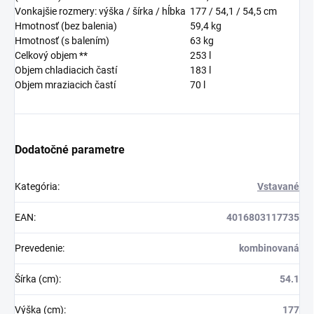
Vonkajšie rozmery: výška / šírka / hĺbka
177 / 54,1 / 54,5
cm
Hmotnosť (bez balenia)
59,4
kg
Hmotnosť (s balením)
63
kg
Celkový objem **
253
l
Objem chladiacich častí
183
l
Objem mraziacich častí
70
l
Dodatočné parametre
Kategória
:
Vstavané
EAN
:
4016803117735
Prevedenie
:
kombinovaná
Šírka (cm)
:
54.1
Výška (cm)
:
177