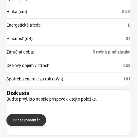
Hĺbka (cm)
:
54.5
Energetická trieda
:
D
Hlučnosť (dB)
:
34
Záručná doba
:
5 ročná plná záruka
Celkový objem v litroch
:
253
Spotreba energie za rok (kWh)
:
181
Diskusia
Buďte prvý, kto napíše príspevok k tejto položke.
Pridať komentár