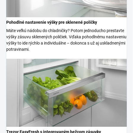
Pohodlné nastavenie výšky pre sklenené poličky
Máte veľkú nádobu do chladničky? Potom jednoducho prestavte
výšky zásuvu sklenených poličiek. Vďaka pohodlnému nastaveniu
výšky to ide rýchlo a individuálne – dokonca s už aj uskladnenými
potravinami.
Trezor EasyFresh s integrovaným bežcom zásuvky