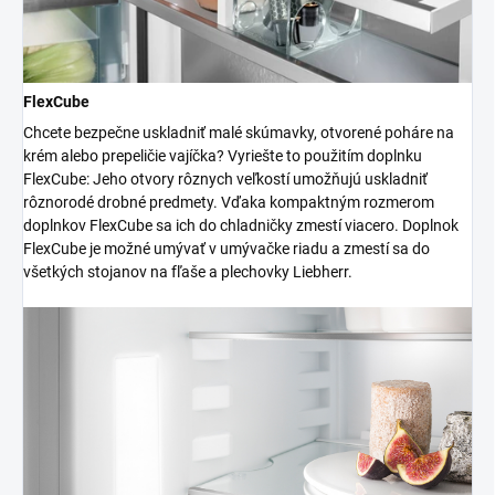
FlexCube
Chcete bezpečne uskladniť malé skúmavky, otvorené poháre na
krém alebo prepeličie vajíčka? Vyriešte to použitím doplnku
FlexCube: Jeho otvory rôznych veľkostí umožňujú uskladniť
rôznorodé drobné predmety. Vďaka kompaktným rozmerom
doplnkov FlexCube sa ich do chladničky zmestí viacero. Doplnok
FlexCube je možné umývať v umývačke riadu a zmestí sa do
všetkých stojanov na fľaše a plechovky Liebherr.