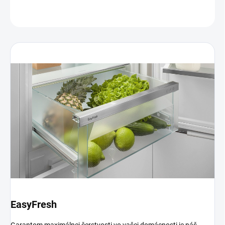
OPÝTAŤ SA
EasyFresh
Garantom maximálnej čerstvosti vo vašej domácnosti je náš