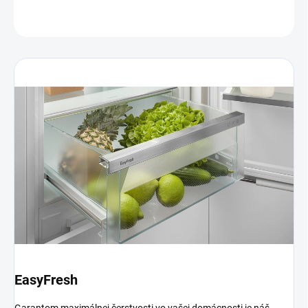
OPÝTAŤ SA
EasyFresh
Garantom maximálnej čerstvosti vo vašej domácnosti je náš