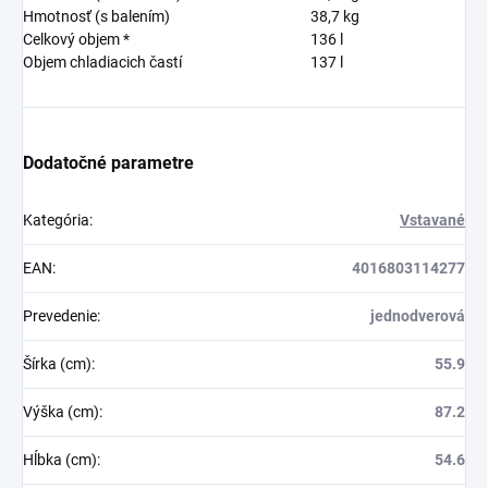
Hmotnosť (s balením)
38,7
kg
Celkový objem *
136
l
Objem chladiacich častí
137
l
Dodatočné parametre
Kategória
:
Vstavané
EAN
:
4016803114277
Prevedenie
:
jednodverová
Šírka (cm)
:
55.9
Výška (cm)
:
87.2
Hĺbka (cm)
:
54.6