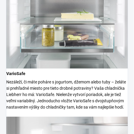
VarioSafe
Nezáleží, či máte poháre s jogurtom, džemom alebo tuby – želáte
si prehľadné miesto pre tieto drobné potraviny? Vaša chladnička
Liebherr ho má: VarioSafe. Nielenže vytvorí poriadok, ale je tiež
veľmi variabilný. Jednoducho vložte VarioSafe s dvojstupňovým
nastavením výšky do chladničky tam, kde sa vám najlepšie hodí.