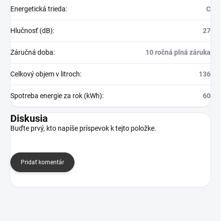
Energetická trieda
:
C
Hlučnosť (dB)
:
27
Záručná doba
:
10 ročná plná záruka
Celkový objem v litroch
:
136
Spotreba energie za rok (kWh)
:
60
Diskusia
Buďte prvý, kto napíše príspevok k tejto položke.
Pridať komentár