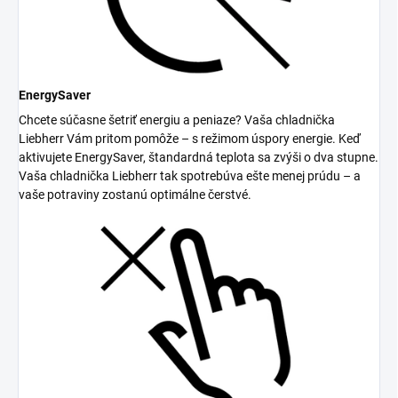
EnergySaver
Chcete súčasne šetriť energiu a peniaze? Vaša chladnička
Liebherr Vám pritom pomôže – s režimom úspory energie. Keď
aktivujete EnergySaver, štandardná teplota sa zvýši o dva stupne.
Vaša chladnička Liebherr tak spotrebúva ešte menej prúdu – a
vaše potraviny zostanú optimálne čerstvé.