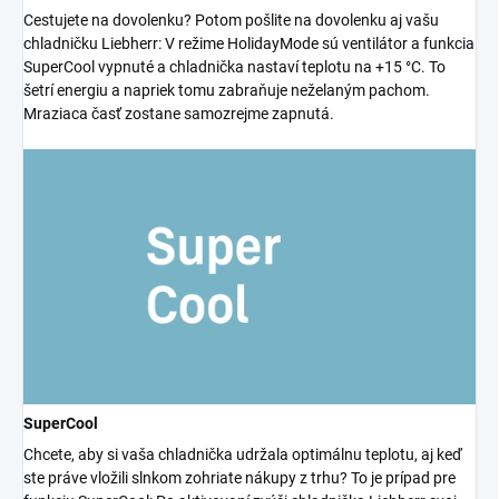
Cestujete na dovolenku? Potom pošlite na dovolenku aj vašu
chladničku Liebherr: V režime HolidayMode sú ventilátor a funkcia
SuperCool vypnuté a chladnička nastaví teplotu na +15 °C. To
šetrí energiu a napriek tomu zabraňuje neželaným pachom.
Mraziaca časť zostane samozrejme zapnutá.
SuperCool
Chcete, aby si vaša chladnička udržala optimálnu teplotu, aj keď
ste práve vložili slnkom zohriate nákupy z trhu? To je prípad pre