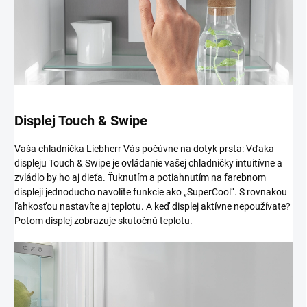
Displej Touch & Swipe
Vaša chladnička Liebherr Vás počúvne na dotyk prsta: Vďaka
displeju Touch & Swipe je ovládanie vašej chladničky intuitívne a
zvládlo by ho aj dieťa. Ťuknutím a potiahnutím na farebnom
displeji jednoducho navolíte funkcie ako „SuperCool“. S rovnakou
ľahkosťou nastavíte aj teplotu. A keď displej aktívne nepoužívate?
Potom displej zobrazuje skutočnú teplotu.