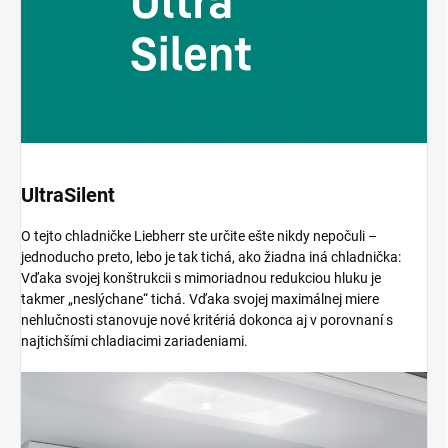
UltraSilent
O tejto chladničke Liebherr ste určite ešte nikdy nepočuli –
jednoducho preto, lebo je tak tichá, ako žiadna iná chladnička:
Vďaka svojej konštrukcii s mimoriadnou redukciou hluku je
takmer „neslýchane“ tichá. Vďaka svojej maximálnej miere
nehlučnosti stanovuje nové kritériá dokonca aj v porovnaní s
najtichšími chladiacimi zariadeniami.