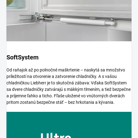
SoftSystem
Od raňajok až po polnočné maškrtenie – naskytá sa množstvo
príležitostí na otvorenie a zatvorenie chladničky. A s vašou
chladničkou Liebherr je to skutočná zábava: Vďaka SoftSystem
sa dvere chladničky zatvárajú s mäkkým tlmením, a tiež bezpečne
a príjemne ľahko a ticho. Fľaše uložené vo vnútorných dverách
pritom zostanú bezpečne stáť – bez hrkotania a kývania.