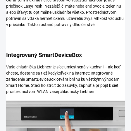
priečinok EasyFresh. Nezáleží, či máte nebalené ovocie, zeleninu
alebo šťavy: tu optimálne uskladníte všetko. Prostredníctvom
potravín sa vďaka hermetickému uzavretiu zvýši vlhkosť vzduchu
v priečinku. Takto zostanú potraviny dlho čerstvé.
Integrovaný SmartDeviceBox
Vaša chladnička Liebherr je síce umiestnená v kuchyni – ale keď
chcete, dostane sa tiež kedykoľvek na internet: Integrované
zariadenie SmartDeviceBox otvára bránu ku všetkým výhodám
Smart Home. Stačí ho strčiť do zásuvky, zapnúť a pripojiť k sieti
prostredníctvom WLAN vašej chladničky Liebherr.