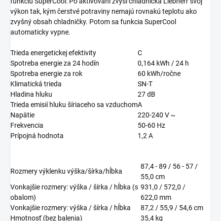
funkciu SuperCool: Po aktivovaní zvýši chladnička Liebherr svoj
výkon tak, kým čerstvé potraviny nemajú rovnakú teplotu ako
zvyšný obsah chladničky. Potom sa funkcia SuperCool
automaticky vypne.
Trieda energetickej efektivity
C
Spotreba energie za 24 hodín
0,164
kWh / 24 h
Spotreba energie za rok
60
kWh/ročne
Klimatická trieda
SN-T
Hladina hluku
27
dB
Trieda emisií hluku šíriaceho sa vzduchom
A
Napätie
220-240 V ~
Frekvencia
50-60 Hz
Prípojná hodnota
1,2 A
87,4 - 89 / 56 - 57 /
Rozmery výklenku výška/šírka/hĺbka
55,0
cm
Vonkajšie rozmery: výška / šírka / hĺbka (s
931,0 / 572,0 /
obalom)
622,0
mm
Vonkajšie rozmery: výška / šírka / hĺbka
87,2 / 55,9 / 54,6
cm
Hmotnosť (bez balenia)
35,4
kg