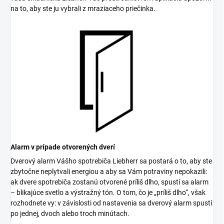
na to, aby ste ju vybrali z mraziaceho priečinka.
Alarm v prípade otvorených dverí
Dverový alarm Vášho spotrebiča Liebherr sa postará o to, aby ste
zbytočne neplytvali energiou a aby sa Vám potraviny nepokazili:
ak dvere spotrebiča zostanú otvorené príliš dlho, spustí sa alarm
– blikajúce svetlo a výstražný tón. O tom, čo je „príliš dlho“, však
rozhodnete vy: v závislosti od nastavenia sa dverový alarm spustí
po jednej, dvoch alebo troch minútach.