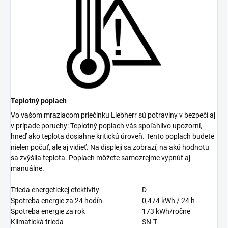
Teplotný poplach
Vo vašom mraziacom priečinku Liebherr sú potraviny v bezpečí aj
v prípade poruchy: Teplotný poplach vás spoľahlivo upozorní,
hneď ako teplota dosiahne kritickú úroveň. Tento poplach budete
nielen počuť, ale aj vidieť. Na displeji sa zobrazí, na akú hodnotu
sa zvýšila teplota. Poplach môžete samozrejme vypnúť aj
manuálne.
Trieda energetickej efektivity
D
Spotreba energie za 24 hodín
0,474
kWh / 24 h
Spotreba energie za rok
173
kWh/ročne
Klimatická trieda
SN-T