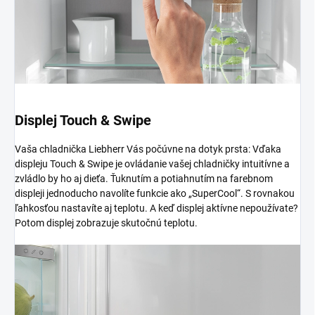
Displej Touch & Swipe
Vaša chladnička Liebherr Vás počúvne na dotyk prsta: Vďaka
displeju Touch & Swipe je ovládanie vašej chladničky intuitívne a
zvládlo by ho aj dieťa. Ťuknutím a potiahnutím na farebnom
displeji jednoducho navolíte funkcie ako „SuperCool“. S rovnakou
ľahkosťou nastavíte aj teplotu. A keď displej aktívne nepoužívate?
Potom displej zobrazuje skutočnú teplotu.