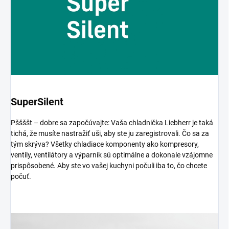
SuperSilent
Pššššt – dobre sa započúvajte: Vaša chladnička Liebherr je taká
tichá, že musíte nastražiť uši, aby ste ju zaregistrovali. Čo sa za
tým skrýva? Všetky chladiace komponenty ako kompresory,
ventily, ventilátory a výparník sú optimálne a dokonale vzájomne
prispôsobené. Aby ste vo vašej kuchyni počuli iba to, čo chcete
počuť.