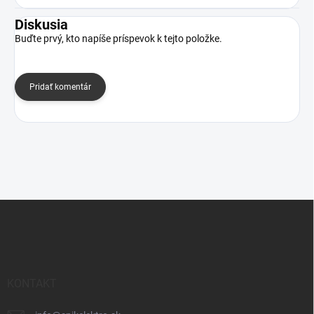
Diskusia
Buďte prvý, kto napíše príspevok k tejto položke.
Pridať komentár
Z
á
p
ä
t
i
KONTAKT
e