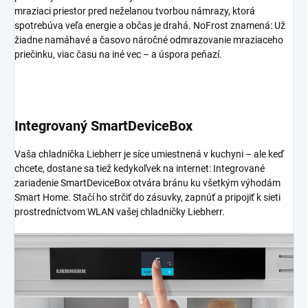
mraziaci priestor pred neželanou tvorbou námrazy, ktorá
spotrebúva veľa energie a občas je drahá. NoFrost znamená: Už
žiadne namáhavé a časovo náročné odmrazovanie mraziaceho
priečinku, viac času na iné vec – a úspora peňazí.
Integrovaný SmartDeviceBox
Vaša chladnička Liebherr je síce umiestnená v kuchyni – ale keď
chcete, dostane sa tiež kedykoľvek na internet: Integrované
zariadenie SmartDeviceBox otvára bránu ku všetkým výhodám
Smart Home. Stačí ho strčiť do zásuvky, zapnúť a pripojiť k sieti
prostredníctvom WLAN vašej chladničky Liebherr.