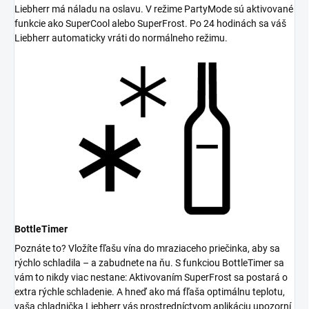
Liebherr má náladu na oslavu. V režime PartyMode sú aktivované
funkcie ako SuperCool alebo SuperFrost. Po 24 hodinách sa váš
Liebherr automaticky vráti do normálneho režimu.
BottleTimer
Poznáte to? Vložíte fľašu vína do mraziaceho priečinka, aby sa
rýchlo schladila – a zabudnete na ňu. S funkciou BottleTimer sa
vám to nikdy viac nestane: Aktivovaním SuperFrost sa postará o
extra rýchle schladenie. A hneď ako má fľaša optimálnu teplotu,
vaša chladnička Liebherr vás prostredníctvom aplikáciu upozorní