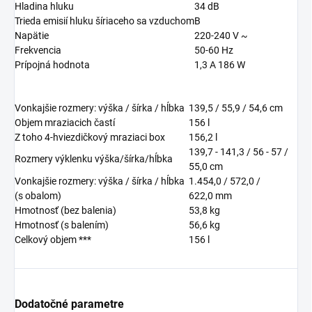
Hladina hluku
34
dB
Trieda emisií hluku šíriaceho sa vzduchom
B
Napätie
220-240 V ~
Frekvencia
50-60 Hz
Prípojná hodnota
1,3 A 186 W
Vonkajšie rozmery: výška / šírka / hĺbka
139,5 / 55,9 / 54,6
cm
Objem mraziacich častí
156
l
Z toho 4-hviezdičkový mraziaci box
156,2
l
139,7 - 141,3 / 56 - 57 /
Rozmery výklenku výška/šírka/hĺbka
55,0
cm
Vonkajšie rozmery: výška / šírka / hĺbka
1.454,0 / 572,0 /
(s obalom)
622,0
mm
Hmotnosť (bez balenia)
53,8
kg
Hmotnosť (s balením)
56,6
kg
Celkový objem ***
156
l
Dodatočné parametre