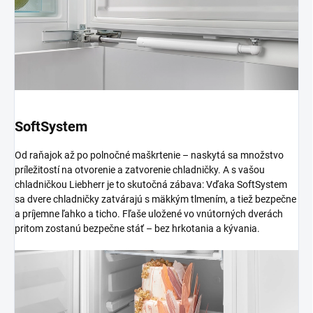
SoftSystem
Od raňajok až po polnočné maškrtenie – naskytá sa množstvo
príležitostí na otvorenie a zatvorenie chladničky. A s vašou
chladničkou Liebherr je to skutočná zábava: Vďaka SoftSystem
sa dvere chladničky zatvárajú s mäkkým tlmením, a tiež bezpečne
a príjemne ľahko a ticho. Fľaše uložené vo vnútorných dverách
pritom zostanú bezpečne stáť – bez hrkotania a kývania.