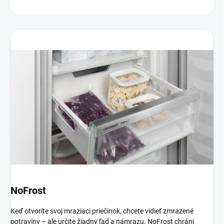
OPÝTAŤ SA
NoFrost
Keď otvoríte svoj mraziaci priečinok, chcete vidieť zmrazené
potraviny – ale určite žiadny ľad a námrazu. NoFrost chráni