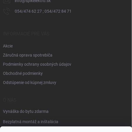
info
@
spikelektro.sk
054/474 62 27 ; 054/472 84 71
INFORMÁCIE PRE VÁS
Akcie
Záručná oprava spotrebiča
Podmienky ochrany osobných údajov
Obchodné podmienky
Odstúpenie od kúpnej zmluvy
O NÁS
Vynáška do bytu zdarma
Bezplatná montáž a inštalácia