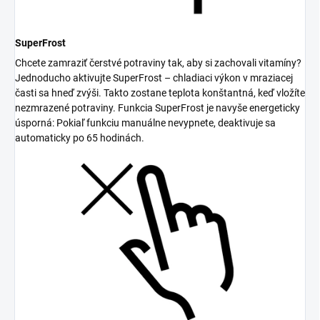
SuperFrost
Chcete zamraziť čerstvé potraviny tak, aby si zachovali vitamíny?
Jednoducho aktivujte SuperFrost – chladiaci výkon v mraziacej
časti sa hneď zvýši. Takto zostane teplota konštantná, keď vložíte
nezmrazené potraviny. Funkcia SuperFrost je navyše energeticky
úsporná: Pokiaľ funkciu manuálne nevypnete, deaktivuje sa
automaticky po 65 hodinách.