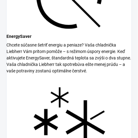
EnergySaver
Chcete súčasne šetriť energiu a peniaze? Vaša chladnička
Liebherr Vám pritom pomôže – s režimom úspory energie. Keď
aktivujete EnergySaver, štandardná teplota sa zvýši o dva stupne.
Vaša chladnička Liebherr tak spotrebúva ešte menej prúdu – a
vaše potraviny zostanú optimálne čerstvé.