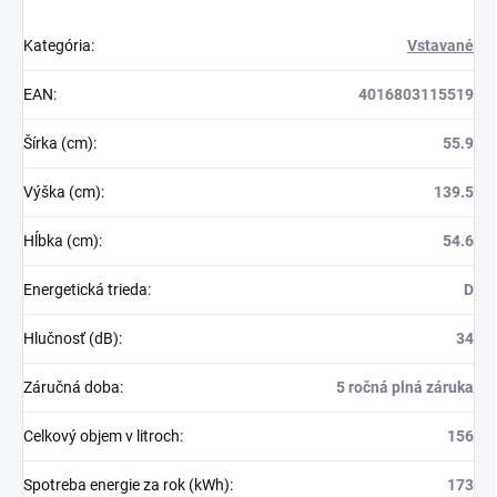
Kategória
:
Vstavané
EAN
:
4016803115519
Šírka (cm)
:
55.9
Výška (cm)
:
139.5
Hĺbka (cm)
:
54.6
Energetická trieda
:
D
Hlučnosť (dB)
:
34
Záručná doba
:
5 ročná plná záruka
Celkový objem v litroch
:
156
Spotreba energie za rok (kWh)
:
173