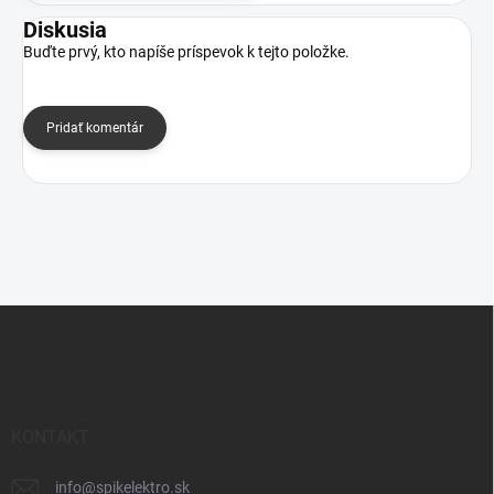
Diskusia
Buďte prvý, kto napíše príspevok k tejto položke.
Pridať komentár
Z
á
p
ä
t
i
KONTAKT
e
info
@
spikelektro.sk