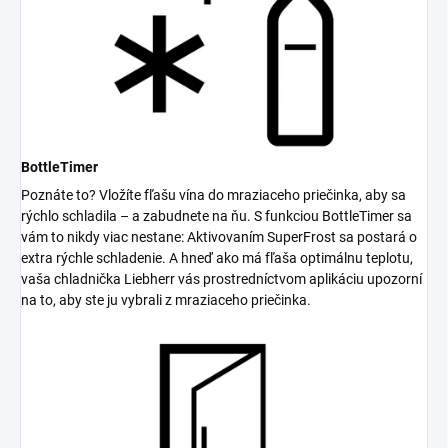
BottleTimer
Poznáte to? Vložíte fľašu vína do mraziaceho priečinka, aby sa
rýchlo schladila – a zabudnete na ňu. S funkciou BottleTimer sa
vám to nikdy viac nestane: Aktivovaním SuperFrost sa postará o
extra rýchle schladenie. A hneď ako má fľaša optimálnu teplotu,
vaša chladnička Liebherr vás prostredníctvom aplikáciu upozorní
na to, aby ste ju vybrali z mraziaceho priečinka.