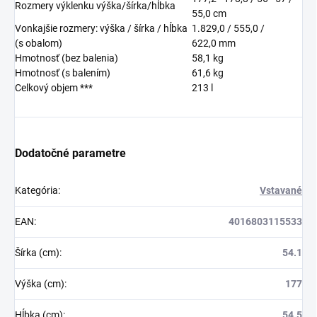
Rozmery výklenku výška/šírka/hĺbka
55,0
cm
Vonkajšie rozmery: výška / šírka / hĺbka
1.829,0 / 555,0 /
(s obalom)
622,0
mm
Hmotnosť (bez balenia)
58,1
kg
Hmotnosť (s balením)
61,6
kg
Celkový objem ***
213
l
Dodatočné parametre
Kategória
:
Vstavané
EAN
:
4016803115533
Šírka (cm)
:
54.1
Výška (cm)
:
177
Hĺbka (cm)
:
54.5