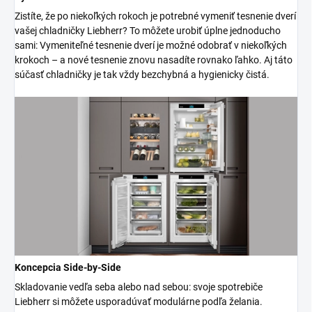
Zistíte, že po niekoľkých rokoch je potrebné vymeniť tesnenie dverí
vašej chladničky Liebherr? To môžete urobiť úplne jednoducho
sami: Vymeniteľné tesnenie dverí je možné odobrať v niekoľkých
krokoch – a nové tesnenie znovu nasadíte rovnako ľahko. Aj táto
súčasť chladničky je tak vždy bezchybná a hygienicky čistá.
Koncepcia Side-by-Side
Skladovanie vedľa seba alebo nad sebou: svoje spotrebiče
Liebherr si môžete usporadúvať modulárne podľa želania.