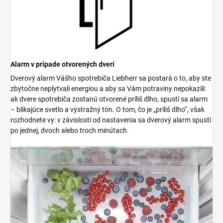
Alarm v prípade otvorených dverí
Dverový alarm Vášho spotrebiča Liebherr sa postará o to, aby ste
zbytočne neplytvali energiou a aby sa Vám potraviny nepokazili:
ak dvere spotrebiča zostanú otvorené príliš dlho, spustí sa alarm
– blikajúce svetlo a výstražný tón. O tom, čo je „príliš dlho“, však
rozhodnete vy: v závislosti od nastavenia sa dverový alarm spustí
po jednej, dvoch alebo troch minútach.