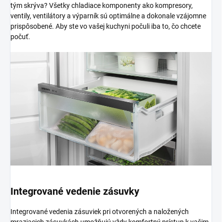
tým skrýva? Všetky chladiace komponenty ako kompresory,
ventily, ventilátory a výparník sú optimálne a dokonale vzájomne
prispôsobené. Aby ste vo vašej kuchyni počuli iba to, čo chcete
počuť.
Integrované vedenie zásuvky
Integrované vedenia zásuviek pri otvorených a naložených
mraziacich zásuvkách umožňujú vždy komfortný prístup k vašim