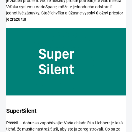
je žiaden problém: vie, že niekedy proste potrebujete viac miesta.
Vďaka systému VarioSpace, môžete jednoducho odstrániť
jednotlivé zásuvky. Stačí chvíľka a úžasne vysoký úložný priestor
je zrazu tu!
SuperSilent
Pššššt – dobre sa započúvajte: Vaša chladnička Liebherr je taká
tichá, že musíte nastražiť uši, aby ste ju zaregistrovali. Čo sa za