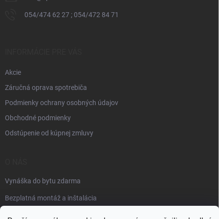
054/474 62 27 ; 054/472 84 71
INFORMÁCIE PRE VÁS
Akcie
Záručná oprava spotrebiča
Podmienky ochrany osobných údajov
Obchodné podmienky
Odstúpenie od kúpnej zmluvy
O NÁS
Vynáška do bytu zdarma
Bezplatná montáž a inštalácia
Faktúračné údaje