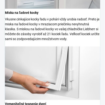
Miska na ľadové kocky
Vkusne cinkajúce kocky ľadu v pohári vždy urobia radosť. Preto je
miska na ľadové kocky v mraziacom priečinku nevyhnutná
klasika. S miskou na ľadové kocky vo vašej chladničke Liebherr si
môžete do zásoby vyrobiť až 21 kociek ľadu. Veľkosť kociek určíte
sami so zodpovedajúcim množstvom vody.
Vymeniteľné tesnenie dverí