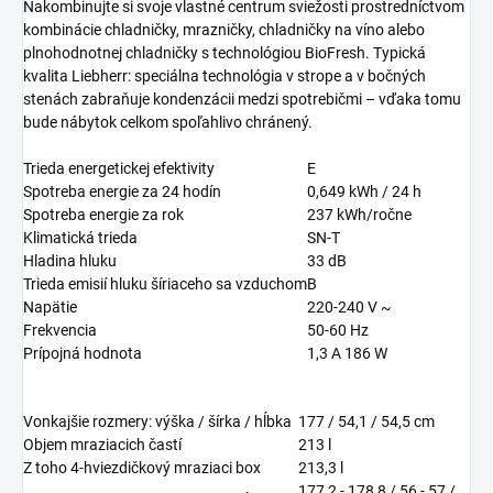
Nakombinujte si svoje vlastné centrum sviežosti prostredníctvom
kombinácie chladničky, mrazničky, chladničky na víno alebo
plnohodnotnej chladničky s technológiou BioFresh. Typická
kvalita Liebherr: speciálna technológia v strope a v bočných
stenách zabraňuje kondenzácii medzi spotrebičmi – vďaka tomu
bude nábytok celkom spoľahlivo chránený.
Trieda energetickej efektivity
E
Spotreba energie za 24 hodín
0,649
kWh / 24 h
Spotreba energie za rok
237
kWh/ročne
Klimatická trieda
SN-T
Hladina hluku
33
dB
Trieda emisií hluku šíriaceho sa vzduchom
B
Napätie
220-240 V ~
Frekvencia
50-60 Hz
Prípojná hodnota
1,3 A 186 W
Vonkajšie rozmery: výška / šírka / hĺbka
177 / 54,1 / 54,5
cm
Objem mraziacich častí
213
l
Z toho 4-hviezdičkový mraziaci box
213,3
l
177,2 - 178,8 / 56 - 57 /