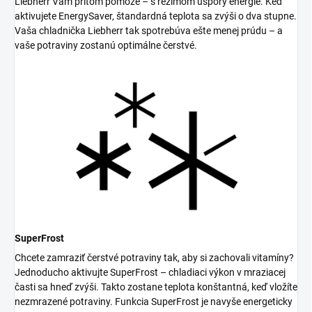
Liebherr Vám pritom pomôže – s režimom úspory energie. Keď
aktivujete EnergySaver, štandardná teplota sa zvýši o dva stupne.
Vaša chladnička Liebherr tak spotrebúva ešte menej prúdu – a
vaše potraviny zostanú optimálne čerstvé.
SuperFrost
Chcete zamraziť čerstvé potraviny tak, aby si zachovali vitamíny?
Jednoducho aktivujte SuperFrost – chladiaci výkon v mraziacej
časti sa hneď zvýši. Takto zostane teplota konštantná, keď vložíte
nezmrazené potraviny. Funkcia SuperFrost je navyše energeticky