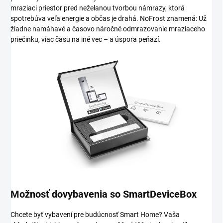
mraziaci priestor pred neželanou tvorbou námrazy, ktorá
spotrebúva veľa energie a občas je drahá. NoFrost znamená: Už
žiadne namáhavé a časovo náročné odmrazovanie mraziaceho
priečinku, viac času na iné vec – a úspora peňazí.
Možnosť dovybavenia so SmartDeviceBox
Chcete byť vybavení pre budúcnosť Smart Home? Vaša