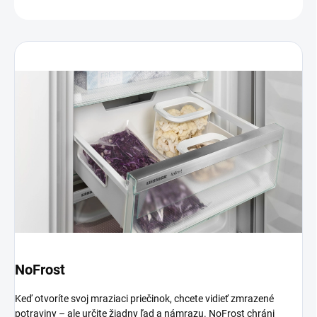
OPÝTAŤ SA
NoFrost
Keď otvoríte svoj mraziaci priečinok, chcete vidieť zmrazené
potraviny – ale určite žiadny ľad a námrazu. NoFrost chráni