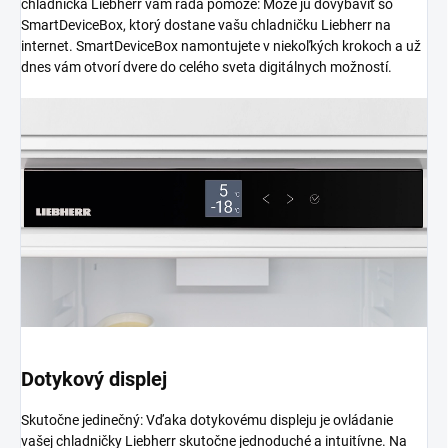
chladnička Liebherr vám rada pomôže: Môže ju dovybaviť so
SmartDeviceBox, ktorý dostane vašu chladničku Liebherr na
internet. SmartDeviceBox namontujete v niekoľkých krokoch a už
dnes vám otvorí dvere do celého sveta digitálnych možností.
Dotykový displej
Skutočne jedinečný: Vďaka dotykovému displeju je ovládanie
vašej chladničky Liebherr skutočne jednoduché a intuitívne. Na