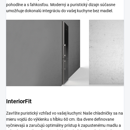
pohodlne a s ľahkosťou. Moderný a puristický dizajn súčasne
umožňuje dokonalú integráciu do vašej kuchyne bez madiel.
InteriorFit
Zavŕšte puristický vzhľad vo vašej kuchyni: Naše chladničky sa na
mieru vojdú do výklenku s hĺbku 60 cm. Iba dvere definovane
vyčnievajú a zaručujú optimálny prístup k zapustenému madlu a