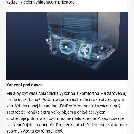
vzduch v celom chladiacom priestore.
Koncept podstavca
Mala by byť vaša chladnička výkonná a komfortná – a zároveň aj
trvalo udržateľná? Potom je spotrebič Liebherr ako stvorený pre
vás. Vďaka našej technológii BluPerformance je to všestranný
spotrebič: Ponúka extra veľký objem a chladiaci výkon –
spotrebuje pritom ale pozoruhodne málo energie. A započúvajte
sa: Nepočujete takmer nič. Pretože spotrebič Liebherr je aj napriek
svojmu výkonu extrémne tichý.