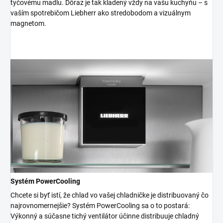
tyčovému madlu. Dôraz je tak kladený vždy na vašu kuchyňu – s
vaším spotrebičom Liebherr ako stredobodom a vizuálnym
magnetom.
Systém PowerCooling
Chcete si byť istí, že chlad vo vašej chladničke je distribuovaný čo
najrovnomernejšie? Systém PowerCooling sa o to postará:
Výkonný a súčasne tichý ventilátor účinne distribuuje chladný