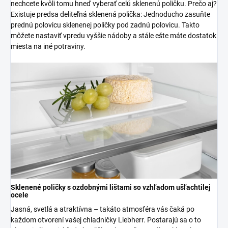
nechcete kvôli tomu hneď vyberať celú sklenenú poličku. Prečo aj?
Existuje predsa deliteľná sklenená polička: Jednoducho zasuňte
prednú polovicu sklenenej poličky pod zadnú polovicu. Takto
môžete nastaviť vpredu vyššie nádoby a stále ešte máte dostatok
miesta na iné potraviny.
Sklenené poličky s ozdobnými lištami so vzhľadom ušľachtilej
ocele
Jasná, svetlá a atraktívna – takáto atmosféra vás čaká po
každom otvorení vašej chladničky Liebherr. Postarajú sa o to