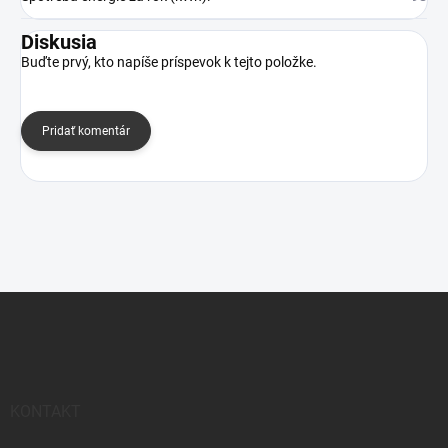
Diskusia
Buďte prvý, kto napíše príspevok k tejto položke.
Pridať komentár
Z
á
p
ä
t
i
KONTAKT
e