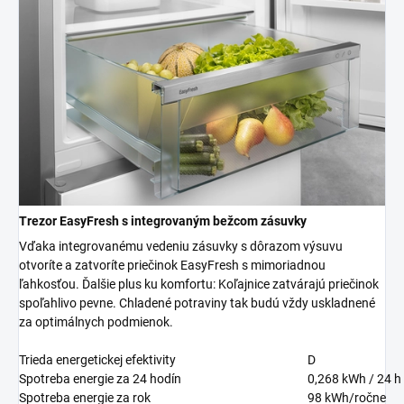
Trezor EasyFresh s integrovaným bežcom zásuvky
Vďaka integrovanému vedeniu zásuvky s dôrazom výsuvu
otvoríte a zatvoríte priečinok EasyFresh s mimoriadnou
ľahkosťou. Ďalšie plus ku komfortu: Koľajnice zatvárajú priečinok
spoľahlivo pevne. Chladené potraviny tak budú vždy uskladnené
za optimálnych podmienok.
Trieda energetickej efektivity
D
Spotreba energie za 24 hodín
0,268
kWh / 24 h
Spotreba energie za rok
98
kWh/ročne