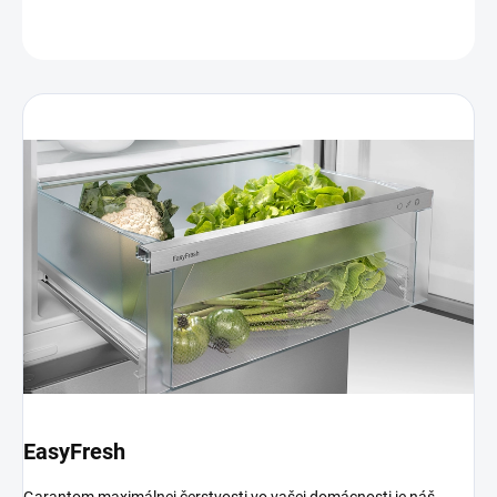
OPÝTAŤ SA
EasyFresh
Garantom maximálnej čerstvosti vo vašej domácnosti je náš