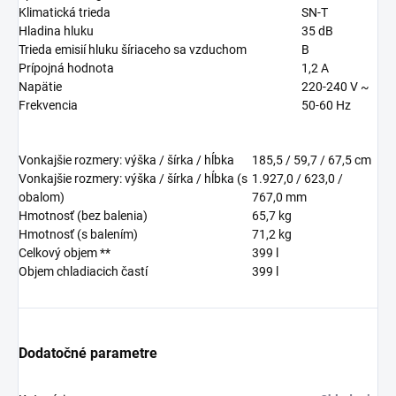
Klimatická trieda
SN-T
Hladina hluku
35
dB
Trieda emisií hluku šíriaceho sa vzduchom
B
Prípojná hodnota
1,2 A
Napätie
220-240 V ~
Frekvencia
50-60 Hz
Vonkajšie rozmery: výška / šírka / hĺbka
185,5 / 59,7 / 67,5
cm
Vonkajšie rozmery: výška / šírka / hĺbka (s
1.927,0 / 623,0 /
obalom)
767,0
mm
Hmotnosť (bez balenia)
65,7
kg
Hmotnosť (s balením)
71,2
kg
Celkový objem **
399
l
Objem chladiacich častí
399
l
Dodatočné parametre