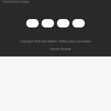
Faktúračné údaje
Copyright 2026
Špik elektro
. Všetky práva vyhradené.
Vytvoril Shoptet