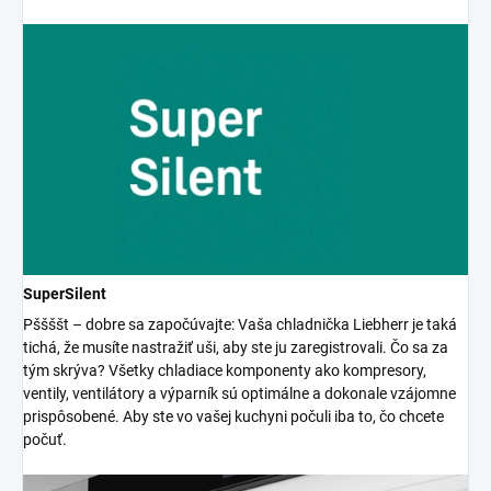
SuperSilent
Pššššt – dobre sa započúvajte: Vaša chladnička Liebherr je taká
tichá, že musíte nastražiť uši, aby ste ju zaregistrovali. Čo sa za
tým skrýva? Všetky chladiace komponenty ako kompresory,
ventily, ventilátory a výparník sú optimálne a dokonale vzájomne
prispôsobené. Aby ste vo vašej kuchyni počuli iba to, čo chcete
počuť.