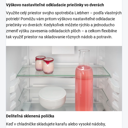
Výškovo nastaviteľné odkladacie priečinky vo dverách
Využite celý priestor svojho spotrebiča Liebherr – podľa vlastných
potrieb! Pomôžu vám pritom výškovo nastaviteľné odkladacie
priečinky vo dverách: Kedykoľvek môžete rýchlo a jednoducho
zmeniť výšku zavesenia odkladacích plôch – a celkom flexibilne
tak využiť priestor na skladovanie rôznych nádob a potravín.
Deliteľná sklenená polička
Keď v chladničke skladujete karafu alebo vysoké nádoby,