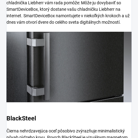
chladnička Liebherr vám rada pomôže: Môže ju dovybaviť so
SmartDeviceBox, ktorý dostane vašu chladničku Liebherr na
internet. SmartDeviceBox namontujete v niekoľkých krokoch a už
dnes vám otvorí dvere do celého sveta digitálnych možností.
BlackSteel
Čierna nehrdzavejúca oceľ pôsobivo zvýrazňuje minimalistický
pôvab rýdzeho kovu. Povrch BlackSteel je vizuálnym magnetom