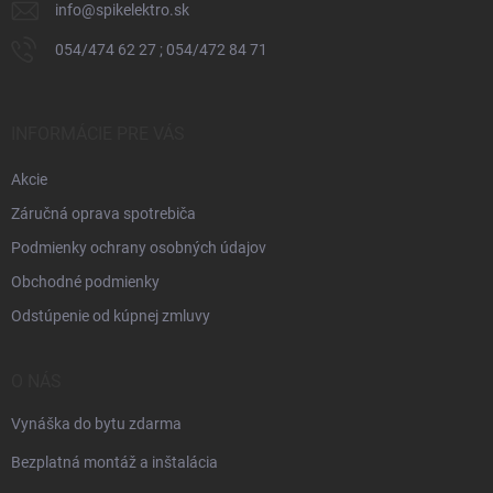
info
@
spikelektro.sk
054/474 62 27 ; 054/472 84 71
INFORMÁCIE PRE VÁS
Akcie
Záručná oprava spotrebiča
Podmienky ochrany osobných údajov
Obchodné podmienky
Odstúpenie od kúpnej zmluvy
O NÁS
Vynáška do bytu zdarma
Bezplatná montáž a inštalácia