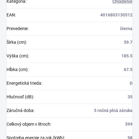
Kategória
:
Chladenie
EAN
:
4016803130512
Prevedenie
:
čierna
Šírka (cm)
:
59.7
Výška (cm)
:
185.5
Hĺbka (cm)
:
67.5
Energetická trieda
:
D
Hlučnosť (dB)
:
35
Záručná doba
:
5 ročná plná záruka
Celkový objem v litroch
:
399
Spotreba energie za rok (kWh)
:
98