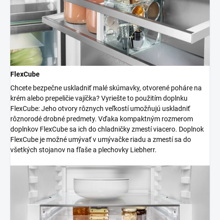
FlexCube
Chcete bezpečne uskladniť malé skúmavky, otvorené poháre na
krém alebo prepeličie vajíčka? Vyriešte to použitím doplnku
FlexCube: Jeho otvory rôznych veľkostí umožňujú uskladniť
rôznorodé drobné predmety. Vďaka kompaktným rozmerom
doplnkov FlexCube sa ich do chladničky zmestí viacero. Doplnok
FlexCube je možné umývať v umývačke riadu a zmestí sa do
všetkých stojanov na fľaše a plechovky Liebherr.