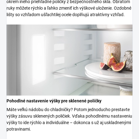
okrem iného priehľadné poličky z bezpečnostného skla. Obratom
ruky môžete rýchlo a ľahko zmeniť ich výškové uloženie. Ozdobné
lišty so vzhľadom ušľachtilej ocele doplňujú atraktívny vzhľad.
Pohodlné nastavenie výšky pre sklenené poličky
Máte veľkú nádobu do chladničky? Potom jednoducho prestavte
výšky zásuvu sklenených poličiek. Vďaka pohodlnému nastaveniu
výšky to ide rýchlo a individuálne – dokonca s už aj uskladnenými
potravinami.