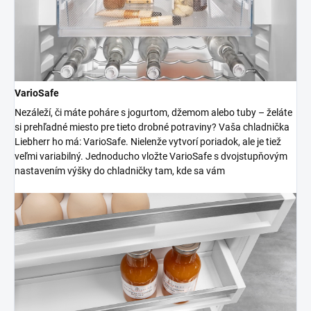
VarioSafe
Nezáleží, či máte poháre s jogurtom, džemom alebo tuby – želáte
si prehľadné miesto pre tieto drobné potraviny? Vaša chladnička
Liebherr ho má: VarioSafe. Nielenže vytvorí poriadok, ale je tiež
veľmi variabilný. Jednoducho vložte VarioSafe s dvojstupňovým
nastavením výšky do chladničky tam, kde sa vám