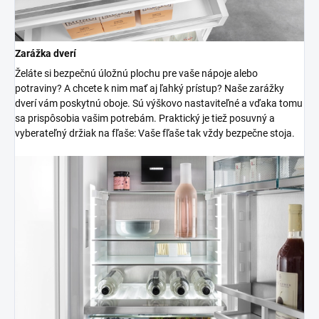
Zarážka dverí
Želáte si bezpečnú úložnú plochu pre vaše nápoje alebo
potraviny? A chcete k nim mať aj ľahký prístup? Naše zarážky
dverí vám poskytnú oboje. Sú výškovo nastaviteľné a vďaka tomu
sa prispôsobia vašim potrebám. Praktický je tiež posuvný a
vyberateľný držiak na fľaše: Vaše fľaše tak vždy bezpečne stoja.