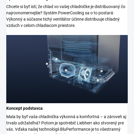
Chcete si byť istí, že chlad vo vašej chladničke je distribuovaný čo
najrovnomernejšie? Systém PowerCooling sa o to postará:
Výkonný a súčasne tichý ventilátor účinne distribuuje chladný
vzduch v celom chladiacom priestore.
Koncept podstavca
Mala by byť vaša chladnička výkonná a komfortná – a zároveň aj
trvalo udržateľná? Potom je spotrebič Liebherr ako stvorený pre
vás. Vďaka našej technológii BluPerformance je to všestranný