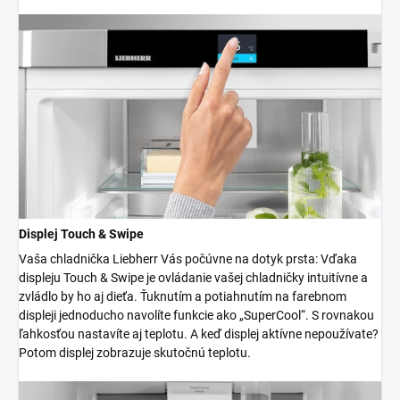
Displej Touch & Swipe
Vaša chladnička Liebherr Vás počúvne na dotyk prsta: Vďaka
displeju Touch & Swipe je ovládanie vašej chladničky intuitívne a
zvládlo by ho aj dieťa. Ťuknutím a potiahnutím na farebnom
displeji jednoducho navolíte funkcie ako „SuperCool“. S rovnakou
ľahkosťou nastavíte aj teplotu. A keď displej aktívne nepoužívate?
Potom displej zobrazuje skutočnú teplotu.