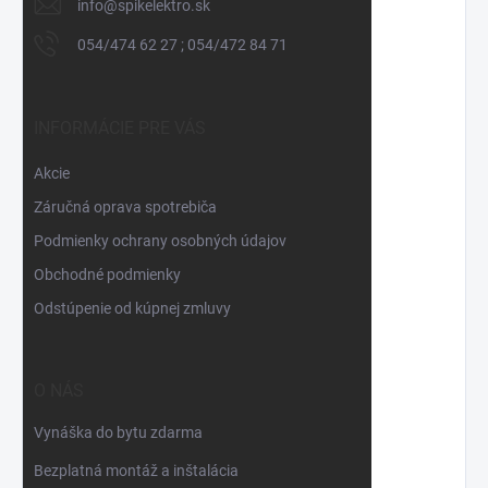
info
@
spikelektro.sk
054/474 62 27 ; 054/472 84 71
INFORMÁCIE PRE VÁS
Akcie
Záručná oprava spotrebiča
Podmienky ochrany osobných údajov
Obchodné podmienky
Odstúpenie od kúpnej zmluvy
O NÁS
Vynáška do bytu zdarma
Bezplatná montáž a inštalácia