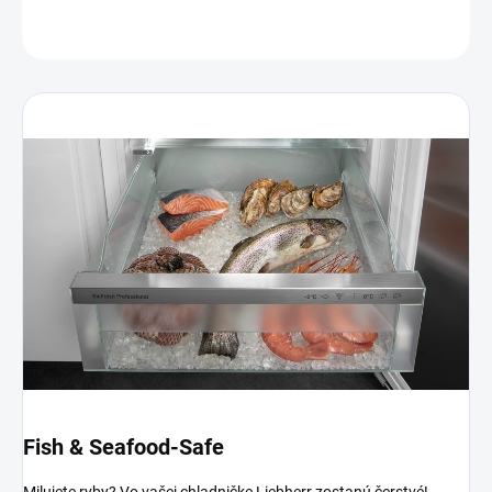
OPÝTAŤ SA
Fish & Seafood-Safe
Milujete ryby? Vo vašej chladničke Liebherr zostanú čerstvé!