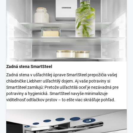
Zadná stena SmartSteel
Zadná stena v ušľachtilej úprave SmartSteel prepožičia vašej
chladničke Liebherr ušľachtilý dojem. Aj vaše potraviny si
SmartSteel zamilujú: Pretože ušľachtilá oceľ je nezávadná pre
potraviny a hygienická. SmartSteel navyše minimalizuje
viditeľnosť odtlačkov prstov – to ešte viac skrášľuje pohľad.