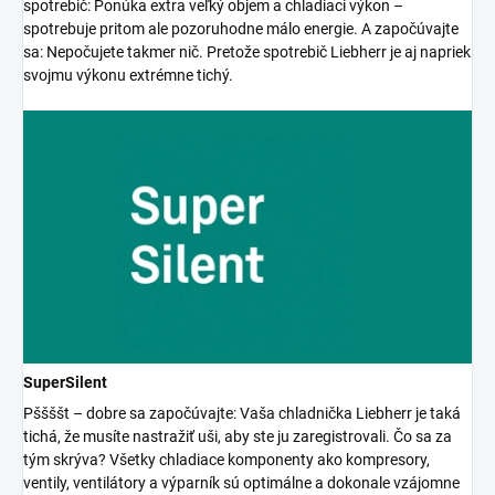
spotrebič: Ponúka extra veľký objem a chladiaci výkon –
spotrebuje pritom ale pozoruhodne málo energie. A započúvajte
sa: Nepočujete takmer nič. Pretože spotrebič Liebherr je aj napriek
svojmu výkonu extrémne tichý.
SuperSilent
Pššššt – dobre sa započúvajte: Vaša chladnička Liebherr je taká
tichá, že musíte nastražiť uši, aby ste ju zaregistrovali. Čo sa za
tým skrýva? Všetky chladiace komponenty ako kompresory,
ventily, ventilátory a výparník sú optimálne a dokonale vzájomne