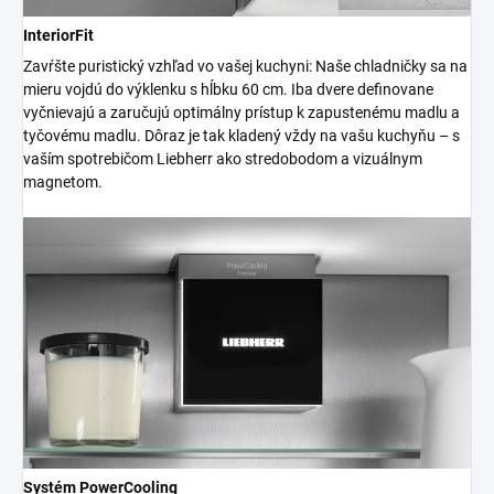
InteriorFit
Zavŕšte puristický vzhľad vo vašej kuchyni: Naše chladničky sa na
mieru vojdú do výklenku s hĺbku 60 cm. Iba dvere definovane
vyčnievajú a zaručujú optimálny prístup k zapustenému madlu a
tyčovému madlu. Dôraz je tak kladený vždy na vašu kuchyňu – s
vaším spotrebičom Liebherr ako stredobodom a vizuálnym
magnetom.
Systém PowerCooling