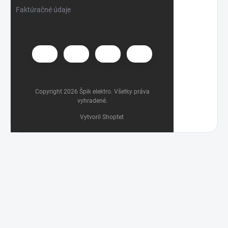
Faktúračné údaje
Copyright 2026
Špik elektro
. Všetky práva
vyhradené.
Vytvoril Shoptet