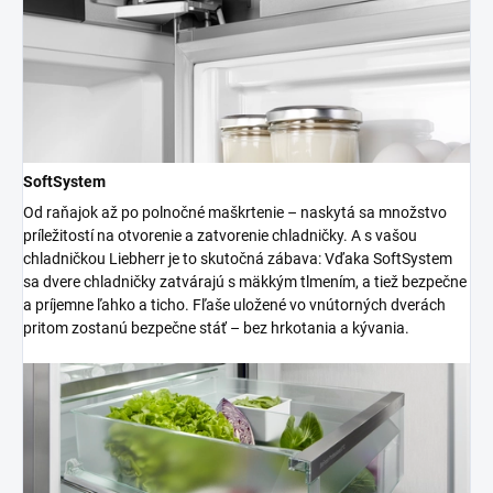
SoftSystem
Od raňajok až po polnočné maškrtenie – naskytá sa množstvo
príležitostí na otvorenie a zatvorenie chladničky. A s vašou
chladničkou Liebherr je to skutočná zábava: Vďaka SoftSystem
sa dvere chladničky zatvárajú s mäkkým tlmením, a tiež bezpečne
a príjemne ľahko a ticho. Fľaše uložené vo vnútorných dverách
pritom zostanú bezpečne stáť – bez hrkotania a kývania.