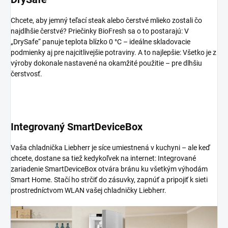
Chcete, aby jemný teľací steak alebo čerstvé mlieko zostali čo
najdlhšie čerstvé? Priečinky BioFresh sa o to postarajú: V
„DrySafe“ panuje teplota blízko 0 °C – ideálne skladovacie
podmienky aj pre najcitlivejšie potraviny. A to najlepšie: Všetko je z
výroby dokonale nastavené na okamžité použitie – pre dlhšiu
čerstvosť.
Integrovaný SmartDeviceBox
Vaša chladnička Liebherr je síce umiestnená v kuchyni – ale keď
chcete, dostane sa tiež kedykoľvek na internet: Integrované
zariadenie SmartDeviceBox otvára bránu ku všetkým výhodám
Smart Home. Stačí ho strčiť do zásuvky, zapnúť a pripojiť k sieti
prostredníctvom WLAN vašej chladničky Liebherr.