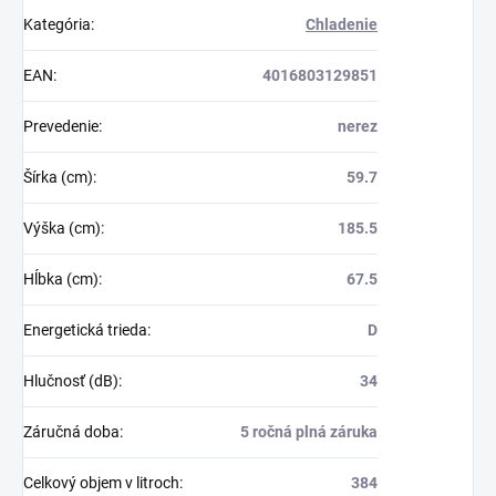
Kategória
:
Chladenie
EAN
:
4016803129851
Prevedenie
:
nerez
Šírka (cm)
:
59.7
Výška (cm)
:
185.5
Hĺbka (cm)
:
67.5
Energetická trieda
:
D
Hlučnosť (dB)
:
34
Záručná doba
:
5 ročná plná záruka
Celkový objem v litroch
:
384