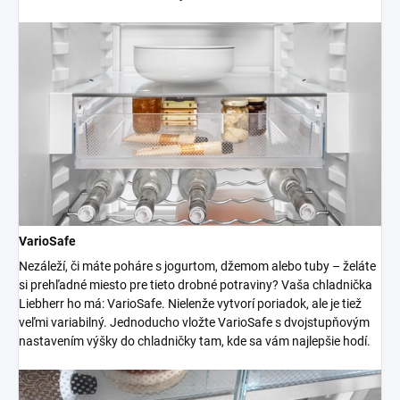
VarioSafe
Nezáleží, či máte poháre s jogurtom, džemom alebo tuby – želáte
si prehľadné miesto pre tieto drobné potraviny? Vaša chladnička
Liebherr ho má: VarioSafe. Nielenže vytvorí poriadok, ale je tiež
veľmi variabilný. Jednoducho vložte VarioSafe s dvojstupňovým
nastavením výšky do chladničky tam, kde sa vám najlepšie hodí.