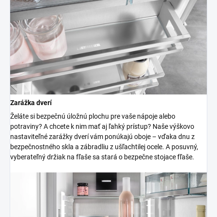
Zarážka dverí
Želáte si bezpečnú úložnú plochu pre vaše nápoje alebo
potraviny? A chcete k nim mať aj ľahký prístup? Naše výškovo
nastaviteľné zarážky dverí vám ponúkajú oboje – vďaka dnu z
bezpečnostného skla a zábradliu z ušľachtilej ocele. A posuvný,
vyberateľný držiak na fľaše sa stará o bezpečne stojace fľaše.