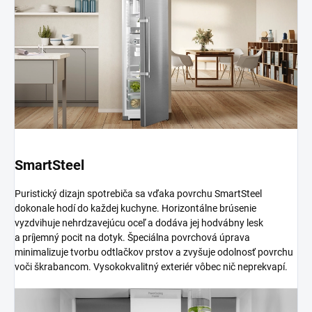
SmartSteel
Puristický dizajn spotrebiča sa vďaka povrchu SmartSteel
dokonale hodí do každej kuchyne. Horizontálne brúsenie
vyzdvihuje nehrdzavejúcu oceľ a dodáva jej hodvábny lesk
a príjemný pocit na dotyk. Špeciálna povrchová úprava
minimalizuje tvorbu odtlačkov prstov a zvyšuje odolnosť povrchu
voči škrabancom. Vysokokvalitný exteriér vôbec nič neprekvapí.