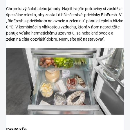
Chrumkavý šalát alebo jahody: Najcitlivejšie potraviny si zaslúžia
špeciálne miesto, aby zostali dlhšie čerstvé: priečinky BioFresh. V
„BioFresh s priečinkom na ovocie a zeleninu“ panuje teplota blízko
0 °C. V kombinácii s vlhkosťou vzduchu, ktorá v ňom nepretržite
panuje vďaka hermetickému uzavretiu, sa nebalené ovocie a
zelenina cítia obzvlášť dobre. Nemusíte nič nastavovať.
DrySafe