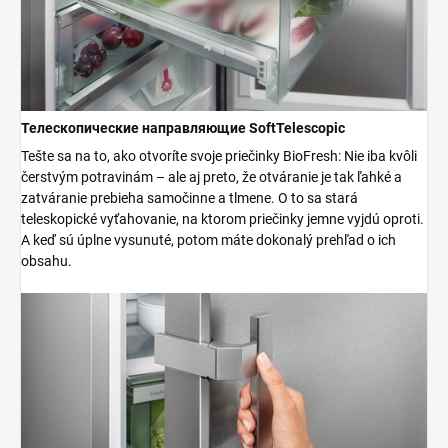
Телескопические направляющие SoftTelescopic
Tešte sa na to, ako otvoríte svoje priečinky BioFresh: Nie iba kvôli
čerstvým potravinám – ale aj preto, že otváranie je tak ľahké a
zatváranie prebieha samočinne a tlmene. O to sa stará
teleskopické vyťahovanie, na ktorom priečinky jemne vyjdú oproti.
A keď sú úplne vysunuté, potom máte dokonalý prehľad o ich
obsahu.