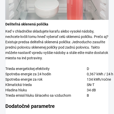
Deliteľná sklenená polička
Keď v chladničke skladujete karafu alebo vysoké nádoby,
nechcete kvôli tomu hneď vyberať celú sklenenú poličku. Prečo aj?
Existuje predsa deliteľná sklenená polička: Jednoducho zasuňte
prednú polovicu sklenenej poličky pod zadnú polovicu. Takto
môžete nastaviť vpredu vyššie nádoby a stále ešte máte dostatok
miesta na iné potraviny.
Trieda energetickej efektivity
D
Spotreba energie za 24 hodín
0,367
kWh / 24 h
Spotreba energie za rok
134
kWh/ročne
Klimatická trieda
SN-T
Hladina hluku
34
dB
Trieda emisií hluku šíriaceho sa vzduchom
B
Dodatočné parametre