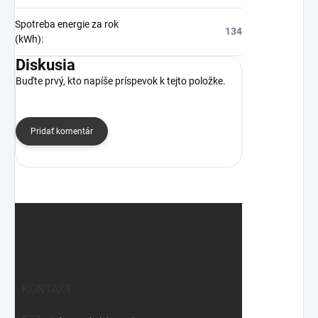
Spotreba energie za rok
134
(kWh)
:
Diskusia
Buďte prvý, kto napíše príspevok k tejto položke.
Pridať komentár
Z
á
p
ä
t
KONTAKT
i
e