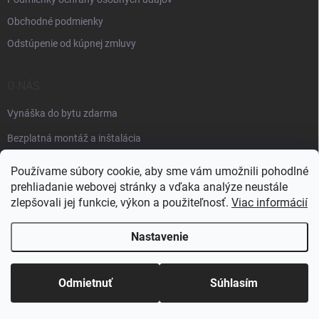
Obchodné podmienky
Odstúpenie od kúpnej zmluvy
O NÁS
Vynáška do bytu zdarma
Bezplatná montáž a inštalácia
Faktúračné údaje
Používame súbory cookie, aby sme vám umožnili pohodlné
prehliadanie webovej stránky a vďaka analýze neustále
zlepšovali jej funkcie, výkon a použiteľnosť.
Viac informácií
Nastavenie
Copyright 2026
Špik elektro
. Všetky práva vyhradené.
Odmietnuť
Súhlasím
Vytvoril Shoptet