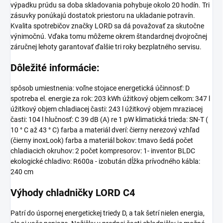
výpadku prúdu sa doba skladovania pohybuje okolo 20 hodín. Tri
zásuvky ponúkajú dostatok priestoru na ukladanie potravín.
Kvalita spotrebičov značky LORD sa dá považovať za skutočne
výnimočnú. Vďaka tomu môžeme okrem štandardnej dvojročnej
záručnej lehoty garantovať ďalšie tri roky bezplatného servisu.
Dôležité informácie:
spôsob umiestnenia: voľne stojace energetická účinnosť: D
spotreba el. energie za rok: 203 kWh úžitkový objem celkom: 347 l
úžitkový objem chladiacej časti: 243 l úžitkový objem mraziacej
časti: 104 l hlučnosť: C 39 dB (A) re 1 pW klimatická trieda: SN-T (
10 ° C až 43 ° C) farba a materiál dverí: čierny nerezový vzhľad
(čierny inoxLook) farba a materiál bokov: tmavo šedá počet
chladiacich okruhov: 2 počet kompresorov: 1- inventor BLDC
ekologické chladivo: R600a - izobután dĺžka prívodného kábla:
240 cm
Výhody chladničky LORD C4
Patrí do úspornej energetickej triedy D, a tak šetrí nielen energia,