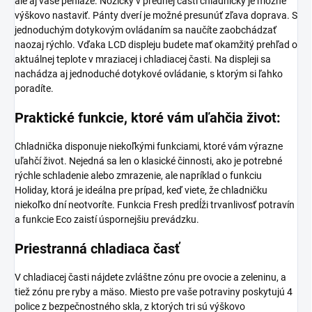
ale aj vaše peniaze. Nožičky v prednej časti chladničky je možné
výškovo nastaviť. Pánty dverí je možné presunúť zľava doprava. S
jednoduchým dotykovým ovládaním sa naučíte zaobchádzať
naozaj rýchlo. Vďaka LCD displeju budete mať okamžitý prehľad o
aktuálnej teplote v mraziacej i chladiacej časti. Na displeji sa
nachádza aj jednoduché dotykové ovládanie, s ktorým si ľahko
poradíte.
Praktické funkcie, ktoré vám uľahčia život:
Chladnička disponuje niekoľkými funkciami, ktoré vám výrazne
uľahčí život. Nejedná sa len o klasické činnosti, ako je potrebné
rýchle schladenie alebo zmrazenie, ale napríklad o funkciu
Holiday, ktorá je ideálna pre prípad, keď viete, že chladničku
niekoľko dní neotvoríte. Funkcia Fresh predĺži trvanlivosť potravín
a funkcie Eco zaistí úspornejšiu prevádzku.
Priestranná chladiaca časť
V chladiacej časti nájdete zvláštne zónu pre ovocie a zeleninu, a
tiež zónu pre ryby a mäso. Miesto pre vaše potraviny poskytujú 4
police z bezpečnostného skla, z ktorých tri sú výškovo