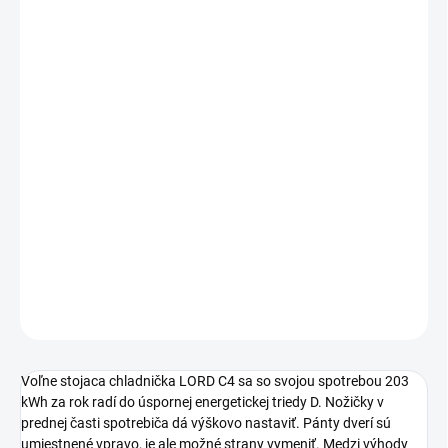
−
+
Pridať do košíka
Čistý objem mrazničky: 104 L
Čistý objem chladničky: 243 L
Energetická trieda: D
Ročná spotreba: 203 kWh
Hlučnosť : 39db
5 ročná záruka
DETAILNÉ INFORMÁCIE
OPÝTAŤ SA
Voľne stojaca chladnička LORD C4 sa so svojou spotrebou 203
kWh za rok radí do úspornej energetickej triedy D. Nožičky v
prednej časti spotrebiča dá výškovo nastaviť. Pánty dverí sú
umiestnené vpravo, je ale možné strany vymeniť. Medzi výhody