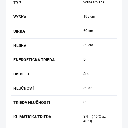
TYP
voľne stojaca
VÝŠKA
195 cm
ŠÍRKA
60 cm
HĹBKA
69 cm
ENERGETICKÁ TRIEDA
D
DISPLEJ
áno
HLUČNOSŤ
39 dB
TRIEDA HLUČNOSTI
C
KLIMATICKÁ TRIEDA
SN-T ( 10°C až
43°C)