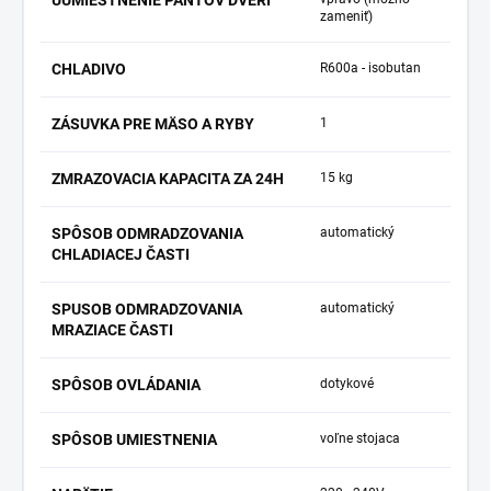
UUMIESTNENIE PÁNTOV DVERÍ
zameniť)
CHLADIVO
R600a - isobutan
ZÁSUVKA PRE MÄSO A RYBY
1
ZMRAZOVACIA KAPACITA ZA 24H
15 kg
SPÔSOB ODMRADZOVANIA
automatický
CHLADIACEJ ČASTI
SPUSOB ODMRADZOVANIA
automatický
MRAZIACE ČASTI
SPÔSOB OVLÁDANIA
dotykové
SPÔSOB UMIESTNENIA
voľne stojaca