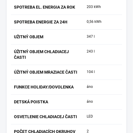
SPOTREBA EL. ENERGIA ZA ROK
203 kWh
SPOTREBA ENERGIE ZA 24H
0,56 kWh
UŽITNÝ OBJEM
347 l
ÚŽITNÝ OBJEM CHLADIACEJ
243 l
ČASTI
ÚŽITNÝ OBJEM MRAZIACE ČASTI
104 l
FUNKCE HOLIDAY/DOVOLENKA
áno
DETSKÁ POISTKA
áno
OSVETLENIE CHLADIACEJ ČASTI
LED
POČET CHLADIACÍCH OKRUHOV
2