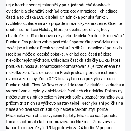
tejto kombinovanej chladničky patrí jednoduché dotykové
ovládanie a okamžitý prehľad o teplote v mraziacej i chladiacej
časti, a to vďaka LCD displeji. Chladnička ponúka funkciu
rýchleho schladenia a - v prípade mrazničky - zmrazenie. Oceníte
určite tiež funkciu Holiday, ktorá je ideálna pre chvíle, kedy
chladničku z dôvodu dovolenky nebude niekoľko dní nikto otvárať.
Funkcia Eco potom zabezpečí ešte úspornejšiu prevádzku ako
zvyčajne a funkcie Fresh sa postará o dlhšiu trvanlivosť potravín.
Hodiť sa môže aj detská poistka. V chladiacej časti nájdete
niekoľko teplotných zón. Chladiaca časť chladničky LORD, ktorá
ponúka funkciu automatického odmrazovania, je rozčlenená na
niekoľko zón. Tá s označením Fresh je ideálny pre umiestnenie
ovocia a zeleniny. Zóna 0 ° C bola vytvorená pre ryby a mäso.
Funkcia Multi-Flow Air Tower zaistí dokonalú cirkuláciu vzduchu a
vyrovnávanie teploty v niektorých častiach chladničky. Potraviny
môžete umiestniť do celkom štyroch políc z bezpečnostného skla,
pričom tri z nich sú výškovo nastaviteľné. Nechýba ani polička na
fľaše a vo dverách chladničky nájdete celkom štyri police.
Mraznička vám ohlási zvýšenie teploty. Mraziaca časť ponúka
funkciu automatického odmrazovania NoFrost. Zmrazovacia
kapacita mrazničky je 15 kg potravín za 24 hodín. V prípade