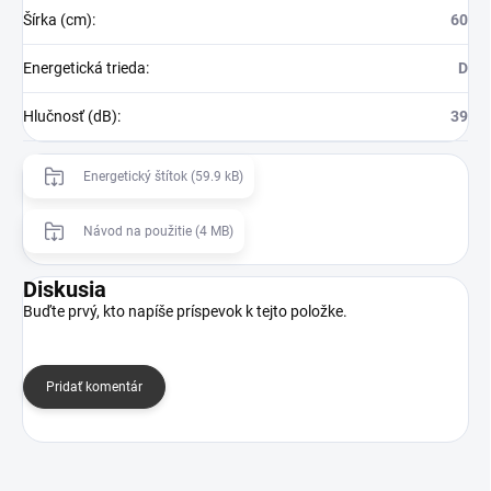
Šírka (cm)
:
60
Energetická trieda
:
D
Hlučnosť (dB)
:
39
Energetický štítok (59.9 kB)
Návod na použitie (4 MB)
Diskusia
Buďte prvý, kto napíše príspevok k tejto položke.
Pridať komentár