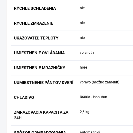
RÝCHLE SCHLADENIA
nie
RÝCHLE ZMRAZENIE
nie
UKAZOVATEĽ TEPLOTY
nie
UMIESTNENIE OVLÁDANIA
vo vnútri
UMIESTNENIE MRAZNIČKY
hore
UUMIESTNENIE PÁNTOV DVERÍ
vpravo (možno zameniť)
CHLADIVO
R600a - isobutan
ZMRAZOVACIA KAPACITA ZA
2,6 kg
24H
SPÔSOB ODMRADZOVANIA
automatický