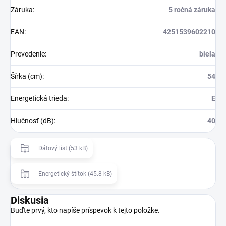
Záruka
:
5 ročná záruka
EAN
:
4251539602210
Prevedenie
:
biela
Šírka (cm)
:
54
Energetická trieda
:
E
Hlučnosť (dB)
:
40
Dátový list (53 kB)
Energetický štítok (45.8 kB)
Diskusia
Buďte prvý, kto napíše príspevok k tejto položke.