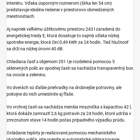
interiéru. Vďaka úsporným rozmerom (šírka len 54 cm)
predstavuje ideálne riešenie v priestorovo obmedzených
miestnostiach.
Aj napriek veľkému úžitkovému priestoru 243 l zaradená do
energetickej triedy E, ktorá dosahuje to najmä vďaka nízkej
spotrebe energie, ktorá činí 0,49 kWh za 24 hodín. Tiež hlučnosť
sa drží na nízkej úrovni 40 dB.
Chladiaca časť s objemom 201 l je rozdelená pomocou 5
sklenených políc av spodnej časti sa nachádza transparentný box
na ovocie a zeleninu.
Vo dverách sú ďalšie priehradky na drobnejšie potraviny, ale
pokojne do nich umiestnite aj fľaše.
Vo vrchnej časti sa nachádza menšia mraznička s kapacitou 42 l,
ktorá dokáže zamraziť 2,6 kg potravín za 24 hodín, ktoré udržia v
zmrznutom stave 14 hodín počas prípadného výpadku prúdu.
Ovládanie teploty je realizované pomocou mechanického
otočného voliča, iste oceníte aj automatické odmrazovanie