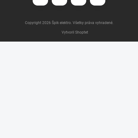
Copyright 2026
Špik elektro
. Všetky práva vyhradené.
Vytvoril Shoptet