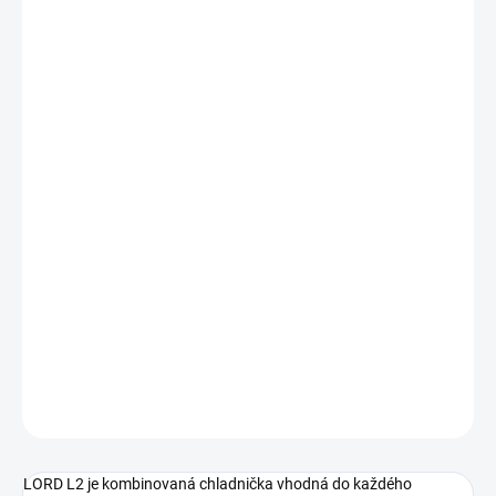
?
SLUŽBY
−
+
Pridať do košíka
Čistý objem chladničky: 201L
Čistý objem mrazničky: 42L
Energetická trieda: E
Ročná spotreba: 178 kWh
Hlučnosť : 40db
Výška/šírka/hĺbka : 160cm/54cm/57cm
5 ročná záruka
DETAILNÉ INFORMÁCIE
OPÝTAŤ SA
LORD L2 je kombinovaná chladnička vhodná do každého