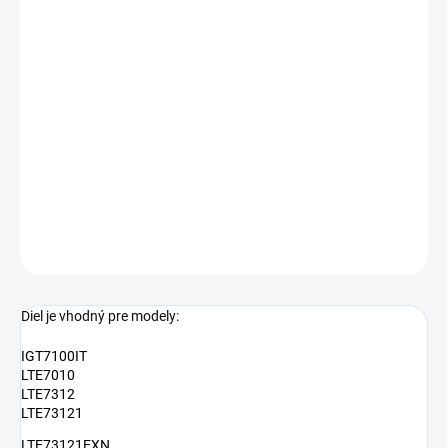
−
+
Pridať do košíka
Madlo dverí zhora plnenej práčky Bauknecht
481010463421
alterntatívny kód:
C00438473
diel z pozicie : 1104
DETAILNÉ INFORMÁCIE
OPÝTAŤ SA
Diel je vhodný pre modely:
IGT7100IT
LTE7010
LTE7312
LTE73121
LTE73121EXN