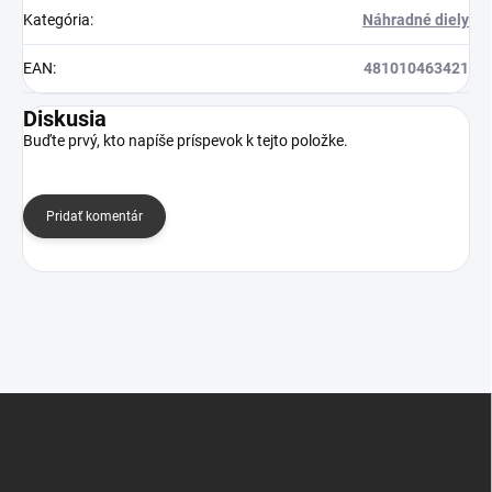
Kategória
:
Náhradné diely
EAN
:
481010463421
Diskusia
Buďte prvý, kto napíše príspevok k tejto položke.
Pridať komentár
Z
á
p
ä