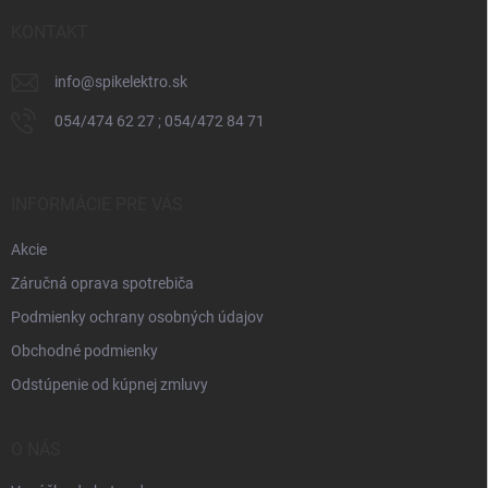
t
i
KONTAKT
e
info
@
spikelektro.sk
054/474 62 27 ; 054/472 84 71
INFORMÁCIE PRE VÁS
Akcie
Záručná oprava spotrebiča
Podmienky ochrany osobných údajov
Obchodné podmienky
Odstúpenie od kúpnej zmluvy
O NÁS