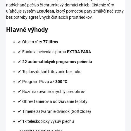
nadýchané pečivo či chrumkavý domáci chlieb. Čistenie rúry
uľahčuje systém
EcoClean
, ktorý pomocou pary zmäkčí nečistoty
bez potreby agresívnych čistiacich prostriedkov.
Hlavné výhody
✔ Objem rúry
77 litrov
✔ Funkcia pečenia s parou
EXTRA PARA
✔
22 automatických programov pečenia
✔ Teplovzdušné fritovanie bez tuku
✔ Program Pizza až
300 °C
✔ Rozmrazovanie a rýchly predohrev
✔ Ohrev tanierov a udržiavanie teploty
✔ Tlmené zatváranie dvierok (SoftClose)
✔ 1× teleskopický výsuv plechu