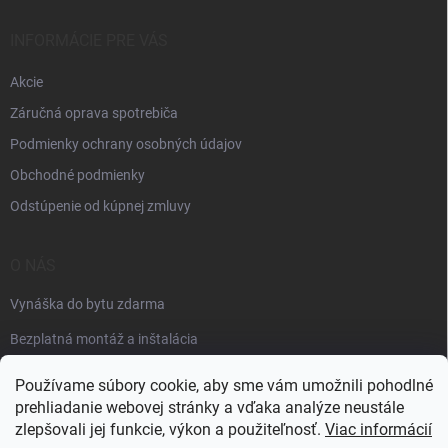
INFORMÁCIE PRE VÁS
Akcie
Záručná oprava spotrebiča
Podmienky ochrany osobných údajov
Obchodné podmienky
Odstúpenie od kúpnej zmluvy
O NÁS
Vynáška do bytu zdarma
Bezplatná montáž a inštalácia
Faktúračné údaje
Používame súbory cookie, aby sme vám umožnili pohodlné
prehliadanie webovej stránky a vďaka analýze neustále
zlepšovali jej funkcie, výkon a použiteľnosť.
Viac informácií