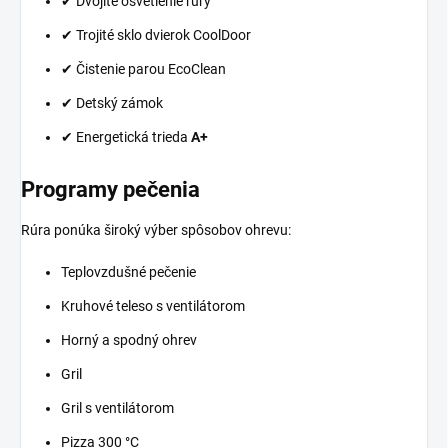
✔ Dvojité osvetlenie rúry
✔ Trojité sklo dvierok CoolDoor
✔ Čistenie parou EcoClean
✔ Detský zámok
✔ Energetická trieda
A+
Programy pečenia
Rúra ponúka široký výber spôsobov ohrevu:
Teplovzdušné pečenie
Kruhové teleso s ventilátorom
Horný a spodný ohrev
Gril
Gril s ventilátorom
Pizza 300 °C