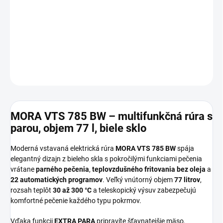
✔ Energetická trieda
A+
DETAILNÉ INFORMÁCIE
OPÝTAŤ SA
MORA VTS 785 BW – multifunkčná rúra s
parou, objem 77 l, biele sklo
Moderná vstavaná elektrická rúra
MORA VTS 785 BW
spája
elegantný dizajn z bieleho skla s pokročilými funkciami pečenia
vrátane
parného pečenia
,
teplovzdušného fritovania bez oleja
a
22 automatických programov
. Veľký vnútorný objem
77 litrov
,
rozsah teplôt
30 až 300 °C
a teleskopický výsuv zabezpečujú
komfortné pečenie každého typu pokrmov.
Vďaka funkcii
EXTRA PARA
pripravíte šťavnatejšie mäso,