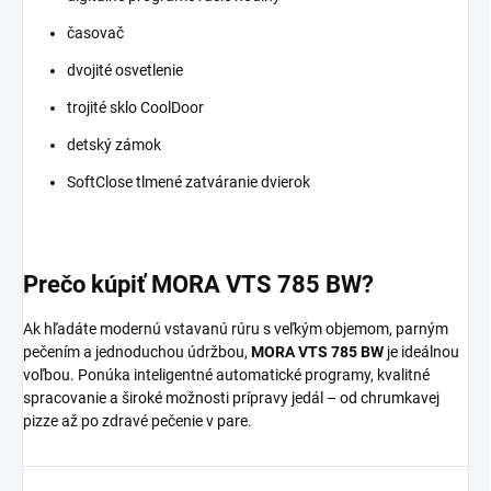
časovač
dvojité osvetlenie
trojité sklo CoolDoor
detský zámok
SoftClose tlmené zatváranie dvierok
Prečo kúpiť MORA VTS 785 BW?
Ak hľadáte modernú vstavanú rúru s veľkým objemom, parným
pečením a jednoduchou údržbou,
MORA VTS 785 BW
je ideálnou
voľbou. Ponúka inteligentné automatické programy, kvalitné
spracovanie a široké možnosti prípravy jedál – od chrumkavej
pizze až po zdravé pečenie v pare.