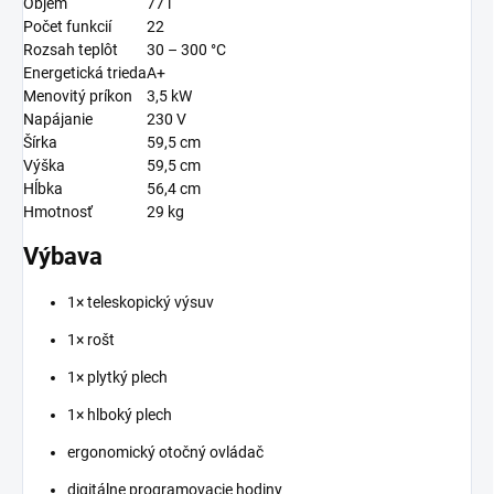
Objem
77 l
Počet funkcií
22
Rozsah teplôt
30 – 300 °C
Energetická trieda
A+
Menovitý príkon
3,5 kW
Napájanie
230 V
Šírka
59,5 cm
Výška
59,5 cm
Hĺbka
56,4 cm
Hmotnosť
29 kg
Výbava
1× teleskopický výsuv
1× rošt
1× plytký plech
1× hlboký plech
ergonomický otočný ovládač
digitálne programovacie hodiny