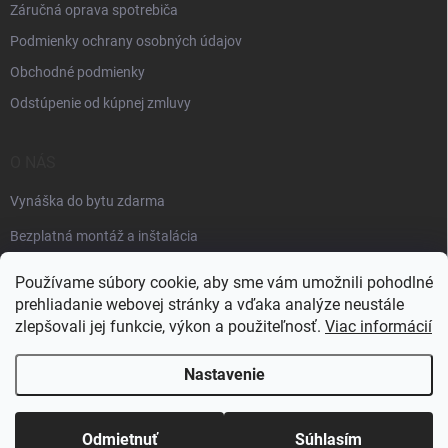
Záručná oprava spotrebiča
Podmienky ochrany osobných údajov
Obchodné podmienky
Odstúpenie od kúpnej zmluvy
O NÁS
Vynáška do bytu zdarma
Bezplatná montáž a inštalácia
Faktúračné údaje
Používame súbory cookie, aby sme vám umožnili pohodlné
prehliadanie webovej stránky a vďaka analýze neustále
zlepšovali jej funkcie, výkon a použiteľnosť.
Viac informácií
Nastavenie
Copyright 2026
Špik elektro
. Všetky práva vyhradené.
Odmietnuť
Súhlasím