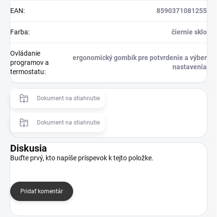
EAN
:
8590371081255
Farba
:
čiernie sklo
Ovládanie
ergonomický gombík pre potvrdenie a výber
programov a
nastavenia
termostatu
:
Dokument na stiahnutie
Dokument na stiahnutie
Diskusia
Buďte prvý, kto napíše príspevok k tejto položke.
Pridať komentár